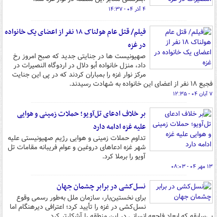
۴ آذر ۰۴ - ۱۴:۳۷
فیلم/ قتل عام هولناک ۱۸ نفر از اعضای یک خانواده
در غزه
صهیونیست ها در جنایتی جدید که صبح امروز رخ
داد، منزل خانواده أبو دلال در اردوگاه النصیرات در
مرکز نوار غزه را بمباران کردند که در پی این جنایت
فجیع ۱۸ نفر از اعضای این خانواده به شهادت رسیدند.
۷ آبان ۰۴ - ۱۲:۳۵
بر خلاف ادعای تل‌آویو؛ حملات زمینی و هوایی
علیه غزه ادامه دارد
تداوم حملات زمینی و هوایی رژیم صهیونیستی علیه
شهر غزه ادعاهای دروغین و عوام فریبانه مقامات تل
آویو را برملا کرد.
۱۳ مهر ۰۴ - ۰۸:۰۳
نسل‌کشی در برابر چشمان جهان
برای نخستین‌بار، سازمان ملل به‌طور رسمی وقوع
نسل‌کشی در غزه را تأیید کرد؛ اعترافی دیرهنگام اما
بی‌سابقه که ابعاد فاجعه انسانی در این منطقه را آشکارتر کرد.