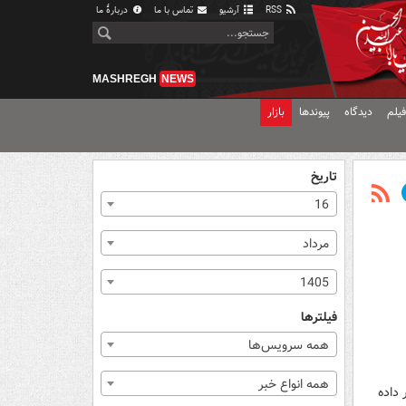
RSS
آرشیو
تماس با ما
دربارهٔ ما
MASHREGH
NEWS
یلم
دیدگاه
پیوندها
بازار
تاریخ
16
مرداد
1405
فیلترها
همه سرویس‌ها
همه انواع خبر
 داده