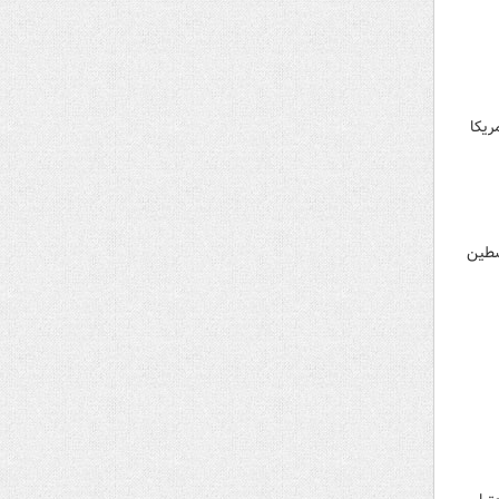
ریکا
سطین