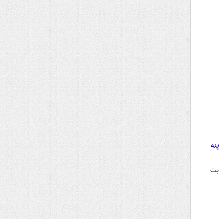
نه
بت