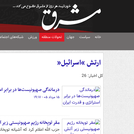
خانه
سیاست
جهان
تحولات منطقه
ورزش
شبکه‌های اجتماع
ارتش “اسرائیل”
کل اخبار: 26
درماندگی صهیونیست‌ها در برابر اس
۱۵ مرداد ۰۵ - ۱۹:۱۷
مقر توپخانه رژیم صهیونیستی زیر 
حزب الله اعلام کرد که آشیانه توپخا