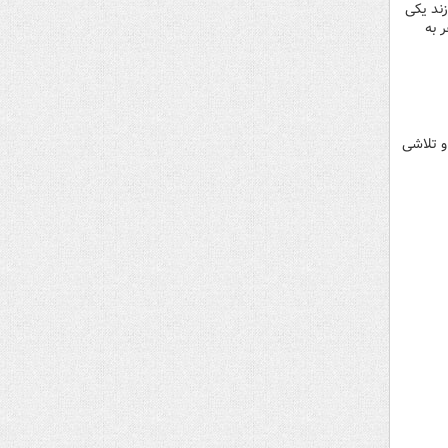
ند یکی
 به
و تلاشی