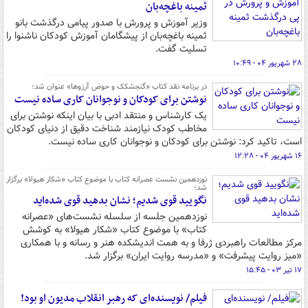
ثمینه باغچه‌بان
وزیر آموزش و پرورش با صدور پیامی درگذشت بانو
ثمینه باغچه‌بان از پیشگامان آموزش کودکان ناشنوا را
تسلیت گفت.
۲۸ شهریور ۰۴ - ۱۰:۴۹
در برنامه نقد کتاب «گنجشکک و حوض آرزوها» عنوان شد؛
نوشتن برای کودکان و نوجوانان کاری ساده نیست
یک کارشناس و منتقد ادبی با بیان اینکه نوشتن برای
مخاطب کودک نیازمند شناخت دقیق از دنیای کودکان
است، تاکید کرد: نوشتن برای کودکان و نوجوانان کاری ساده نیست.
۱۶ شهریور ۰۴ - ۱۲:۲۸
نوزدهمین نشست عصرانه کتاب با موضوع کتاب «شکار هیولا» برگزار
شد؛
نگویید قوی شدیم؛ نشان بدهید قوی شده‌اید
نوزدهمین جلسه از سلسله نشست‌های «عصرانه
کتاب» با موضوع کتاب «شکار هیولا» به کوشش
مرکز مطالعات راهبردی ژرفا و به همت اندیشکده هنر و رسانه و با همکاری
«میز روایت پیشرفت» و «مدرسه روایت ایران» برگزار شد.
۱۷ تیر ۰۳ - ۱۵:۴۵
فیلم/ نویسنده‌ای که رهبر انقلاب مدیون او بود!