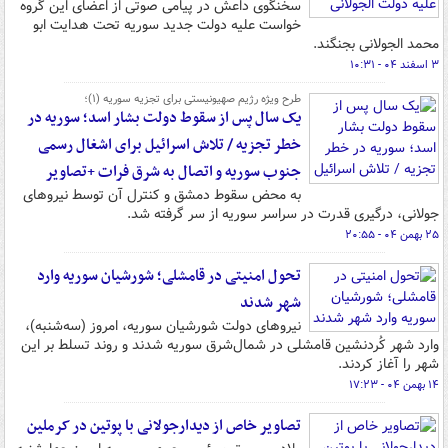
سخنگوی داعش در پیامی صوتی از اعضای این گروه
خواست علیه دولت جدید سوریه تحت هدایت ابو
محمد الجولانی بجنگند.
۳ اسفند ۰۴ - ۱۰:۳۱
طرح ویژه رژیم صهیونیستی برای تجزیه سوریه (۱)؛
یک سال پس از سقوط دولت بشار اسد؛ سوریه در
خطر تجزیه / تلاش اسرائیل برای اشغال رسمی
جنوب سوریه و اتصال به شرق فرات +تصاویر
به محض سقوط دمشق و کنترل آن توسط نیروهای
جولانی، درگیری‌ قدرت در سراسر سوریه از سر گرفته شد.
۲۵ بهمن ۰۴ - ۲۰:۵۵
تحول امنیتی در قامشلی؛ شورشیان سوریه وارد
شهر شدند
نیروهای دولت شورشیان سوریه، امروز (سه‌شنبه)،
وارد شهر کُردنشین قامشلی در شمال‌شرق سوریه شدند و روند تسلط بر این
شهر را آغاز کردند.
۱۴ بهمن ۰۴ - ۱۷:۲۳
تصاویر خاص از دیدارجولانی با پوتین در کرملین