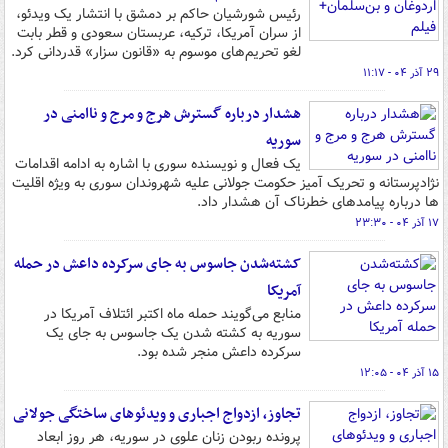
رئیس شورشیان حاکم بر دمشق با انتشار یک ویدئو،
از سران آمریکا، ترکیه، عربستان سعودی و قطر بابت
لغو تحریم‌های موسوم به «قانون سزار» قدردانی کرد.
۲۹ آذر ۰۴ - ۱۱:۱۷
هشدار درباره گسترش هرج و مرج و ناامنی در
سوریه
یک فعال و نویسنده سوری با اشاره به ادامه اقدامات
نژادپرستانه و تحریک آمیز حکومت جولانی علیه شهروندان سوری به ویژه اقلیت
ها درباره پیامدهای خطرناک آن هشدار داد.
۱۷ آذر ۰۴ - ۲۳:۳۰
کشته‌شدن جاسوس به جای سرکرده داعش در حمله
آمریکا
منابع می‌گویند حمله ماه اکتبر ائتلاف آمریکا در
سوریه به کشته شدن یک جاسوس به جای یک
سرکرده داعش منجر شده بود.
۱۵ آذر ۰۴ - ۱۲:۰۵
تجاوز، ازدواج اجباری و ویدئوهای ساختگی جولانی
پرونده ربودن زنان علوی در سوریه، هر روز ابعاد