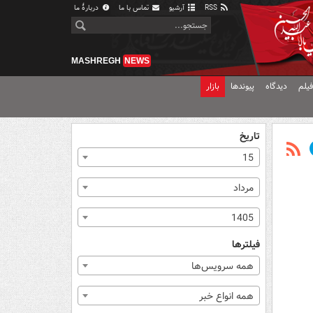
RSS
آرشیو
تماس با ما
دربارهٔ ما
MASHREGH
NEWS
یلم
دیدگاه
پیوندها
بازار
تاریخ
15
مرداد
1405
فیلترها
همه سرویس‌ها
همه انواع خبر