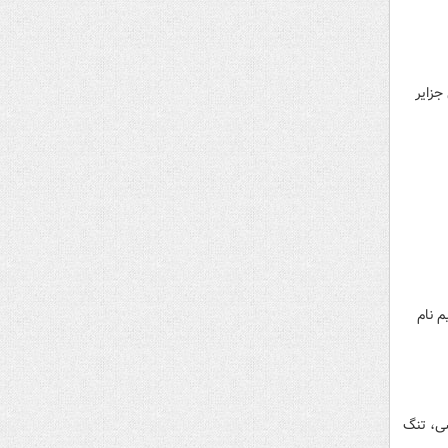
جزایر
م نام
سی، تنگ