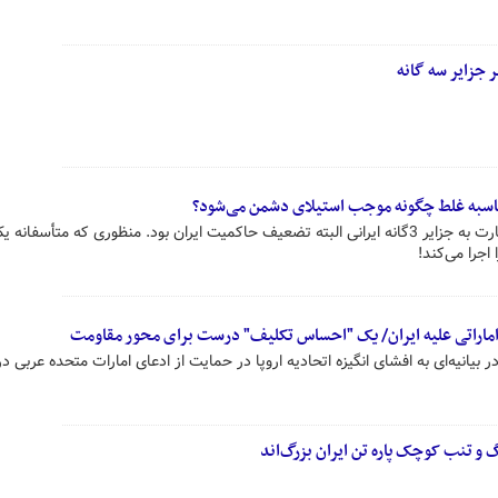
 جزایر سه گانه
محاسبه غلط چگونه موجب استیلای دشمن می‌شود؟
منظور عرب‌های عریضه‌نویس از جسارت به جزایر 3گانه ایرانی البته تضعیف حاکمیت ایران بود. منظوری که متأسف
جرا می‌کند!
اماراتی علیه ایران/ یک "احساس تکلیف" درست برای محور مقاومت
یانیه‌ای به افشای انگیزه اتحادیه اروپا در حمایت از ادعای امارات متحده عربی درب
 تنب کوچک پاره تن ایران بزرگ‌اند