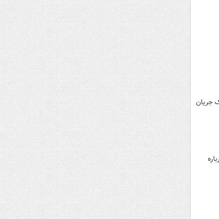
انه یک جریان
اره