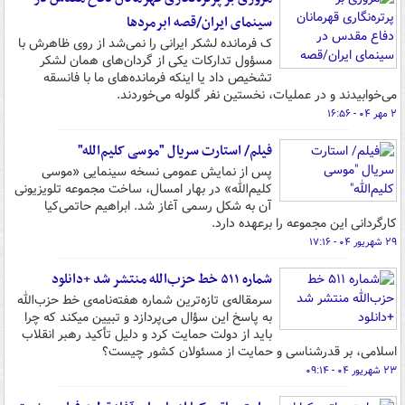
سینمای ایران/قصه ابرمردها
ک فرمانده ‌لشکر ایرانی را نمی‌شد از روی ظاهرش با
مسؤول تدارکات یکی از گردان‌های همان لشکر
تشخیص داد یا اینکه فرمانده‌های ما با فانسقه
می‌خوابیدند و در عملیات، نخستین نفر گلوله می‌خوردند.
۲ مهر ۰۴ - ۱۶:۵۶
فیلم/ استارت سریال "موسی کلیم‌الله"
پس از نمایش عمومی نسخه سینمایی «موسی
کلیم‌الله» در بهار امسال، ساخت مجموعه تلویزیونی
آن به شکل رسمی آغاز شد. ابراهیم حاتمی‌کیا
کارگردانی این مجموعه را برعهده دارد.
۲۹ شهریور ۰۴ - ۱۷:۱۶
شماره ۵۱۱ خط حزب‌الله منتشر شد +دانلود
سرمقاله‌ی تازه‌ترین شماره هفته‌نامه‌ی خط حزب‌الله
به پاسخ این سؤال می‌پردازد و تبیین میکند که چرا
باید از دولت حمایت کرد و دلیل تأکید رهبر انقلاب
اسلامی، بر قدرشناسی و حمایت از مسئولان کشور چیست؟
۲۳ شهریور ۰۴ - ۰۹:۱۴