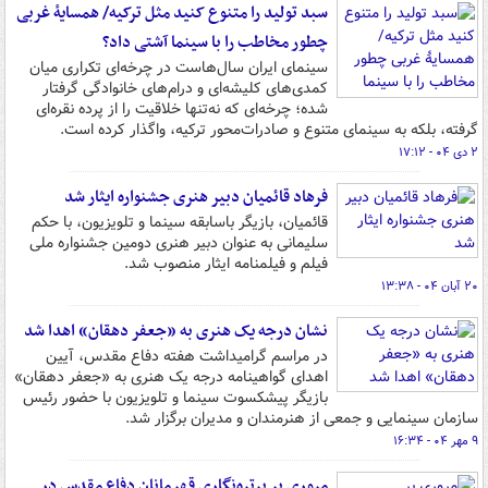
سبد تولید را متنوع کنید مثل ترکیه/ همسایۀ غربی
چطور مخاطب را با سینما آشتی داد؟
سینمای ایران سال‌هاست در چرخه‌ای تکراری میان
کمدی‌های کلیشه‌ای و درام‌های خانوادگی گرفتار
شده؛ چرخه‌ای که نه‌تنها خلاقیت را از پرده نقره‌ای
گرفته، بلکه به سینمای متنوع و صادرات‌محور ترکیه، واگذار کرده است.
۲ دی ۰۴ - ۱۷:۱۲
فرهاد قائمیان دبیر هنری جشنواره ایثار شد
قائمیان، بازیگر باسابقه سینما و تلویزیون، با حکم
سلیمانی به عنوان دبیر هنری دومین جشنواره ملی
فیلم و فیلمنامه ایثار منصوب شد.
۲۰ آبان ۰۴ - ۱۳:۳۸
نشان درجه‌ یک هنری به «جعفر دهقان» اهدا شد
در مراسم گرامیداشت هفته دفاع مقدس، آیین
اهدای گواهینامه درجه یک هنری به «جعفر دهقان»
بازیگر پیشکسوت سینما و تلویزیون با حضور رئیس
سازمان سینمایی و جمعی از هنرمندان و مدیران برگزار شد.
۹ مهر ۰۴ - ۱۶:۳۴
مروری بر پرتره‌نگاری قهرمانان دفاع‌ مقدس در