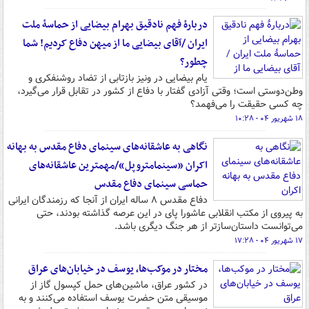
دربارۀ فهم نادقیق بهرام بیضایی از حماسۀ ملت
ایران /آقای بیضایی ما از میهن دفاع کردیم! شما
چطور؟
یام بیضایی در ونیز بازتابی از تضاد روشنفکری و
وطن‌دوستی است؛ وقتی آزادی گفتار با دفاع از کشور در تقابل قرار می‌گیرد،
چه کسی حقیقت را می‌فهمد؟
۱۸ شهریور ۰۴ - ۱۰:۲۸
نگاهی به عاشقانه‌های سینمای دفاع‌ مقدس به بهانه
اکران «سینمامتروپل»/مهمترین عاشقانه‌های
حماسی سینمای دفاع مقدس
دفاع‌ مقدس ۸ ساله ایران از آنجا که رزمندگان ایرانی
به پیروی از مکتب انقلابی عاشورا پای در این عرصه گذاشته بودند، حتی
می‌توانست داستان‌سازتر از هر جنگ دیگری باشد.
۱۷ شهریور ۰۴ - ۱۷:۲۸
مختار در موکب‌ها، یوسف در خیابان‌های عراق
در کشور عراق، ماشین‌های حمل کپسول گاز از
موسیقی متن حضرت یوسف استفاده می‌کنند و به