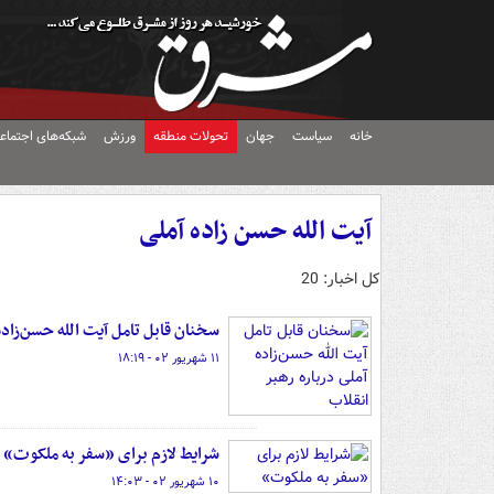
خانه
سیاست
جهان
تحولات منطقه
ورزش
شبکه‌های اجتماع
آیت الله حسن زاده آملی
کل اخبار: 20
سخنان قابل تامل آیت الله حسن‌زاده
۱۱ شهریور ۰۲ - ۱۸:۱۹
شرایط لازم برای «سفر به ملکوت»
۱۰ شهریور ۰۲ - ۱۴:۰۳