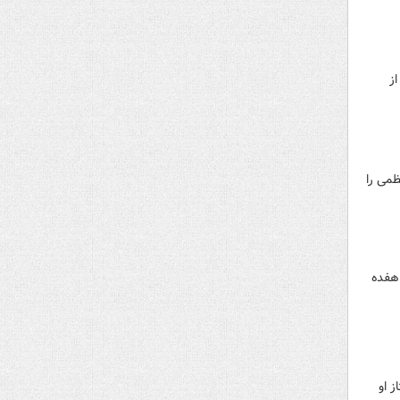
از
ظمی را
میدان هفده
 او