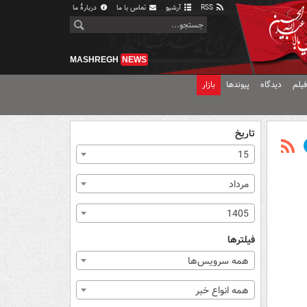
RSS
آرشیو
تماس با ما
دربارهٔ ما
MASHREGH
NEWS
یلم
دیدگاه
پیوندها
بازار
تاریخ
15
مرداد
1405
فیلترها
همه سرویس‌ها
همه انواع خبر