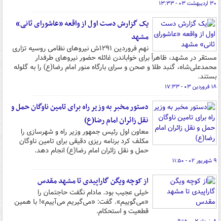
۳۰ اردیبهشت ۰۳ - ۱۳:۳۳
یک گزارش دست اول از واقعه «عاشورای ثانی»
مشهد
نهم فروردین ۱۲۹۱ش نیروهای نظامی روسیه تزاری
مستقر در مشهد، ظاهراً برای خواباندن غائله حضور نیروهای طرفدار
محمدعلی‌شاه، گنبد طلا و صحن و سرای بارگاه منور امام رضا(ع) را به گلوله
بستند.
۱۸ فروردین ۰۳ - ۱۷:۳۳
دستور مخبر به وزیر راه برای تامین ناوگان حمل و
نقل زائران امام رضا(ع)
معاون اول رئیس جمهور وزیر راه و شهرسازی را
مکلف کرد برنامه ریزی دقیقی برای تامین ناوگان
حمل و نقل زائران امام رضا(ع) انجام دهد.
۹ شهریور ۰۲ - ۱۱:۵۰
از کوچه ویگن گاراپیدی تا مشهد مقدس
خیلی عجیب بود. مادام نگفت حاجتمان را
«می‌گوییم». گفت: «می‌گیریم می‌آییم»! با همین
قطعیت و استحکام.