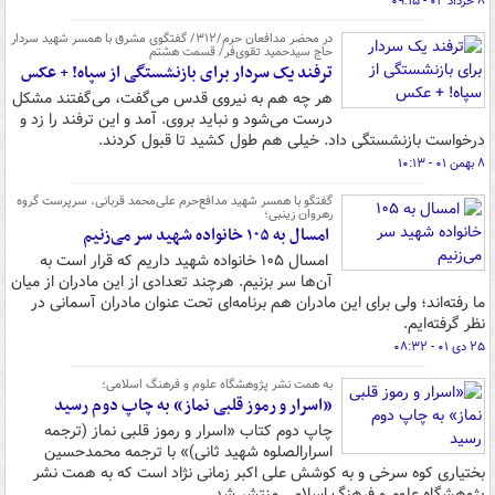
۸ خرداد ۰۲ - ۰۹:۱۵
در محضر مدافعان حرم/۳۱۲/ گفتگوی مشرق با همسر شهید سردار
حاج سیدحمید تقوی‌فر/ قسمت هشتم
ترفند یک سردار برای بازنشستگی از سپاه! + عکس
هر چه هم به نیروی قدس می‌گفت، می‌گفتند مشکل
درست می‌شود و نباید بروی. آمد و این ترفند را زد و
درخواست بازنشستگی داد. خیلی هم طول کشید تا قبول کردند.
۸ بهمن ۰۱ - ۱۰:۱۳
گفتگو با همسر شهید مدافع‌حرم علی‌محمد قربانی، سرپرست گروه
رهروان زینبی؛
امسال به ۱۰۵ خانواده شهید سر می‌زنیم
امسال ۱۰۵ خانواده شهید داریم که قرار است به
آن‌ها سر بزنیم. هرچند تعدادی از این مادران از میان
ما رفته‌اند؛ ولی برای این مادران هم برنامه‌ای تحت عنوان مادران آسمانی در
نظر گرفته‌ایم.
۲۵ دی ۰۱ - ۰۸:۳۲
به همت نشر پژوهشگاه علوم و فرهنگ اسلامی؛
«اسرار و رموز قلبی نماز» به چاپ دوم رسید
چاپ دوم کتاب «اسرار و رموز قلبی نماز (ترجمه
اسرارالصلوه شهید ثانی)» با ترجمه محمدحسین
بختیاری کوه سرخی و به کوشش علی اکبر زمانی نژاد است که به همت نشر
پژوهشگاه علوم و فرهنگ اسلامی منتشر شد.