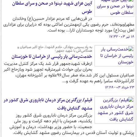
آیین عزای شهید نینوا در صحن و سرای سلطان
طوس
در قرن‌هایی که مردم عزادار حسین(ع) وخاندان
مطهراوبوده‌اند، حرم رضوی یکی ازمهمترین اماکنی بوده که درایران برای عزاداری
اهل بیت(ع) مورد توجه دوستداران ثارا... بوده است.
۱۸ تیر ۰۳ - ۱۷:۳۲
به یاد بسیجی جهادگر، خادم الشهدا، حاج اکبر صباغیان و
همگامی‌اش با شهید جمهور؛
خدمت‌رسانی یار رئیسی از خراسان تا خوزستان
ازطرف شهیدجمهور قرار شد یک مرکز کنترل مدیریت
بحران برای حوادث غیرمترقبه‌ تجهیز شود وبازحاج اکبر
صباغیان مسئول این کار شد.ماه صفر سال۹۶علاوه بر آشپزخانه مهران،
کارآشپزخانه سامرا راهم به عهده گرفت و...
۲۳ خرداد ۰۳ - ۱۲:۲۸
فیلم/ بزرگترین مرکز درمان ناباروری شرق کشور در
مشهد گشایش یافت
بزرگترین مرکز درمان ناباروری شرق کشور روز
یکشنبه، همزمان با ایام دهه کرامت و روز ملی
جمعیت، با حضور وزیر بهداشت، درمان و آموزش
پزشکی و تولیت آستان قدس در بیمارستان رضوی مشهد گشایش یافت.