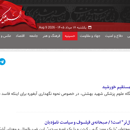
یکشنبه ۱۸ مرداد ۱۴۰۵ -
Aug 9 2026
ی
دفاع و امنیت
جهاد و مقاومت
حسینیه
فرهنگ و هنر
جامعه
اقتصاد
عکس و ف
 مستقیم خورشید
ه علوم پزشکی شهید بهشتی، در خصوص نحوه نگهداری آبغوره برای اینکه فاسد 
ل‌تر" است! / صبحانه‌ی فیلسوف و سیاست نامؤدبان
 محتوای "با یک مویز گرمی کردن و با یک غوره سردی". این ضرب‌المثل و معنای آش