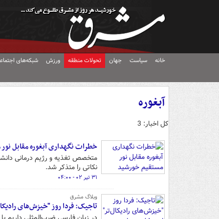
خانه
سیاست
جهان
تحولات منطقه
ورزش
شبکه‌های اجتماع
آبغوره
کل اخبار: 3
خطرات نگهداری آبغوره مقابل نور
متخصص تغذیه و رژیم درمانی دانشگا
نکاتی را متذکر شد.
۳۱ تیر ۰۲ - ۰۴:۰۰
وبلاگ مشرق
تاجیک: فردا روز "خیزش‌های رادیکا
در زبان فارسی ضرب‌المثلی داریم با