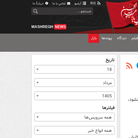
RSS
آرشیو
تماس با ما
دربارهٔ ما
MASHREGH
NEWS
یلم
دیدگاه
پیوندها
بازار
تاریخ
18
مرداد
1405
نشود،
فیلترها
همه سرویس‌ها
همه انواع خبر
کارش