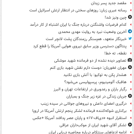
مقصد جدید پسر زیدان
رسانه عبری زبان: روزهای سختی در انتظار ارتش اسرائیل است
چین ونیز شد!
کدام فرضیات واشنگتن درباره جنگ با ایران اشتباه از کار درآمد
آخرین وضعیت نبرد به روایت مهدی محمدی
خبرنگار متعهد، هم‌سنگر رزمندگان پشت لانچر است
پنتاگون دسترسی وزیر سابق نیروی هوایی آمریکا را قطع کرد
نقطه، ته خط!
تصاویر دیده‌ نشده از دو فرمانده شهید موشکی
مهران غفوریان: دوست دارم نقش شهید بازی کنم
هشدار پکن به توکیو: با آتش بازی نکنید
هافبک آلومینیوم، پرسپولیسی می‌شود؟
رگبار باران و رعدوبرق در ارتفاعات تهران و البرز
جریان زندگی در غزه زیر جنگ و بمباران
درگیری اعضای داعش و نیروهای جولانی در سیده زینب
برکناری شوکه‌کننده فرمانده لشکر پنجم ارتش آمریکا در اروپا
استقرار انبوه «دی‌اف‑۱۷» و پایان عصر پدافند آمریکا +عکس
تشکر آقای شهید ایران از موکب‌داران عراقی
ادامه ادعاهای سنتکام درباره محاصره دریایی ایران