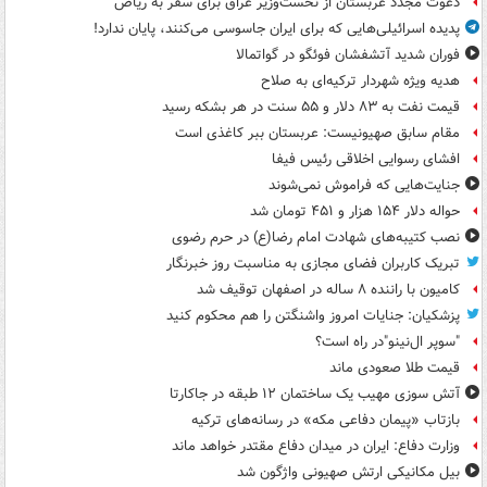
دعوت مجدد عربستان از نخست‌وزیر عراق برای سفر به ریاض
پدیده اسرائیلی‌هایی که برای ایران جاسوسی می‌کنند، پایان ندارد!
فوران شدید آتشفشان فوئگو در گواتمالا
هدیه ویژه شهردار ترکیه‌ای به صلاح
قیمت نفت به ۸۳ دلار و ۵۵ سنت در هر بشکه رسید
مقام سابق صهیونیست: عربستان ببر کاغذی است
افشای رسوایی اخلاقی رئیس فیفا
جنایت‌هایی که فراموش نمی‌شوند
حواله دلار ۱۵۴ هزار و ۴۵۱ تومان شد
نصب کتیبه‌های شهادت امام رضا(ع) در حرم رضوی
تبریک کاربران فضای مجازی به مناسبت روز خبرنگار
کامیون با راننده ۸ ساله در اصفهان توقیف شد
پزشکیان: جنایات امروز واشنگتن را هم محکوم کنید
"سوپر ال‌نینو"در راه است؟
قیمت طلا صعودی ماند
آتش سوزی مهیب یک ساختمان ۱۲ طبقه در جاکارتا
بازتاب «پیمان دفاعی مکه» در رسانه‌های ترکیه
وزارت دفاع: ایران در میدان دفاع مقتدر خواهد ماند
بیل مکانیکی ارتش صهیونی واژگون شد