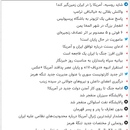
شاید روسیه، آمریکا را در ایران زمین‌گیر کند!
واکنش بقائی به خیالبافی ترامپ
پاسخ منفی یک لژیونر به باشگاه پرسپولیس
انفجار بزرگ در شهر المخا یمن
۶ فوتی و ۵ مصدوم بر اثر تصادف زنجیره‌ای
ماموریت در حال پایان است!
ادعای بسنت درباره توافق ایران و آمریکا
فارن افرز: جنگ با ایران یک فاجعه است
بیانیه سپاه پاسداران به مناسبت روز خبرنگار
استقرار انبوه «دی‌اف‑۱۷» و پایان عصر پدافند آمریکا +عکس
اثر جدید کارتونیست سوری با عنوان مدیریت جدید تنگه هرمز
درگیری اعضای داعش و نیروهای جولانی در سیده زینب
ادامه جنگ تا روی کار آمدن دولت جدید در آمریکا!
پالایشگاه سیزران منفجر شد
پالایشگاه نفت اسلواکی منفجر شد
بدون تعارف با پدر و پسر قهرمان
هشدار ارشدترین ژنرال آمریکا درباره محدودیت‌های نظامی علیه ایران
رونمایی از مختصات جدید تنگۀ هرمز