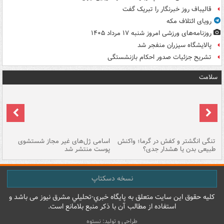
قالیباف روز خبرنگار را تبریک گفت
رویای ائتلاف مکه
روزنامه‌های ورزشی امروز ‌شنبه ۱۷ مرداد ۱۴۰۵
پالایشگاه سیزران منفجر شد
تشریح جزئیات صدور احکام بازنشستگی
سلامت
تنگی انگشتر و کفش در گرما؛ واکنش
اسامی ژل‌های غیر مجاز شستشوی
مر
طبیعی بدن یا هشدار جدی؟
پوست منتشر شد
نسخه دسکتاپ
کليه حقوق اين سايت متعلق به پایگاه خبري-تحليلي مشرق نيوز می باشد و
استفاده از مطالب آن با ذکر منبع بلامانع است.
طراحی و تولید: نستوه