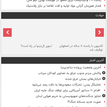
رقابت ۲۸ والیبالیست برای حضور در فهرست نهایی تیم ملی
فشار هم‌زمان گرانی مواد اولیه و افت تقاضا بر بازار پلاستیک
حوادث
۱ خودرو با ۱۹
کامیون با راننده ۸ ساله در اصفهان
"سوپر ال‌نینو"در راه است؟
رگ
توقیف شد
ته
آخرین اخبار
آخرین وضعیت پرونده ساعدی‌نیا
واکنش مردم جنوب عراق به تصاویر کودکان میناب
خیابان‌های بمبئی غرق شدند
تحلیلگر یمنی: تحرکات سعودی‌ها به دقت رصد می‌شود
اقدام ۱۱ سناتور آمریکایی برای توقف جنگ علیه ایران
تجاوز جنگنده‌های صهیونیستی به حریم هوایی لبنان
صورت جدید مسئله جنگ؟!