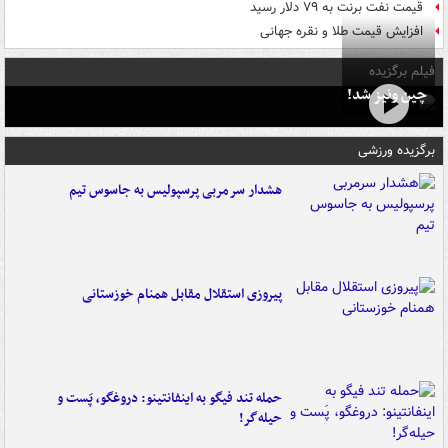
قیمت نفت برنت به ۷۹ دلار رسید
افزایش قیمت طلا و نقره جهانی
فیلم برگزیده
چین ونیز شد!
برگزیده ورزشی
هشدار سرمربی پرسپولیس به جاسوس تیم
پیروزی استقلال مقابل همنام خوزستانی
حمله تند فیگو به اینفانتینو: دروغگو، پَست‌ و
حیله‌گر!