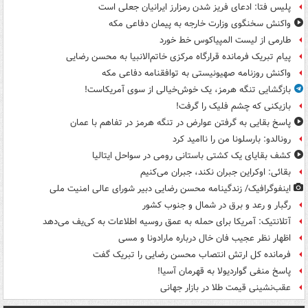
پلیس فتا: ادعای فریز شدن رمزارز ایرانیان جعلی است
واکنش سخنگوی وزارت خارجه به پیمان دفاعی مکه
طارمی از لیست المپیاکوس خط خورد
پیام تبریک فرمانده قرارگاه مرکزی خاتم‌الانبیا به محسن رضایی
واکنش روزنامه صهیونیستی به توافقنامه دفاعی مکه
بازگشایی تنگه هرمز، یک خوش‌خیالی از سوی آمریکاست!
بازیکنی که چشم فلیک را گرفت!
پاسخ بقایی به گرفتن عوارض در تنگه هرمز در تفاهم با عمان
رونالدو: بارسلونا من را ناامید کرد
کشف بقایای یک کشتی باستانی رومی در سواحل ایتالیا
بقائی: اوکراین جبران نکند، جبران می‌کنیم
اینفوگرافیک/ زندگینامه محسن رضایی دبیر شورای عالی امنیت‌ ملی
رگبار و رعد و برق در شمال و جنوب کشور
آتلانتیک: آمریکا برای حمله به عمق روسیه اطلاعات به کی‌یف می‌دهد
اظهار نظر عجیب فان خال درباره مارادونا و مسی
فرمانده کل ارتش انتصاب محسن رضایی را تبریک گفت
پاسخ منفی گواردیولا به قهرمان آسیا!
عقب‌نشینی قیمت طلا در بازار جهانی