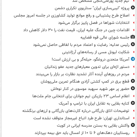
تیم جدید پورعلی‌گنجی مشخص شد
پروژه "لیبی‌سازی ایران" سناریوی تکراری دشمن
اصلاح طرح پشتیبانی و رفع موانع تولید کشاورزی در جلسه امروز مجلس
انتخابات شوراها در فصل پاییز برگزار می‌شود
اقدامات چین در جنگ علیه ایران، قیمت نفت را ۳۰ دلار کاهش داد
جلسه شورای عالی قوه قضاییه
رئیس عدلیه: رضایت و اعتماد مردم با لفاظی حاصل نمی‌شود
شکایت لیونل مسی از رسانه‌های آرژانتینی
آمریکا متحدی دروغگو، حیله‌گر و بی ارزش است!
دستور اژه‌ای برای تدوین معیارهای جدید عفو زندانیان
مردم در روزهای آینده آثار تشدید نظارت بر بازار را می‌بینند
قطع برق در کمپ کشتی آزادی هنگام تمرین ملی‌پوشان
حضور پر مهر شهید سپهبد موسوی در کنار نوه‌اش
اعلام اسامی ۲۳ بازیکن تیم جوانان برای انتخابی جام ملت‌ها
کنایه بقایی به تقابل ایران با ترامپ و آمریک
توضیحات اتاق بازرگانی درباره کارت‌های بازرگانی و ارزهای برنگشته
استانداری تهران: طرح طرد اتباع غیرمجاز متوقف نشده است
واکنش بقایی به بستن مدرسه ایرانی در کویت
روستاییان دهک‌های ۶ تا ۱۰ از امسال باید حق بیمه بپردازند