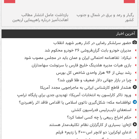
رگبار و رعد و برق در شمال و جنوب
بازداشت عامل انتشار مطالب
کشور
اهانت‌آمیز درباره راهپیمایی اربعین
گر
آخرین اخبار
حضور سرلشکر رضایی در کنار رهبر شهید انقلاب
مدیران خودرو بابت گران‌فروشی ۲۶ خودرو محکوم شد
نیکزاد: تفاهنامه احتمالی ایران و عمان باید در مجلس مصوب شود
بازی هیات مدیره هلدینگ خلیج فارس با سرنوشت سهامداران
رشد بیش از ۹۴ هزار واحدی شاخص کل بورس
چرا در بازار جهانی دلار ضعیف و طلا قوی شد؟
هشدار قاطع کارشناس ایرانی به ماجراجویی مجدد آمریکا
ورود تاکر کارلسون به انتخابات آمریکا؛ تهدیدی جدی برای پایگاه ترامپ
توافقنامه مکه؛ شکل‌گیری ناتوی اسلامی یا اقدامی فاقد اثر راهبردی؟
استعفای نایب‌رئیس فدراسیون کشتی
حکم اخراج ربیعی را چه کسی امضا کرد؟
اژه‌ای: بسیاری از کارگزاران نظام تکلیف‌مدار هستند
ادعای اوکراین: دو لانچر اس-۴۰۰ را زدیم+ فیلم