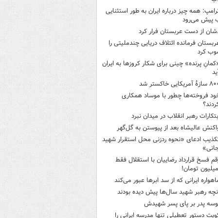
رامپ: همه چیز درباره ایران به طور استثنایی
 پیش می‌رود
شان از دست عربستان فرار کرد
ربستان فرمانده ائتلاف دریایی چندملیتی را
وب کرد
کمانِ پرنده» چینی برای شکار کروزها به ایران
ید
ازۀ آمریکایی خاکستر شد
ود فروخته‌ها چطور با موساد همکاری
ردند؟
بتکارات رهبر انقلاب در میدان نبرد
اکنش عالیشاه بعد از پیوستن به گل‌گهر
کذیب ادعای «نحوه ردزنی محل استقرار شهید
جانی»
قم فسخ قرارداد رضاییان با استقلال فقط
اهواره ایرانی که از سد ابرها عبور می‌کند
نچه رهبر شهید سال‌ها پیش دیده بودند
وسه‌ پدر بر پای پسر شهیدش
ویت دستور تعطیلی تنها مدرسه ایرانی را