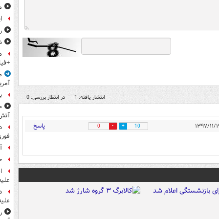
م
ا
ر
ش
ه
+فیل
م
آمری
ب
انتشار یافته: 1
در انتظار بررسی: 0
ح
آتش
پاسخ
0
10
د
فوری
آ
ح
ا
علیه
د
علیه
ر