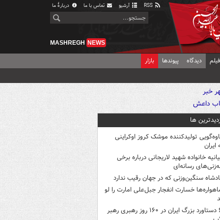
RSS
آرشیو
تماس با ما
دربارهٔ ما
MASHREGH
NEWS
یلم
دیدگاه
پیوندها
بازار
زدیدترین ها
اوه‌گویی تولیدکننده موشک کروز اوکراینی
 ایران
یانیه خانواده شهید لاریجانی درباره برخی
ه‌زنی‌های رسانه‌ای
ادشاه سنگین‌وزنی که در جهان رقیب ندارد
اهواره‌ها خسارت انفجار جبل‌علی امارت را لو
د
۶ دستاورد بزرگ ایران در ۱۶۰ روز رهبری رهبر
اب