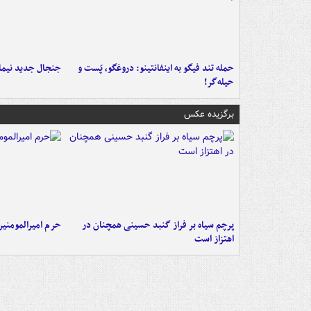
حمله تند فیگو به اینفانتینو: دروغگو، پَست‌ و
جنجال جدید نیمار
حیله‌گر!
برگزیده عکس
پرچم سیاه بر فراز گنبد حسینی همچنان در
حرم امیرالمومنی
اهتزاز است