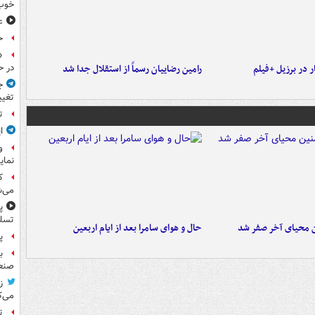
خوب
ع
ح
«
 در برزیل +فیلم
رامین رضاییان رسماً از استقلال جدا شد
در ح
ج
تغیی
ت
ا
و
نمای
ک
می‌ش
پ
تسلی
ن محیای آخر صفر شد
حال و هوای سامرا بعد از ایام اربعین
پر
ب
صنعت
ز
می‌ک
ت