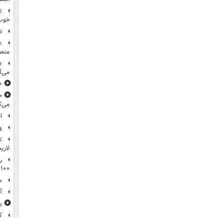
ت
خوب
د
ع
منص
«
می‌آ
۸۰۰ س
خ
می‌ک
ا
و
ت
لاری
ر
۱۰۰میلیون تومان!
م
آ
ب
ک