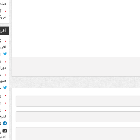
صادر
آ
می‌گ
آخری
گ
آفری
ا
آ
دورا
ت
صورت
ح
چ
د
ن
تفرق
ک
پ
اهتز