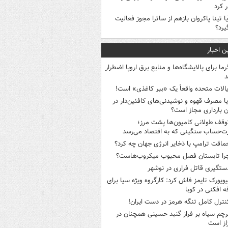
 کرد
یا تینا پاکروان بازهم از ساترا مجوز فعالیت
یرد؟
ن اخبار
رما برای پالایشگاه‌ها و منابع برق اروپا اضطرار
د
یالات متحده واقعاً یک «ببر کاغذی» است!
یا مصرف قهوه و نوشیدنی‌های کافئین‌دار در
ن بارداری مجاز است؟
وقف طولانی کامیون‌ها پشت مرز؛
‌حساب سنگینی که به اقتصاد می‌رسد
ماقت ترامپ با ذخایر انرژی جهان چه کرد؟
را تابستان فصل محبوب میکروب‌هاست؟
ستگیری قاتل فراری در نوشهر
یویورک تایمز فاش کرد: کارگروه ویژه سیا برای
ه افکنی در کوبا
نترل کامل تنگه هرمز در دست ایران!
رچم سیاه بر فراز گنبد حسینی همچنان در
از است