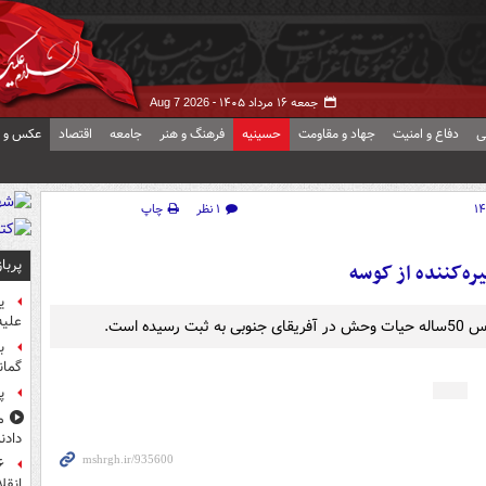
جمعه ۱۶ مرداد ۱۴۰۵ -
Aug 7 2026
ی
دفاع و امنیت
جهاد و مقاومت
حسینیه
فرهنگ و هنر
جامعه
اقتصاد
عکس و ف
۱ نظر
چاپ
پربا
ره‌کننده از کوسه
ی
علیه
ب
گمان
پ
م
دادن
انقل