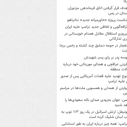
کا
دف قرار گرفتن اتاق‌ فرماندهی مزدوران
تان در یمن
کست پروژه «خاورمیانه جدید» نتانیاهو
زافه‌گویی و لفاظی جدید ترامپ علیه ایران
یروزی استقلال مقابل همنام خوزستانی در
ری تدارکاتی
نفجار در حومه دمشق چند کشته و زخمی برجا
شت
وسه‌ پدر بر پای پسر شهیدش
ایزنی عراقچی و همتای موریتانی خود درباره
لات منطقه
وج تهدید علیه قضات آمریکایی پس از صدور
علیه ترامپ
وایتی از همدلی و همسویی ملت‌ها در مراسم
ین
من: جهان به‌زودی صدای ناله سعودی‌ها را
د شنید
یونیفل: ارتش اسرائیل در یک روز ۱۱۳ توپ به
 لبنان شلیک کرده است
رامپ: همه چیز درباره ایران به طور استثنایی