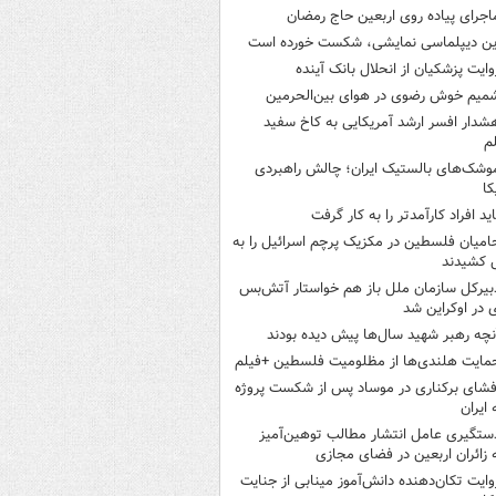
اجرای پیاده روی اربعین حاج رمضان
ین دیپلماسی نمایشی، شکست خورده است
وایت پزشکیان از انحلال بانک آینده
میم خوش رضوی در هوای بین‌الحرمین
شدار افسر ارشد آمریکایی به کاخ سفید
م
وشک‌های بالستیک ایران؛ چالش راهبردی
کا
اید افراد کارآمدتر را به کار گرفت
امیان فلسطین در مکزیک پرچم اسرائیل را به
 کشیدند
بیرکل سازمان ملل باز هم خواستار آتش‌بس
 در اوکراین شد
نچه رهبر شهید سال‌ها پیش دیده بودند
مایت هلندی‌ها از مظلومیت فلسطین +فیلم
فشای برکناری در موساد پس از شکست پروژه
 ایران
ستگیری عامل انتشار مطالب توهین‌آمیز
 زائران اربعین در فضای مجازی
وایت تکان‌دهنده دانش‌آموز مینابی از جنایت