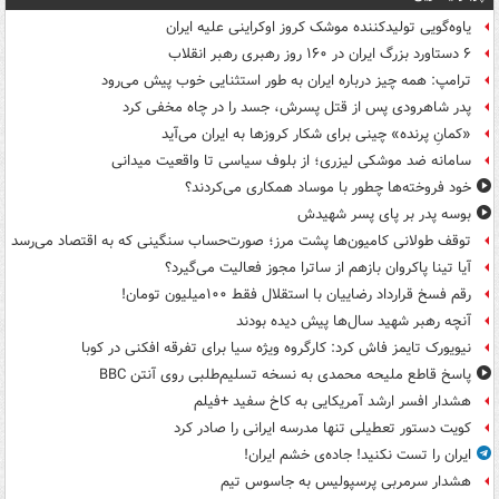
یاوه‌گویی تولیدکننده موشک کروز اوکراینی علیه ایران
۶ دستاورد بزرگ ایران در ۱۶۰ روز رهبری رهبر انقلاب
ترامپ: همه چیز درباره ایران به طور استثنایی خوب پیش می‌رود
پدر شاهرودی پس از قتل پسرش، جسد را در چاه مخفی کرد
«کمانِ پرنده» چینی برای شکار کروزها به ایران می‌آید
سامانه ضد موشکی لیزری؛ از بلوف سیاسی تا واقعیت میدانی
خود فروخته‌ها چطور با موساد همکاری می‌کردند؟
بوسه‌ پدر بر پای پسر شهیدش
توقف طولانی کامیون‌ها پشت مرز؛ صورت‌حساب سنگینی که به اقتصاد می‌رسد
آیا تینا پاکروان بازهم از ساترا مجوز فعالیت می‌گیرد؟
رقم فسخ قرارداد رضاییان با استقلال فقط ۱۰۰میلیون تومان!
آنچه رهبر شهید سال‌ها پیش دیده بودند
نیویورک تایمز فاش کرد: کارگروه ویژه سیا برای تفرقه افکنی در کوبا
پاسخ قاطع ملیحه محمدی به نسخه تسلیم‌طلبی روی آنتن BBC
هشدار افسر ارشد آمریکایی به کاخ سفید +فیلم
کویت دستور تعطیلی تنها مدرسه ایرانی را صادر کرد
ایران را تست نکنید! جاده‌ی خشم ایران!
هشدار سرمربی پرسپولیس به جاسوس تیم