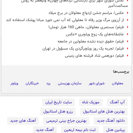
تلاش شورای شهر برای بازگشایی نرده‌های چهارراه ولیعصر به روش
مسالمت‌آمیز
عکس/ مراسم جشن ازدواج معلولان در برج میلاد
از آرزوی مرگ وزیر رفاه تا معلولی که آب نمی خورد مبادا پوشک استفاده کند
فیلم/ مستمری معلولان، ماهی 160 هزار تومان!
عاشقانه‌های یک زوج ویلچری +عکس
فیلم/ حقوق دیده نشده معلولین در جامعه
فیلم/ تجربه یک روز ویلچرگردی یک مسؤول در تهران
فیلم/ دورهمی شاد فرشته های زمینی
برچسب‌ها
معلولان
شورای شهر
سازمان بهزیستی
یزد
خبرنگاران
ویلچر
آپ آهنگ
موزیک شاه
سایت تاریخ ایران
بهترین هتل های استانبول
رزرو هتل استانبول
دانلود آهنگ جدید
بهترین جراح بینی ترمیمی
آهنگ های جدید
پرشین هتل
ثبت نام بیمه اربعین
آهنگ جدید