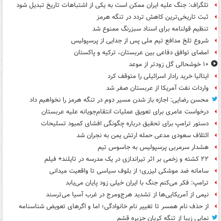
تلگراف: جنگ علیه ایران ممکن است به یکی از اشتباهات تاریخ تبدیل شود
ثبت تاریخی‌ترین کاهش تردد در تنگه هرمز
تنظیم قولنامه برای اسناد سبزرنگ ممنوع شد
شروع تلخ مدافع تیم ملی پس از جدایی از پرسپولیس
امضای توافق دفاعی بین عربستان، ترکیه و پاکستان
۱۰ خوشحالی گل زودتر از موعد
ایتالیا خرید رادار اسرائیلی را متوقف کرد
واردات نفت آمریکا از عربستان صفر شد
محسن رضایی: اجازه باز شدن مسیر دوم در تنگه هرمز را نخواهیم داد
درخواست عامری برای تعویق عملیات انتقام‌جویانه علیه عربستان
دستور ترامپ برای تحقیق درباره چگونگی افشای کمبود تسلیحات
ائتلاف سعودی مدعی حمله ارتش یمن به نجران شد
هشدار سرمربی پرسپولیس به جاسوس تیم
۲۲ کشته و زخمی بر اثر تیراندازی در یک مدرسه در تایلند+ فیلم
سامانه ضد موشکی لیزری؛ از بلوف سیاسی تا واقعیت میدانی
ترامپ: فکر می‌کنم جنگ با ایران خیلی زود پایان می‌یابد
نیمی از آمریکایی‌ها از تشدید هرج‌ومرج در غرب آسیا می‌ترسند
از حذف نام همسر تا تغییر نام خانوادگی؛ اما و اگرهای تعویض شناسنامه
نمایی زیبا از تنگه کریان جزیره قشم