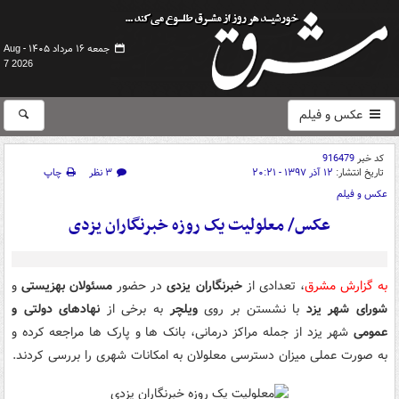
جمعه ۱۶ مرداد ۱۴۰۵ -
Aug
7 2026
عکس و فیلم
کد خبر
916479
تاریخ انتشار:
۱۲ آذر ۱۳۹۷ - ۲۰:۲۱
۳ نظر
چاپ
عکس و فیلم
عکس/ معلولیت یک روزه خبرنگاران یزدی
به گزارش مشرق
، تعدادی از
خبرنگاران یزدی
در حضور
مسئولان بهزیستی
و
شورای شهر یزد
با نشستن بر روی
ویلچر
به برخی از
نهادهای دولتی و
عمومی
شهر یزد از جمله مراکز درمانی، بانک ها و پارک ها مراجعه کرده و
به صورت عملی میزان دسترسی معلولان به امکانات شهری را بررسی کردند.