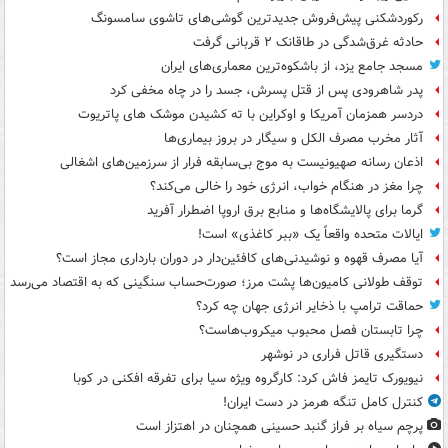
رکوردشکنی پیش‌فروش جدیدترین گوشی‌های تاشوی سامسونگ
حادثه غرق‌شدگی در طاقانک ۲ قربانی گرفت
مسجد جامع یزد، از باشکوه‌ترین معماری‌های ایران
پدر شاهرودی پس از قتل پسرش، جسد را در چاه مخفی کرد
دردسر همزمان آمریکا و اوکراین با ته کشیدن موشک های پاتریوت
آثار مخرب مصرف الکل و سیگار در بروز بیماری‌ها
اذعان رسانه صهیونیست به موج بی‌سابقه فرار از سرزمین‌های اشغالی
چرا مغز در هنگام خواب، انرژی خود را خالی می‌کند؟
گرما برای پالایشگاه‌ها و منابع برق اروپا اضطرار آفرید
ایالات متحده واقعاً یک «ببر کاغذی» است!
آیا مصرف قهوه و نوشیدنی‌های کافئین‌دار در دوران بارداری مجاز است؟
توقف طولانی کامیون‌ها پشت مرز؛ صورت‌حساب سنگینی که به اقتصاد می‌رسد
حماقت ترامپ با ذخایر انرژی جهان چه کرد؟
چرا تابستان فصل محبوب میکروب‌هاست؟
دستگیری قاتل فراری در نوشهر
نیویورک تایمز فاش کرد: کارگروه ویژه سیا برای تفرقه افکنی در کوبا
کنترل کامل تنگه هرمز در دست ایران!
پرچم سیاه بر فراز گنبد حسینی همچنان در اهتزاز است