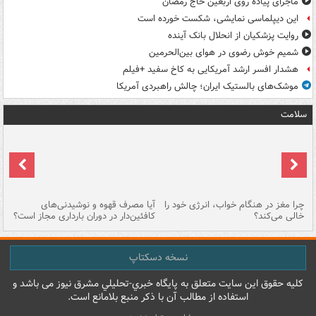
ماجرای پیاده روی اربعین حاج رمضان
این دیپلماسی نمایشی، شکست خورده است
روایت پزشکیان از انحلال بانک آینده
شمیم خوش رضوی در هوای بین‌الحرمین
هشدار افسر ارشد آمریکایی به کاخ سفید +فیلم
موشک‌های بالستیک ایران؛ چالش راهبردی آمریکا
سلامت
ت
چرا مغز در هنگام خواب، انرژی خود را
آیا مصرف قهوه و نوشیدنی‌های
چر
خالی می‌کند؟
کافئین‌دار در دوران بارداری مجاز است؟
می
نسخه دسکتاپ
کليه حقوق اين سايت متعلق به پایگاه خبري-تحليلي مشرق نيوز می باشد و
استفاده از مطالب آن با ذکر منبع بلامانع است.