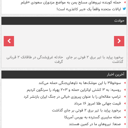
حمله کوبنده نیروهای مسلح یمن به مواضع مزدوران سعودی +فیلم
ایالات متحده واقعاً یک «ببر کاغذی» است!
حوادث
برخورد پراید با تیر برق ۲ فوتی بر جای
حادثه غرق‌شدگی در طاقانک ۲ قربانی
پد
گذاشت
گرفت
جس
آخرین اخبار
سوخو۳۵ با این موشک‌ها به ناوهای‌جنگی حمله می‌کند
روسیه: به ۳ کشتی اوکراین حمله و ۲۰۳ پهپاد را سرنگون کردیم
ترامپ مقاله‌ای را با عنوان پیروزی خیالی در جنگ ایران بازنشر کرد
قیمت جهانی طلا امروز ۱۶ مرداد
برخورد پراید با تیر برق ۲ فوتی بر جای گذاشت
حمله سایبری گسترده به بورس آمریکا
صنعا: نیروهای ما در کمین‌ هستند