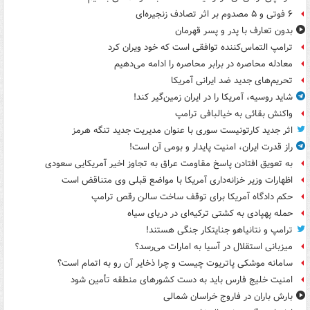
۶ فوتی و ۵ مصدوم بر اثر تصادف زنجیره‌ای
بدون تعارف با پدر و پسر قهرمان
ترامپ التماس‌کننده توافقی است که خود ویران کرد
معادله محاصره در برابر محاصره را ادامه می‌دهیم
تحریم‌های جدید ضد ایرانی آمریکا
شاید روسیه، آمریکا را در ایران زمین‌گیر کند!
واکنش بقائی به خیالبافی ترامپ
اثر جدید کارتونیست سوری با عنوان مدیریت جدید تنگه هرمز
راز قدرت ایران، امنیت پایدار و بومی آن است!
به تعویق افتادن پاسخ مقاومت عراق به تجاوز اخیر آمریکایی سعودی
اظهارات وزیر خزانه‌داری آمریکا با مواضع قبلی وی متناقض است
حکم دادگاه آمریکا برای توقف ساخت سالن رقص ترامپ
حمله پهپادی به کشتی ترکیه‌ای در دریای سیاه
ترامپ و نتانیاهو جنایتکار جنگی هستند!
میزبانی استقلال در آسیا به امارات می‌رسد؟
سامانه موشکی پاتریوت چیست و چرا ذخایر آن رو به اتمام است؟
امنیت خلیج فارس باید به دست کشورهای منطقه تأمین شود
بارش باران در فاروج خراسان شمالی