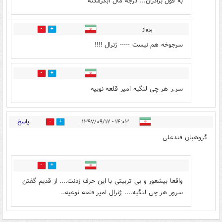
به قول برادران... درجه مال آبگرمکنه
پرواز
3
1
سرجوخه هم نیست ----- ژنرال !!!!
2
2
سر.ر هر چی لنگیه امیر قلعه نوییه
پاسخ
۱۴:۰۳ - ۱۳۹۷/۰۹/۱۲
3
2
گروهبان قندعلی
1
1
واقعا بیشعور و بی تربیتی با این حرف زدنت.... از قدیم گفتن
سرور هر چی لنگیه.... ژنرال امیر قلعه نوعیه..