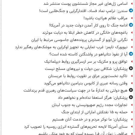
اسامی ژل‌های غیر مجاز شستشوی پوست منتشر شد
سندرز: ترامپ نماد فساد، اقتدارگرایی و جنگ‌طلبی است!
مراقب علائم هپاتیت باشید!
ادامه جنگ تا روی کار آمدن دولت جدید در آمریکا!
باغچه‌های خانگی در کاهش خطر ابتلا به دیابت موثرند
نگرانی تل‌آویو از گسترش پرونده‌های جاسوسی مرتبط با ایران
نیویورک تایمز: غرب تمایلی به تجهیز اوکراین به موشک‌های رهگیر ندارد
آیا از نفوذ نتانیاهو در واشنگتن کاسته شده است؟
توافق پرو و مکزیک بر سر ازسرگیری روابط دیپلماتیک
پزشکیان: شکافی بین دولت و نیروهای مسلح نیست
تاکید نخست‌وزیر عراق بر تقویت روابط با عربستان
وقتی رسانه عبری از کابوس بنیامین نتانیاهو می‌گوید
هیچ دولتی به اندازۀ ما در جهت سیاست‌های رهبری قدم برنداشت
پزشکیان: هرگز استعفا نداده‌ام و نخواهم داد
تجاوزات مجدد رژیم صهیونیستی به جنوب لبنان
حمله به ۱۵ نفتکش‌ اماراتی از ابتدای جنگ
پزشکیان: ما نوکر مردم و در خدمت آنان هستیم
سنای آمریکا لایحه تحریم‌های گسترده انرژی روسیه را تصویب کرد
عراقچی: زمان آن فرا رسیده است که به خود متکی باشیم