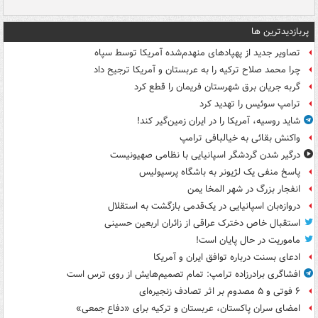
پربازدیدترین ها
تصاویر جدید از پهپادهای منهدم‌شده آمریکا توسط سپاه
چرا محمد صلاح ترکیه را به عربستان و آمریکا ترجیح داد
گربه جریان برق شهرستان فریمان را قطع کرد
ترامپ سوئیس را تهدید کرد
شاید روسیه، آمریکا را در ایران زمین‌گیر کند!
واکنش بقائی به خیالبافی ترامپ
درگیر شدن گردشگر اسپانیایی با نظامی صهیونیست
پاسخ منفی یک لژیونر به باشگاه پرسپولیس
انفجار بزرگ در شهر المخا یمن
دروازه‌بان اسپانیایی در یک‌قدمی بازگشت به استقلال
استقبال خاص دخترک عراقی از زائران اربعین حسینی
ماموریت در حال پایان است!
ادعای بسنت درباره توافق ایران و آمریکا
افشاگری برادرزاده ترامپ: تمام تصمیم‌هایش از روی ترس است
۶ فوتی و ۵ مصدوم بر اثر تصادف زنجیره‌ای
امضای سران پاکستان، عربستان و ترکیه برای «دفاع جمعی»