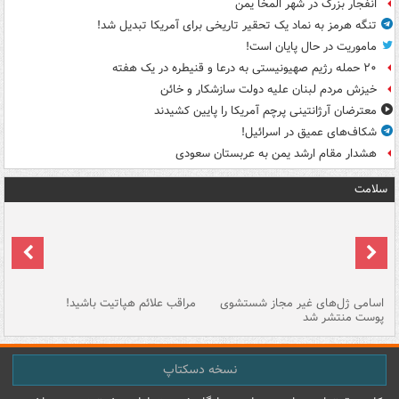
انفجار بزرگ در شهر المخا یمن
تنگه هرمز به نماد یک تحقیر تاریخی برای آمریکا تبدیل شد!
ماموریت در حال پایان است!
۲۰ حمله رژیم صهیونیستی به درعا و قنیطره در یک هفته
خیزش مردم لبنان علیه دولت سازشکار و خائن
معترضان آرژانتینی پرچم آمریکا را پایین کشیدند
شکاف‌های عمیق در اسرائیل!
هشدار مقام ارشد یمن به عربستان سعودی
سلامت
اسامی ژل‌های غیر مجاز شستشوی
مراقب علائم هپاتیت باشید!
با
پوست منتشر شد
به
نسخه دسکتاپ