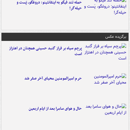
حمله تند فیگو به اینفانتینو: دروغگو، پَست‌ و
حیله‌گر!
برگزیده عکس
پرچم سیاه بر فراز گنبد حسینی همچنان در اهتزاز
است
حرم امیرالمومنین محیای آخر صفر شد
حال و هوای سامرا بعد از ایام اربعین