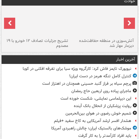
حوادث
تصادف مرگبار در محور اهواز–شوش ۲
آتش‌سوزی در منطقه حفاظت‌شده
تشریح جزئیات تصادف ۱۲ خودرو با ۱۹
پا
دیزمار مهار شد
مصدوم
آخرین اخبار
نیویورک تایمز فاش کرد: کارگروه ویژه سیا برای تفرقه افکنی در کوبا
کنترل کامل تنگه هرمز در دست ایران!
پرچم سیاه بر فراز گنبد حسینی همچنان در اهتزاز است
ماجرای پیاده روی اربعین حاج رمضان
این دیپلماسی نمایشی، شکست خورده است
روایت پزشکیان از انحلال بانک آینده
شمیم خوش رضوی در هوای بین‌الحرمین
هشدار افسر ارشد آمریکایی به کاخ سفید +فیلم
موشک‌های بالستیک ایران؛ چالش راهبردی آمریکا
باید افراد کارآمدتر را به کار گرفت