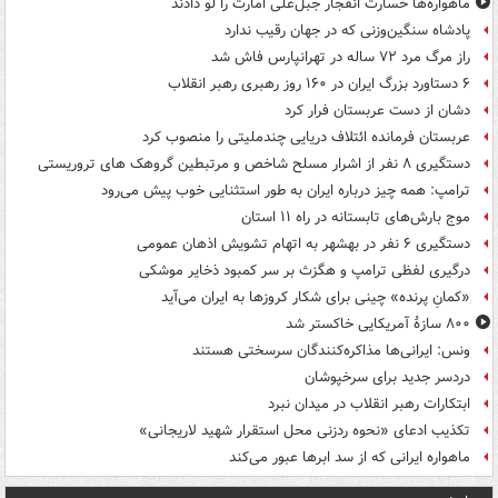
ماهواره‌ها خسارت انفجار جبل‌علی امارت را لو دادند
پادشاه سنگین‌وزنی که در جهان رقیب ندارد
راز مرگ مرد ۷۲ ساله در تهرانپارس فاش شد
۶ دستاورد بزرگ ایران در ۱۶۰ روز رهبری رهبر انقلاب
دشان از دست عربستان فرار کرد
عربستان فرمانده ائتلاف دریایی چندملیتی را منصوب کرد
دستگیری ۸ نفر از اشرار مسلح شاخص و مرتبطین گروهک های تروریستی
ترامپ: همه چیز درباره ایران به طور استثنایی خوب پیش می‌رود
موج بارش‌های تابستانه در راه ۱۱ استان
دستگیری ۶ نفر در بهشهر به اتهام تشویش اذهان عمومی
درگیری لفظی ترامپ و هگزث بر سر کمبود ذخایر موشکی
«کمانِ پرنده» چینی برای شکار کروزها به ایران می‌آید
۸۰۰ سازۀ آمریکایی خاکستر شد
ونس: ایرانی‌ها مذاکره‌کنندگان سرسختی هستند
دردسر جدید برای سرخپوشان
ابتکارات رهبر انقلاب در میدان نبرد
تکذیب ادعای «نحوه ردزنی محل استقرار شهید لاریجانی»
ماهواره ایرانی که از سد ابرها عبور می‌کند