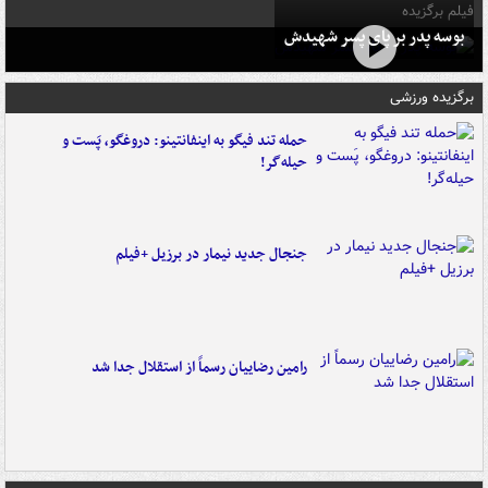
فیلم برگزیده
بوسه‌ پدر بر پای پسر شهیدش
برگزیده ورزشی
حمله تند فیگو به اینفانتینو: دروغگو، پَست‌ و
حیله‌گر!
جنجال جدید نیمار در برزیل +فیلم
رامین رضاییان رسماً از استقلال جدا شد