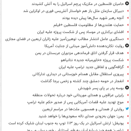
حامیان فلسطین در مکزیک پرچم اسرائیل را به آتش کشیدند
دبیرکل سازمان ملل باز هم خواستار آتش‌بس فوری در اوکراین شد
آنچه رهبر شهید سال‌ها پیش دیده بودند
حمایت هلندی‌ها از مظلومیت فلسطین +فیلم
افشای برکناری در موساد پس از شکست پروژه علیه ایران
دستگیری عامل انتشار مطالب توهین‌آمیز علیه زائران اربعین در فضای مجازی
روایت تکان‌دهنده دانش‌آموز مینابی از جنایت آمریکا
هدف قرار گرفتن اتاق‌ فرماندهی مزدوران عربستان در یمن
شکست پروژه «خاورمیانه جدید» نتانیاهو
گزافه‌گویی و لفاظی جدید ترامپ علیه ایران
پیروزی استقلال مقابل همنام خوزستانی در دیداری تدارکاتی
انفجار در حومه دمشق چند کشته و زخمی برجا گذاشت
بوسه‌ پدر بر پای پسر شهیدش
رایزنی عراقچی و همتای موریتانی خود درباره تحولات منطقه
موج تهدید علیه قضات آمریکایی پس از صدور حکم علیه ترامپ
روایتی از همدلی و همسویی ملت‌ها در مراسم اربعین
یمن: جهان به‌زودی صدای ناله سعودی‌ها را خواهد شنید
یونیفل: ارتش اسرائیل در یک روز ۱۱۳ توپ به جنوب لبنان شلیک کرده است
ترامپ: همه چیز درباره ایران به طور استثنایی خوب پیش می‌رود