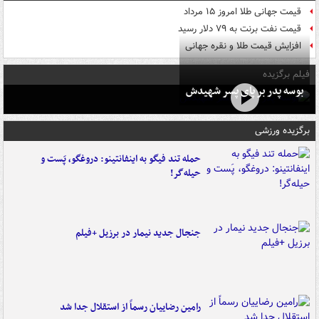
قیمت جهانی طلا امروز ۱۵ مرداد
قیمت نفت برنت به ۷۹ دلار رسید
افزایش قیمت طلا و نقره جهانی
فیلم برگزیده
بوسه‌ پدر بر پای پسر شهیدش
برگزیده ورزشی
حمله تند فیگو به اینفانتینو: دروغگو، پَست‌ و
حیله‌گر!
جنجال جدید نیمار در برزیل +فیلم
رامین رضاییان رسماً از استقلال جدا شد