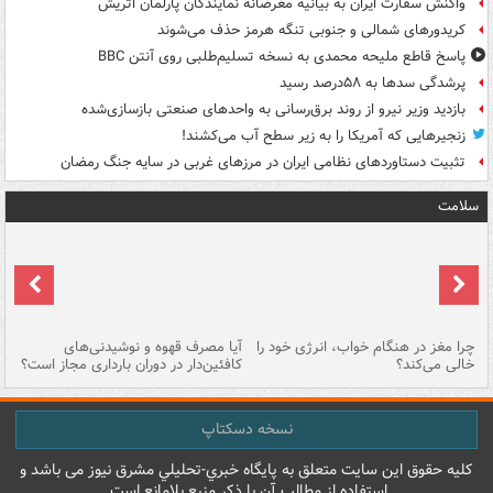
واکنش سفارت ایران به بیانیه مغرضانه نمایندگان پارلمان اتریش
کریدورهای شمالی و جنوبی تنگه هرمز حذف می‌شوند
پاسخ قاطع ملیحه محمدی به نسخه تسلیم‌طلبی روی آنتن BBC
پرشدگی سدها به ۵۸درصد رسید
بازدید وزیر نیرو از روند برق‌رسانی به واحدهای صنعتی بازسازی‌شده
زنجیرهایی که آمریکا را به زیر سطح آب می‌کشند!
تثبیت دستاوردهای نظامی ایران در مرزهای غربی در سایه جنگ رمضان
سلامت
ت
چرا مغز در هنگام خواب، انرژی خود را
آیا مصرف قهوه و نوشیدنی‌های
چر
خالی می‌کند؟
کافئین‌دار در دوران بارداری مجاز است؟
می
نسخه دسکتاپ
کليه حقوق اين سايت متعلق به پایگاه خبري-تحليلي مشرق نيوز می باشد و
استفاده از مطالب آن با ذکر منبع بلامانع است.