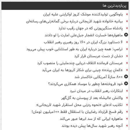
پربازدیدترین ها
یاوه‌گویی تولیدکننده موشک کروز اوکراینی علیه ایران
بیانیه خانواده شهید لاریجانی درباره برخی گمانه‌زنی‌های رسانه‌ای
پادشاه سنگین‌وزنی که در جهان رقیب ندارد
ماهواره‌ها خسارت انفجار جبل‌علی امارت را لو دادند
۶ دستاورد بزرگ ایران در ۱۶۰ روز رهبری رهبر انقلاب
ترامپ: همه چیز درباره ایران به طور استثنایی خوب پیش می‌رود
دشان از دست عربستان فرار کرد
عربستان فرمانده ائتلاف دریایی چندملیتی را منصوب کرد
«کمانِ پرنده» چینی برای شکار کروزها به ایران می‌آید
۸۰۰ سازۀ آمریکایی خاکستر شد
خود فروخته‌ها چطور با موساد همکاری می‌کردند؟
ابتکارات رهبر انقلاب در میدان نبرد
واکنش عالیشاه بعد از پیوستن به گل‌گهر
تکذیب ادعای «نحوه ردزنی محل استقرار شهید لاریجانی»
رقم فسخ قرارداد رضاییان با استقلال فقط ۱۰۰میلیون تومان!
ماهواره ایرانی که از سد ابرها عبور می‌کند
آنچه رهبر شهید سال‌ها پیش دیده بودند