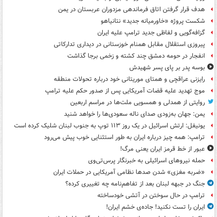
هدف قرار گرفتن اتاق‌ فرماندهی مزدوران عربستان در یمن
شکست پروژه «خاورمیانه جدید» نتانیاهو
گزافه‌گویی و لفاظی جدید ترامپ علیه ایران
پیروزی استقلال مقابل همنام خوزستانی در دیداری تدارکاتی
انفجار در حومه دمشق چند کشته و زخمی برجا گذاشت
بوسه‌ پدر بر پای پسر شهیدش
رایزنی عراقچی و همتای موریتانی خود درباره تحولات منطقه
موج تهدید علیه قضات آمریکایی پس از صدور حکم علیه ترامپ
روایتی از همدلی و همسویی ملت‌ها در مراسم اربعین
یمن: جهان به‌زودی صدای ناله سعودی‌ها را خواهد شنید
یونیفل: ارتش اسرائیل در یک روز ۱۱۳ توپ به جنوب لبنان شلیک کرده است
ترامپ: همه چیز درباره ایران به طور استثنایی خوب پیش می‌رود
عبور از خط قرمز ایران یعنی مرگ!
حمله نیروهای اسرائیلی به خبرنگار پرس‌تی‌وی
«ضربه مغزی» شدن صدها نظامی آمریکایی در حملات ایران
جنگ در جبهه لبنان بعد از تفاهم‌نامه چه تغییری کرده؟
ترامپ در حال سوختن در آتشی خودساخته
ایران را تست نکنید! جاده‌ی خشم ایران!