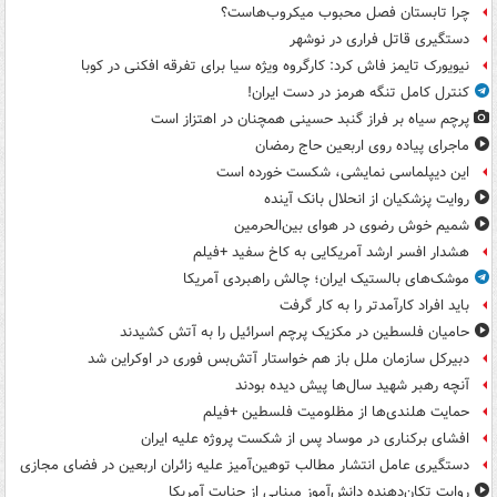
چرا تابستان فصل محبوب میکروب‌هاست؟
دستگیری قاتل فراری در نوشهر
نیویورک تایمز فاش کرد: کارگروه ویژه سیا برای تفرقه افکنی در کوبا
کنترل کامل تنگه هرمز در دست ایران!
پرچم سیاه بر فراز گنبد حسینی همچنان در اهتزاز است
ماجرای پیاده روی اربعین حاج رمضان
این دیپلماسی نمایشی، شکست خورده است
روایت پزشکیان از انحلال بانک آینده
شمیم خوش رضوی در هوای بین‌الحرمین
هشدار افسر ارشد آمریکایی به کاخ سفید +فیلم
موشک‌های بالستیک ایران؛ چالش راهبردی آمریکا
باید افراد کارآمدتر را به کار گرفت
حامیان فلسطین در مکزیک پرچم اسرائیل را به آتش کشیدند
دبیرکل سازمان ملل باز هم خواستار آتش‌بس فوری در اوکراین شد
آنچه رهبر شهید سال‌ها پیش دیده بودند
حمایت هلندی‌ها از مظلومیت فلسطین +فیلم
افشای برکناری در موساد پس از شکست پروژه علیه ایران
دستگیری عامل انتشار مطالب توهین‌آمیز علیه زائران اربعین در فضای مجازی
روایت تکان‌دهنده دانش‌آموز مینابی از جنایت آمریکا