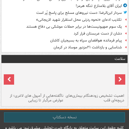
ایران آقای بلامنازع تنگه هرمز!
سردار ابن‌الرضا: دست نیروهای مسلح برای پاسخ پُر است
تکذیب ادعای «نحوه ردزنی محل استقرار شهید لاریجانی»
یک‌ سوم صهیونیست‌ها در برابر حملات موشکی بی دفاع هستند
دشان از دست عربستان فرار کرد
پیام فرمانده هوافضای سپاه به بسیجیان کاشان
شناسایی و بازداشت ۲۱مزدور موساد در کرمان
سلامت
اهمیت تشخیص زودهنگام بیماری‌های
ناگفته‌هایی از آمپول های لاغری؛ از
دریچه‌ای قلب
عوارض مرگبار تا زیبایی
تا
نسخه دسکتاپ
کليه حقوق اين سايت متعلق به پایگاه خبري-تحليلي مشرق نيوز می باشد و