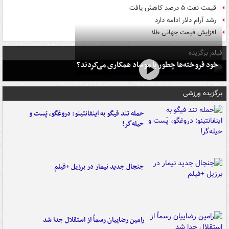
قیمت نفت ۵ درصد کاهش یافت
رشد آرام دلار ادامه دارد
افزایش قیمت جهانی طلا
فیلم برگزیده
خود فروخته‌ها چطور با موساد همکاری می‌کردند؟
برگزیده ورزشی
حمله تند فیگو به اینفانتینو: دروغگو، پَست‌ و
حیله‌گر!
جنجال جدید نیمار در برزیل +فیلم
رامین رضاییان رسماً از استقلال جدا شد