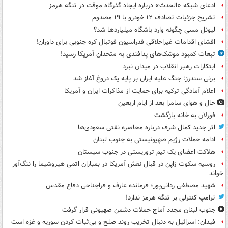
ادعای شبکه «الحدث» درباره ایجاد گذرگاه موقت در تنگه هرمز
تشریح جزئیات تصادف ۱۲ خودرو با ۱۹ مصدوم
لیونل مسی چگونه وارد باشگاه میلیاردها شد؟
افشای اقدامات غیراخلاقی فدراسیون فوتبال کره جنوبی برای داوران!
تبعات کمبود موشک‌های پدافندی به متحدان آمریکا رسید!
ابتکارات رهبر انقلاب در میدان نبرد
برنی سندرز: جنگ علیه ایران بر پایه یک دروغ آغاز شد
اعلام آمادگی ترکیه برای حمایت از مذاکرات ایران و آمریکا
حال و هوای سامرا بعد از ایام اربعین
فورلان به خانه بازگشت
اثر جدید کمال شرف درباره محاصره نفتی سعودی‌ها
ادامه حملات رژیم صهیونیستی به جنوب لبنان
هلاکت اعضای یک تیم تروریستی در جنوب سیستان
روسیه سکوت ژاپن در قبال نقش آمریکا در بمباران اتمی هیروشیما را ننگ‌آور
خواند
شهید مصطفی ردانی‌پور؛ فرمانده عارف و فراجناحی دفاع مقدس
ترامپ کنترلی بر تنگه هرمز ندارد!
جنوب لبنان مجدد آماج حملات دشمن صهیونی قرار گرفت
فیدان: اسرائیل به دنبال تخریب روند صلح و بی‌ثبات کردن سوریه و غزه است