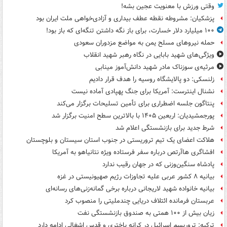
وقتی ورزش با معنویت عجین بشه!
پزشکیان: مشروطه نقطه عطف بیداری و آزادی‌خواهی ملت ایران بود
۱۰۰ میلیارد دلار خسارت، برای باز نگه داشتن تنگه‌ای که باز بود!
حمله نیروهای مسلح یمن به مواضع مزدوران سعودی
ویژگی‌های شهید بابایی در نگاه رهبر شهید انقلاب
مرثیه‌ی سوزناک مادر شهید دانش‌آموز مینابی
زلنسکی: دو پالایشگاه روسیه را هدف قرار دادیم
نشنال اینترست: آمریکا برای جنگ پهپادی آماده نیست
پنتاگون جلسه اضطراری برای تأمین تسلیحات برگزار می‌کند
پورجمشیدیان: اربعین ۱۴۰۵ با بالاترین سطح امنیت برگزار شد
شرط جدید برای بازنشستگی اعلام شد
هلاکت اعضای یک تیم تروریستی در جنوب استان سیستان و بلوچستان
افشاگری هاآرتص درباره سفر فرستاده ویژه نتانیاهو به آمریکا
پادشاه سنگین‌وزنی که در جهان رقیب ندارد
بیانیه ۸ کشور عربی علیه تجاوزات رژیم صهیونیستی در غزه
بیانیه خانواده شهید لاریجانی درباره برخی گمانه‌زنی‌های رسانه‌ای
عربستان فرمانده ائتلاف دریایی چندملیتی را منصوب کرد
زیان بیش از ۱۰۰ همتی به صندوق‌ بازنشستگی نفت
ترکیه: تروریسم اسرائیل در کرانه باختری و قدس اشغالی ادامه دارد