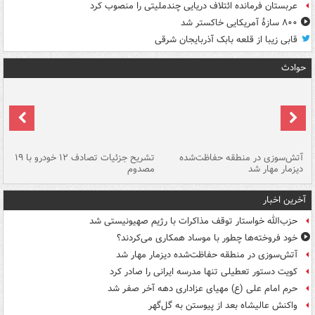
عربستان فرمانده ائتلاف دریایی چندملیتی را منصوب کرد
۸۰۰ سازۀ آمریکایی خاکستر شد
قابی زیبا از قلعه بابک آذربایجان شرقی
حوادث
تصادف مرگبار در محور اهواز–شوش ۲
آتش‌سوزی در منطقه حفاظت‌شده
تشریح جزئیات تصادف ۱۲ خودرو با ۱۹
پا
دیزمار مهار شد
مصدوم
آخرین اخبار
حزب‌الله خواستار توقف مذاکرات با رژیم صهیونیستی شد
خود فروخته‌ها چطور با موساد همکاری می‌کردند؟
آتش‌سوزی در منطقه حفاظت‌شده دیزمار مهار شد
کویت دستور تعطیلی تنها مدرسه ایرانی را صادر کرد
حرم امام علی (ع) مهیای عزاداری دهه آخر صفر شد
واکنش عالیشاه بعد از پیوستن به گل‌گهر