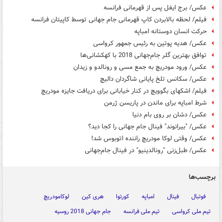
عکس/ برج ایفل پس از قهرمانی فرانسه
فیلم/ لحظه بالابردن کاپ قهرمانی جام جهانی توسط کاپیتان فرانسه
حرکت انسان دوستانه امباپه
عکس/ هدیه پوتین به رئیس جمهور کرواسی
توافق بهترین گلر جام‌جهانی 2018 با کهکشانی‌ها
عکس/ ورود مودریچ به جمع مسی و رونالدو و زیدان
عکس/ سکانس تلخ پایانی شاگردان دالیچ
فیلم/ اشکهای بگوویچ در کنار خیابانی برای دریافت جایزه مودریچ
شرط امباپه برای ماندن در پاریسن ژرمن
عکس/ دشان بر روی بام دنیا
عکس/ "بیرانوند" فینال جام جهانی را کجا دید؟
عکس/ وقتی لوکا مودریچ راننده اتوبوس شد!
عکس/ طبل‌زنی "رونالدینیو" در فینال جام‌جهانی
برچسب‌ها
فوتبال
فینال
امباپه
کورتوا
هری کین
لوکامودریچ
تیم ملی کرواسی
تیم ملی فرانسه
جام جهانی 2018 روسیه