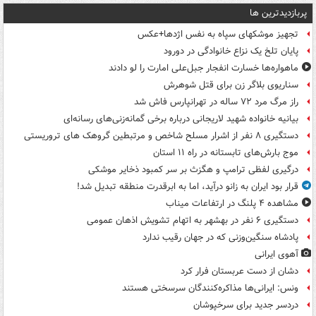
پربازدیدترین ها
تجهیز موشکهای سپاه به نفس اژدها+عکس
پایان تلخ یک نزاع خانوادگی در دورود
ماهواره‌ها خسارت انفجار جبل‌علی امارت را لو دادند
سناریوی بلاگر زن برای قتل شوهرش
راز مرگ مرد ۷۲ ساله در تهرانپارس فاش شد
بیانیه خانواده شهید لاریجانی درباره برخی گمانه‌زنی‌های رسانه‌ای
دستگیری ۸ نفر از اشرار مسلح شاخص و مرتبطین گروهک های تروریستی
موج بارش‌های تابستانه در راه ۱۱ استان
درگیری لفظی ترامپ و هگزث بر سر کمبود ذخایر موشکی
قرار بود ایران به زانو درآید، اما به ابرقدرت منطقه تبدیل شد!
مشاهده ۴ پلنگ در ارتفاعات میناب
دستگیری ۶ نفر در بهشهر به اتهام تشویش اذهان عمومی
پادشاه سنگین‌وزنی که در جهان رقیب ندارد
آهوی ایرانی
دشان از دست عربستان فرار کرد
ونس: ایرانی‌ها مذاکره‌کنندگان سرسختی هستند
دردسر جدید برای سرخپوشان