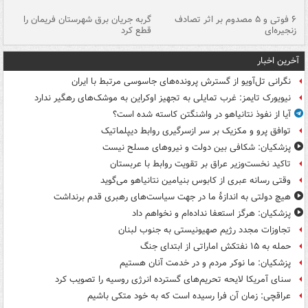
۶ فوتی و ۵ مصدوم بر اثر تصادف
گربه جریان برق شهرستان فریمان را
رگ
زنجیره‌ای
قطع کرد
آخرین اخبار
نگرانی تل‌آویو از گسترش پرونده‌های جاسوسی مرتبط با ایران
نیویورک تایمز: غرب تمایلی به تجهیز اوکراین به موشک‌های رهگیر ندارد
آیا از نفوذ نتانیاهو در واشنگتن کاسته شده است؟
توافق پرو و مکزیک بر سر ازسرگیری روابط دیپلماتیک
پزشکیان: شکافی بین دولت و نیروهای مسلح نیست
تاکید نخست‌وزیر عراق بر تقویت روابط با عربستان
وقتی رسانه عبری از کابوس بنیامین نتانیاهو می‌گوید
هیچ دولتی به اندازۀ ما در جهت سیاست‌های رهبری قدم برنداشت
پزشکیان: هرگز استعفا نداده‌ام و نخواهم داد
تجاوزات مجدد رژیم صهیونیستی به جنوب لبنان
حمله به ۱۵ نفتکش‌ اماراتی از ابتدای جنگ
پزشکیان: ما نوکر مردم و در خدمت آنان هستیم
سنای آمریکا لایحه تحریم‌های گسترده انرژی روسیه را تصویب کرد
عراقچی: زمان آن فرا رسیده است که به خود متکی باشیم