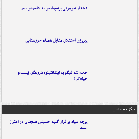
هشدار سرمربی پرسپولیس به جاسوس تیم
پیروزی استقلال مقابل همنام خوزستانی
حمله تند فیگو به اینفانتینو: دروغگو، پَست‌ و
حیله‌گر!
برگزیده عکس
پرچم سیاه بر فراز گنبد حسینی همچنان در اهتزاز
است