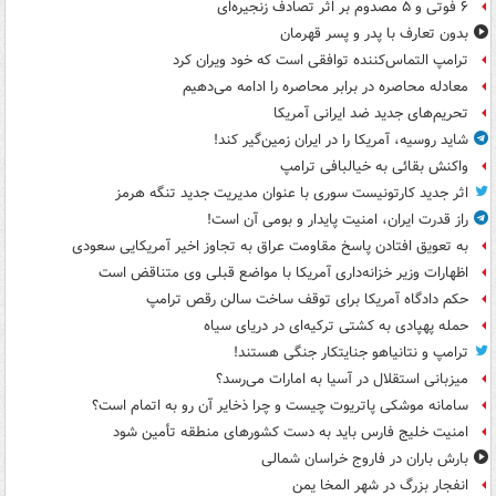
۶ فوتی و ۵ مصدوم بر اثر تصادف زنجیره‌ای
بدون تعارف با پدر و پسر قهرمان
ترامپ التماس‌کننده توافقی است که خود ویران کرد
معادله محاصره در برابر محاصره را ادامه می‌دهیم
تحریم‌های جدید ضد ایرانی آمریکا
شاید روسیه، آمریکا را در ایران زمین‌گیر کند!
واکنش بقائی به خیالبافی ترامپ
اثر جدید کارتونیست سوری با عنوان مدیریت جدید تنگه هرمز
راز قدرت ایران، امنیت پایدار و بومی آن است!
به تعویق افتادن پاسخ مقاومت عراق به تجاوز اخیر آمریکایی سعودی
اظهارات وزیر خزانه‌داری آمریکا با مواضع قبلی وی متناقض است
حکم دادگاه آمریکا برای توقف ساخت سالن رقص ترامپ
حمله پهپادی به کشتی ترکیه‌ای در دریای سیاه
ترامپ و نتانیاهو جنایتکار جنگی هستند!
میزبانی استقلال در آسیا به امارات می‌رسد؟
سامانه موشکی پاتریوت چیست و چرا ذخایر آن رو به اتمام است؟
امنیت خلیج فارس باید به دست کشورهای منطقه تأمین شود
بارش باران در فاروج خراسان شمالی
انفجار بزرگ در شهر المخا یمن