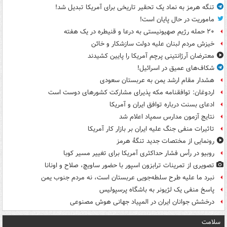
تنگه هرمز به نماد یک تحقیر تاریخی برای آمریکا تبدیل شد!
ماموریت در حال پایان است!
۲۰ حمله رژیم صهیونیستی به درعا و قنیطره در یک هفته
خیزش مردم لبنان علیه دولت سازشکار و خائن
معترضان آرژانتینی پرچم آمریکا را پایین کشیدند
شکاف‌های عمیق در اسرائیل!
هشدار مقام ارشد یمن به عربستان سعودی
اردوغان: توافقنامه مکه پذیرای مشارکت کشورهای دوست است
ادعای بسنت درباره توافق ایران و آمریکا
نتایج آزمون مدارس سمپاد اعلام شد
تاثیرات منفی جنگ علیه ایران بر بازار کار آمریکا
رونمایی از مختصات جدید تنگۀ هرمز
روبیو در رأس فشار حداکثری آمریکا برای تغییر مسیر کوبا
تصویری از تمرینات ترابزون اسپور با حضور ساویچ، صلاح و اونانا
نبرد ما علیه طرح سلطه‌جویی عربستان است، نه مردم جنوب یمن
پاسخ منفی یک لژیونر به باشگاه پرسپولیس
درخشش جوانان ایران در المپیاد جهانی هوش مصنوعی
سلامت