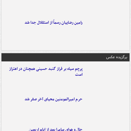
رامین رضاییان رسماً از استقلال جدا شد
برگزیده عکس
پرچم سیاه بر فراز گنبد حسینی همچنان در اهتزاز
است
حرم امیرالمومنین محیای آخر صفر شد
حال و هوای سامرا بعد از ایام اربعین