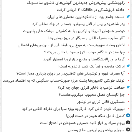
رکوردشکنی پیش‌فروش جدیدترین گوشی‌های تاشوی سامسونگ
حادثه غرق‌شدگی در طاقانک ۲ قربانی گرفت
مسجد جامع یزد، از باشکوه‌ترین معماری‌های ایران
پدر شاهرودی پس از قتل پسرش، جسد را در چاه مخفی کرد
دردسر همزمان آمریکا و اوکراین با ته کشیدن موشک های پاتریوت
آثار مخرب مصرف الکل و سیگار در بروز بیماری‌ها
اذعان رسانه صهیونیست به موج بی‌سابقه فرار از سرزمین‌های اشغالی
چرا مغز در هنگام خواب، انرژی خود را خالی می‌کند؟
گرما برای پالایشگاه‌ها و منابع برق اروپا اضطرار آفرید
ایالات متحده واقعاً یک «ببر کاغذی» است!
آیا مصرف قهوه و نوشیدنی‌های کافئین‌دار در دوران بارداری مجاز است؟
توقف طولانی کامیون‌ها پشت مرز؛ صورت‌حساب سنگینی که به اقتصاد می‌رسد
حماقت ترامپ با ذخایر انرژی جهان چه کرد؟
چرا تابستان فصل محبوب میکروب‌هاست؟
دستگیری قاتل فراری در نوشهر
نیویورک تایمز فاش کرد: کارگروه ویژه سیا برای تفرقه افکنی در کوبا
کنترل کامل تنگه هرمز در دست ایران!
پرچم سیاه بر فراز گنبد حسینی همچنان در اهتزاز است
ماجرای پیاده روی اربعین حاج رمضان