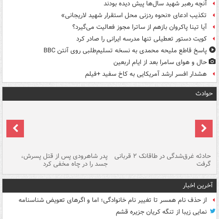
آنچه رهبر شهید سال‌ها پیش دیده بودند
تکذیب ادعای «نحوه ردزنی محل استقرار شهید لاریجانی»
آیا تینا پاکروان بازهم از ساترا مجوز فعالیت می‌گیرد؟
کویت دستور تعطیلی تنها مدرسه ایرانی را صادر کرد
پاسخ قاطع ملیحه محمدی به نسخه تسلیم‌طلبی روی آنتن BBC
حال و هوای سامرا بعد از ایام اربعین
هشدار افسر ارشد آمریکایی به کاخ سفید +فیلم
حوادث
شته
حادثه غرق‌شدگی در طاقانک ۲ قربانی
پدر شاهرودی پس از قتل پسرش،
دس
گرفت
جسد را در چاه مخفی کرد
آخرین اخبار
از حذف نام همسر تا تغییر نام خانوادگی؛ اما و اگرهای تعویض شناسنامه
نمایی زیبا از تنگه کریان جزیره قشم