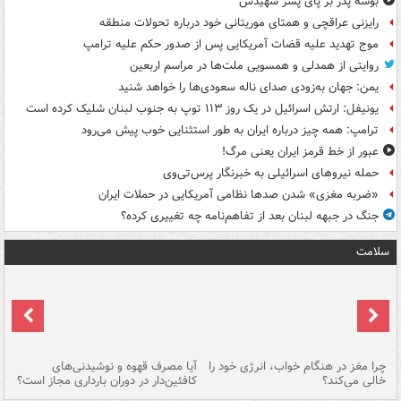
بوسه‌ پدر بر پای پسر شهیدش
رایزنی عراقچی و همتای موریتانی خود درباره تحولات منطقه
موج تهدید علیه قضات آمریکایی پس از صدور حکم علیه ترامپ
روایتی از همدلی و همسویی ملت‌ها در مراسم اربعین
یمن: جهان به‌زودی صدای ناله سعودی‌ها را خواهد شنید
یونیفل: ارتش اسرائیل در یک روز ۱۱۳ توپ به جنوب لبنان شلیک کرده است
ترامپ: همه چیز درباره ایران به طور استثنایی خوب پیش می‌رود
عبور از خط قرمز ایران یعنی مرگ!
حمله نیروهای اسرائیلی به خبرنگار پرس‌تی‌وی
«ضربه مغزی» شدن صدها نظامی آمریکایی در حملات ایران
جنگ در جبهه لبنان بعد از تفاهم‌نامه چه تغییری کرده؟
سلامت
ت
چرا مغز در هنگام خواب، انرژی خود را
آیا مصرف قهوه و نوشیدنی‌های
چر
خالی می‌کند؟
کافئین‌دار در دوران بارداری مجاز است؟
می