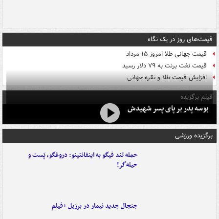
قیمت‌های روز در یک نگاه
قیمت جهانی طلا امروز ۱۵ مرداد
قیمت نفت برنت به ۷۹ دلار رسید
افزایش قیمت طلا و نقره جهانی
فیلم برگزیده
بوسه‌ پدر بر پای پسر شهیدش
برگزیده ورزشی
حمله تند فیگو به اینفانتینو: دروغگو، پَست‌ و
حیله‌گر!
جنجال جدید نیمار در برزیل +فیلم