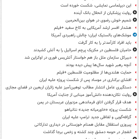
این دیپلماسی نمایشی، شکست خورده است
روایت پزشکیان از انحلال بانک آینده
شمیم خوش رضوی در هوای بین‌الحرمین
هشدار افسر ارشد آمریکایی به کاخ سفید +فیلم
موشک‌های بالستیک ایران؛ چالش راهبردی آمریکا
باید افراد کارآمدتر را به کار گرفت
حامیان فلسطین در مکزیک پرچم اسرائیل را به آتش کشیدند
دبیرکل سازمان ملل باز هم خواستار آتش‌بس فوری در اوکراین شد
آنچه رهبر شهید سال‌ها پیش دیده بودند
حمایت هلندی‌ها از مظلومیت فلسطین +فیلم
افشای برکناری در موساد پس از شکست پروژه علیه ایران
دستگیری عامل انتشار مطالب توهین‌آمیز علیه زائران اربعین در فضای مجازی
روایت تکان‌دهنده دانش‌آموز مینابی از جنایت آمریکا
هدف قرار گرفتن اتاق‌ فرماندهی مزدوران عربستان در یمن
شکست پروژه «خاورمیانه جدید» نتانیاهو
گزافه‌گویی و لفاظی جدید ترامپ علیه ایران
پیروزی استقلال مقابل همنام خوزستانی در دیداری تدارکاتی
انفجار در حومه دمشق چند کشته و زخمی برجا گذاشت