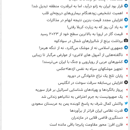
قرار بود ایران به زانو درآید، اما به ابرقدرت منطقه تبدیل شد!
اهمیت تشخیص زودهنگام بیماری‌های دریچه‌ای قلب
افزایش مجدد قیمت بنزین نتیجه ابهام در مذاکرات
به یاد آن روز که به زیارت کربلا رفتی!
قیمت گاز در اروپا به بالاترین سطح خود از ۲۰۲۳ رسید
برداشت برنج از شالیزارهای شمال در سوادکوه
جمهوری اسلامی نه از موشک می‌گذرد، نه از تنگه هرمز!
ناگفته‌هایی از آمپول های لاغری؛ از عوارض مرگبار تا زیبایی
کشورهای عربی از رویارویی و جنگ با ایران می‌ترسند!
تجهیز موشکهای سپاه به نفس اژدها+عکس
پایان تلخ یک نزاع خانوادگی در دورود
افزایش بی‌سابقه سرقت سوخت در انگلیس
پرواز بالگردها و پهپادهای شناسایی اسرائیل بر فراز سوریه
یک صهیونیست به جرم اعتراض به نتانیاهو زندانی شد
واکنش کمال شرف به پاسخ کوبنده یمن به عربستان سعودی
قدرت نظامی ایران فراتر از برآوردها
دستگیری قاضی قلابی در مازندران
فارن افرز: محور مقاومت پابرجا باقی مانده است