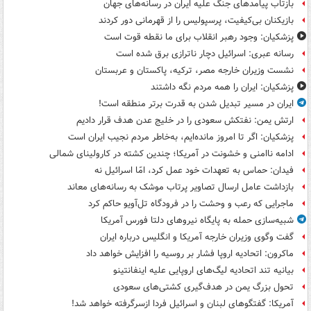
بازتاب پیامدهای جنگ علیه ایران در رسانه‌های جهان
بازیکنان بی‌کیفیت، پرسپولیس را از قهرمانی دور کردند
پزشکیان: وجود رهبر انقلاب برای ما نقطه قوت است
رسانه عبری: اسرائیل دچار ناترازی برق شده است
نشست وزیران خارجه مصر، ترکیه، پاکستان و عربستان
پزشکیان: ایران را همه مردم نگه داشتند
ایران در مسیر تبدیل شدن به قدرت برتر منطقه است!
ارتش یمن: نفتکش سعودی را در خلیج عدن هدف قرار دادیم
پزشکیان: اگر تا امروز مانده‌ایم، به‌خاطر مردم نجیب ایران است
ادامه ناامنی و خشونت در آمریکا؛ چندین کشته در کارولینای شمالی
فیدان: حماس به تعهدات خود عمل کرد، امّا اسرائیل نه
بازداشت عامل ارسال تصاویر پرتاب موشک به رسانه‌های معاند
ماجرایی که رعب و وحشت را در فرودگاه تل‌آویو حاکم کرد
شبیه‌سازی حمله به پایگاه نیروهای دلتا فورس آمریکا
گفت وگوی وزیران خارجه آمریکا و انگلیس درباره ایران
ماکرون: اتحادیه اروپا فشار بر روسیه را افزایش خواهد داد
بیانیه تند اتحادیه لیگ‌های اروپایی علیه اینفانتینو
تحول بزرگ یمن در هدف‌گیری کشتی‌های سعودی
آمریکا: گفتگوهای لبنان و اسرائیل فردا ازسرگرفته خواهد شد!