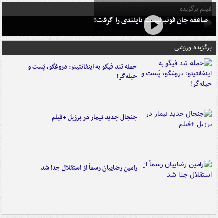
فیلم برگزیده
صاعقه جان فوتبالیست تایلندی را گرفت!
برگزیده ورزشی
حمله تند فیگو به اینفانتینو: دروغگو، پَست‌ و
حیله‌گر!
جنجال جدید نیمار در برزیل +فیلم
رامین رضاییان رسماً از استقلال جدا شد