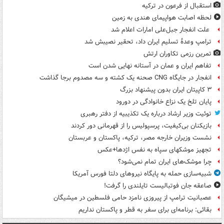
استقبال از فرعون در ترکیه
لحظه اصابت هواپیمای هندی به زمین
علت انفجار جبل‌علی امارات اعلام شد
ترامپ وعدۀ تسلیم ایران داد، تحقیر نصیبش شد
تمرین رزمی تکاوران ارتش
تفاهم ایران و عمان در آستانه نهایی شدن است
انفجار در جایگاه CNG صحنه یک کشته و سه مصدوم برجا گذاشت
۳ کاپیتان ایران بدون پیشنهاد بزرگ
پایان تلخ یک نزاع خانوادگی در دورود
توئیت وزیر ارشاد درباره یک تکذیبیه از دفتر رهبری
بازیکنان بی‌کیفیت، پرسپولیس را از قهرمانی دور کردند
نشست وزیران خارجه مصر، ترکیه، پاکستان و عربستان
تجهیز موشکهای سپاه به نفس اژدها+عکس
چرا موشک‌های ایران تمام نمی‌شود؟
شبیه‌سازی حمله به پایگاه نیروهای دلتا فورس آمریکا
صاعقه جان فوتبالیست تایلندی را گرفت!
عصبانیت ترامپ از پیروزی نامزد حامی فلسطین در میشیگان
بقائی: برنامه‌ای برای سفر به قطر و پاکستان نداریم