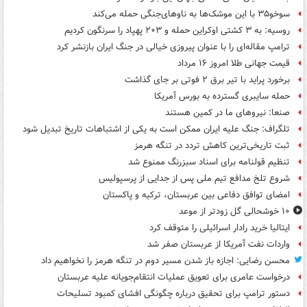
سوخو۳۵ با این موشک‌ها به ناوهای‌جنگی حمله می‌کند
روسیه: به ۳ کشتی اوکراین حمله و ۲۰۳ پهپاد را سرنگون کردیم
ترامپ مقاله‌ای را با عنوان پیروزی خیالی در جنگ ایران بازنشر کرد
قیمت جهانی طلا امروز ۱۶ مرداد
برخورد پراید با تیر برق ۲ فوتی بر جای گذاشت
حمله سایبری گسترده به بورس آمریکا
صنعا: نیروهای ما در کمین‌ هستند
تلگراف: جنگ علیه ایران ممکن است به یکی از اشتباهات تاریخ تبدیل شود
ثبت تاریخی‌ترین کاهش تردد در تنگه هرمز
تنظیم قولنامه برای اسناد سبزرنگ ممنوع شد
شروع تلخ مدافع تیم ملی پس از جدایی از پرسپولیس
امضای توافق دفاعی بین عربستان، ترکیه و پاکستان
۱۰ خوشحالی گل زودتر از موعد
ایتالیا خرید رادار اسرائیلی را متوقف کرد
واردات نفت آمریکا از عربستان صفر شد
محسن رضایی: اجازه باز شدن مسیر دوم در تنگه هرمز را نخواهیم داد
درخواست عامری برای تعویق عملیات انتقام‌جویانه علیه عربستان
دستور ترامپ برای تحقیق درباره چگونگی افشای کمبود تسلیحات