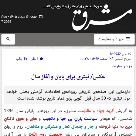
جمعه ۱۶ مرداد ۱۴۰۵ -
Aug
7 2026
جهاد و مقاومت
کد خبر
840932
تاریخ انتشار:
۲۸ اسفند ۱۳۹۶ - ۰۰:۲۸
۱ نظر
چاپ
جهاد و مقاومت
عکس/ تیتری برای پایان و آغاز سال
بازنمایی این صفحه‌ی تاریخی روزنامه‌ی اطلاعات، آرامش بخش خواهد
بود. تیتری که 30 سال قبل، گویی برای تمام تاریخ نوشته شده است
به گزارش
گروه جهاد و مقاومت مشرق
، در این روزهای پایانی سال 1396
شمسی، که غوغای
سیاست بازانِ بی حیا
و نانجیب
و
های و هوی ناکثانِ
دین به دنیا فروخته
و
جار و جنجال کفار و مشرکان و منافقان
، روح و روان
خسته‌ی آزاده‌گان و سربازانِ بی ریای
«نهضتِ روح الله»
را می آزارد،