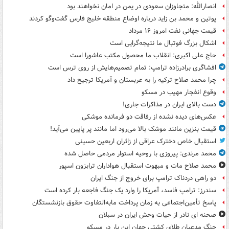
انصارالله: متجاوزان سعودی در یمن در امان نخواهند بود
پوتین و محمد بن زاید درباره اوضاع منطقه خلیج فارس گفت‌وگو کردند
قیمت جهانی نفت امروز ۱۶ مرداد
اشکال بزرگ فوتبال ما نتیجه‌گرایی است
حاج علی اکبری: انقلاب ما محصول مکتب عاشورا است
افشاگری برادرزاده ترامپ: تمام تصمیم‌هایش از روی ترس است
چرا محمد صلاح ترکیه را به عربستان و آمریکا ترجیح داد
وقوع انفجار مهیب در مسکو
دست بالای ایران در مذاکرات جاری!
عکس‌های دیده نشده از رفاقت دو فرمانده‌ موشکی
قیمت بنزین مانند موشک بالا می‌رود اما مانند پر پایین می‌آید!
استقبال خاص دخترک عراقی از زائران اربعین حسینی
محمد مرندی: پیروزی با روحیه استوار مردمی حاصل شده
محمد صلاح مات و مبهوت استقبال هواداران ترابزون اسپور
دو راهی دردناک ترامپ برای خروج از جنگ ایران
سندرز: ترامپ فاسد، آمریکا را وارد یک جنگ فاجعه بار کرده است
پاسخ تأمین‌اجتماعی به زمان پرداخت مابه‌التفاوت حقوق بازنشستگان
صحنه ای نادر از حیات وحش ایران در سبلان
جنگ مدعیان طلای کشتی جهان این بار در مسکو