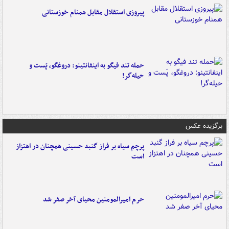
پیروزی استقلال مقابل همنام خوزستانی
حمله تند فیگو به اینفانتینو: دروغگو، پَست‌ و
حیله‌گر!
برگزیده عکس
پرچم سیاه بر فراز گنبد حسینی همچنان در اهتزاز
است
حرم امیرالمومنین محیای آخر صفر شد