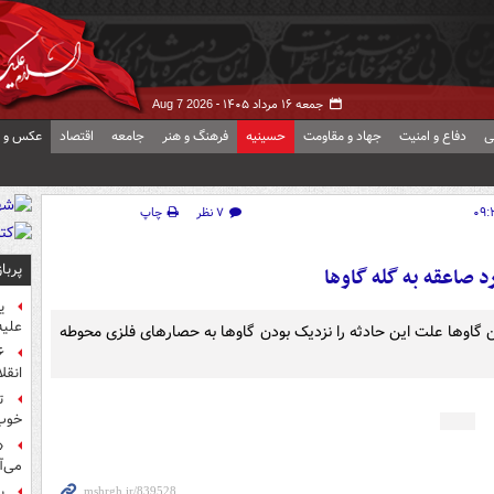
جمعه ۱۶ مرداد ۱۴۰۵ -
Aug 7 2026
ی
دفاع و امنیت
جهاد و مقاومت
حسینیه
فرهنگ و هنر
جامعه
اقتصاد
عکس و ف
۷ نظر
چاپ
پربا
 صاعقه به گله گاوها
ی
علیه
ن گاوها علت این حادثه را نزدیک بودن گاوها به حصارهای فلزی محوطه
انقل
ت
خوب
«
می‌آ
پ