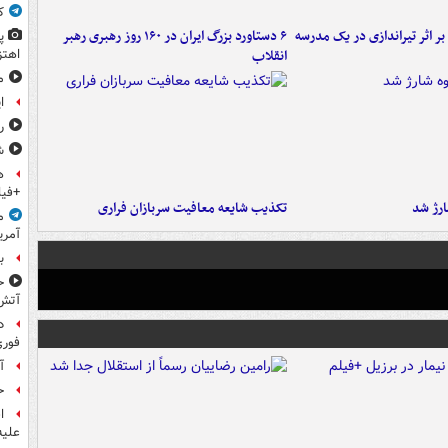
ک
 بر اثر تیراندازی در یک مدرسه
۶ دستاورد بزرگ ایران در ۱۶۰ روز رهبری رهبر
پ
انقلاب
اهتز
م
ا
ر
ش
ه
+فیل
تکذیب شایعه معافیت سربازان فراری
م
آمری
ب
ح
آتش
د
فوری
آ
ح
ا
علیه