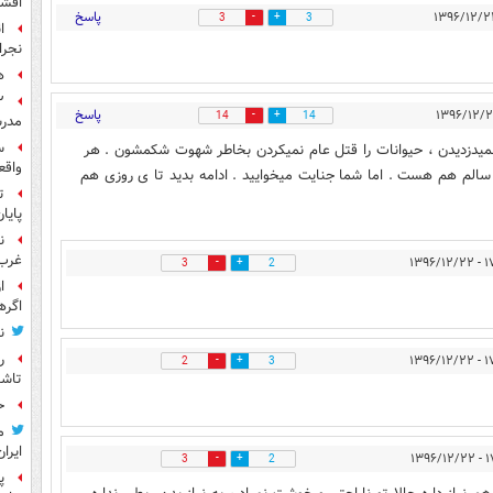
افشا
پاسخ
3
3
ا
نجرا
ه
پاسخ
14
14
مدرس
س
رو نمیدزدیدن ، حیوانات را قتل عام نمیکردن بخاطر شهوت شکمشون . هر
واقع
سالم هم هست . اما شما جنایت میخوایید . ادامه بدید تا ی روزی هم
ت
پایا
ن
غرب 
۱۷:۲۸
3
2
ا
اگره
ن
ر
۱۷:۲۸
2
3
تاش
ح
م
ایران
۱۷:۳
3
2
پ