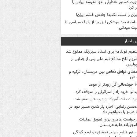
ویت دستور تعطیلی تنها مدرسه ایرانی را
 کرد
یران را تست نکنید! جاده‌ی خشم ایران!
امانه ضد موشکی لیزری؛ از بلوف سیاسی تا
یت میدانی
ن اخبار
نظیم قولنامه برای اسناد سبزرنگ ممنوع شد
روع تلخ مدافع تیم ملی پس از جدایی از
پولیس
مضای توافق دفاعی بین عربستان، ترکیه و
تان
ی گل زودتر از موعد
یتالیا خرید رادار اسرائیلی را متوقف کرد
اردات نفت آمریکا از عربستان صفر شد
حسن رضایی: اجازه باز شدن مسیر دوم در
 هرمز را نخواهیم داد
رخواست عامری برای تعویق عملیات
ام‌جویانه علیه عربستان
ستور ترامپ برای تحقیق درباره چگونگی