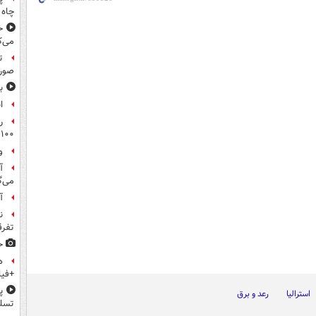
چاه 
خ
می‌ک
ت
صورت
ب
ا
ر
۱۰۰میلیون تومان!
و
آ
می‌گ
آ
ن
تفرق
ح
ه
+فیل
پ
استرالیا
رعد و برق
تسلی