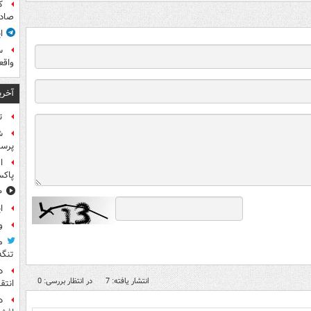
ک
صادر
ا
س
واقع
آخری
ت
ش
پرس
ا
پاکس
۱۰ خوشحال
ا
و
م
تنگه
د
انتشار یافته: 7
در انتظار بررسی: 0
انتق
د