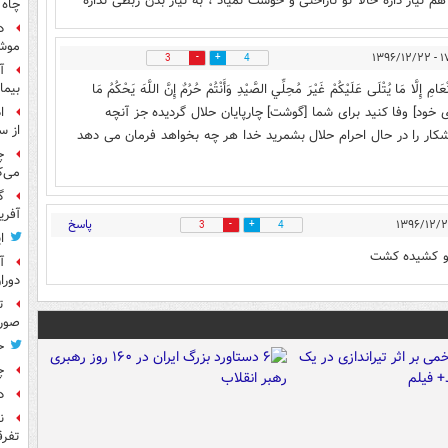
 نیاز داره حالا تو ناراحتی و خوشت نمیاد ، به نیاز بدن ربطی نداره
چاه 
د
موش
۱۷:۳۵
3
4
آ
َنْعَامِ إِلَّا مَا يُتْلَى عَلَيْكُمْ غَيْرَ مُحِلِّي الصَّيْدِ وَأَنْتُمْ حُرُمٌ إِنَّ اللَّهَ يَحْكُمُ مَا
بیما
ردادها[ى خود] وفا كنيد براى شما [گوشت] چارپايان حلال گرديده جز آنچه
ا
از س
كار را در حال احرام حلال بشمريد خدا هر چه بخواهد فرمان مى‏ دهد
چ
می‌ک
گ
آفری
پاسخ
3
4
ا
رو کشیده کشت
آ
دورا
ت
صورت
ح
چ
د
ن
تفرق