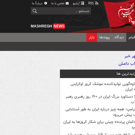
RSS
آرشیو
تماس با ما
دربارهٔ ما
MASHREGH
NEWS
یلم
دیدگاه
پیوندها
بازار
زدیدترین ها
اوه‌گویی تولیدکننده موشک کروز اوکراینی
 ایران
۶ دستاورد بزرگ ایران در ۱۶۰ روز رهبری رهبر
اب
رامپ: همه چیز درباره ایران به طور استثنایی
 پیش می‌رود
کمانِ پرنده» چینی برای شکار کروزها به ایران
ید
در شاهرودی پس از قتل پسرش، جسد را در