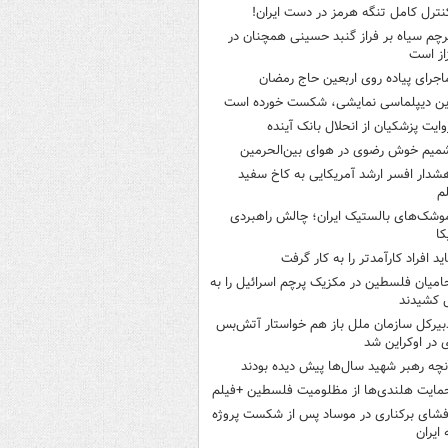
نترل کامل تنگه هرمز در دست ایران!
رچم سیاه بر فراز گنبد حسینی همچنان در
از است
اجرای پیاده روی اربعین حاج رمضان
ین دیپلماسی نمایشی، شکست خورده است
وایت پزشکیان از انحلال بانک آینده
میم خوش رضوی در هوای بین‌الحرمین
شدار افسر ارشد آمریکایی به کاخ سفید
م
وشک‌های بالستیک ایران؛ چالش راهبردی
کا
اید افراد کارآمدتر را به کار گرفت
امیان فلسطین در مکزیک پرچم اسرائیل را به
 کشیدند
بیرکل سازمان ملل باز هم خواستار آتش‌بس
 در اوکراین شد
نچه رهبر شهید سال‌ها پیش دیده بودند
مایت هلندی‌ها از مظلومیت فلسطین +فیلم
فشای برکناری در موساد پس از شکست پروژه
 ایران