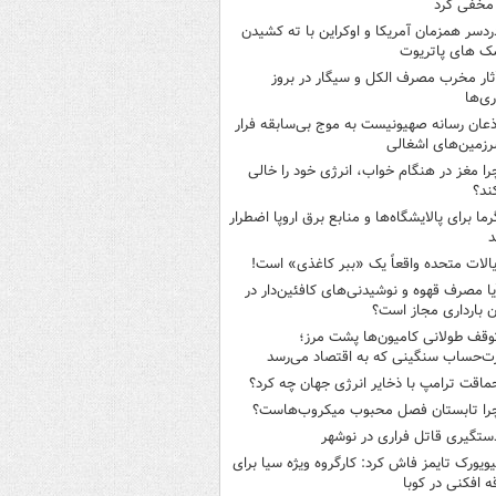
مخفی کرد
ردسر همزمان آمریکا و اوکراین با ته کشیدن
ک های پاتریوت
ثار مخرب مصرف الکل و سیگار در بروز
ری‌ها
ذعان رسانه صهیونیست به موج بی‌سابقه فرار
رزمین‌های اشغالی
را مغز در هنگام خواب، انرژی خود را خالی
ند؟
رما برای پالایشگاه‌ها و منابع برق اروپا اضطرار
د
یالات متحده واقعاً یک «ببر کاغذی» است!
یا مصرف قهوه و نوشیدنی‌های کافئین‌دار در
ن بارداری مجاز است؟
وقف طولانی کامیون‌ها پشت مرز؛
‌حساب سنگینی که به اقتصاد می‌رسد
ماقت ترامپ با ذخایر انرژی جهان چه کرد؟
را تابستان فصل محبوب میکروب‌هاست؟
ستگیری قاتل فراری در نوشهر
یویورک تایمز فاش کرد: کارگروه ویژه سیا برای
ه افکنی در کوبا