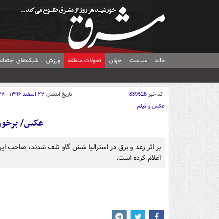
خانه
سیاست
جهان
تحولات منطقه
ورزش
شبکه‌های اجتماع
کد خبر
839528
تاریخ انتشار:
۲۲ اسفند ۱۳۹۶ - ۰۹:۲۸
عکس و فیلم
عکس/ برخورد
بر اثر رعد و برق در استرالیا شش گاو تلف شدند، صاحب ای
اعلام کرده‌ است.