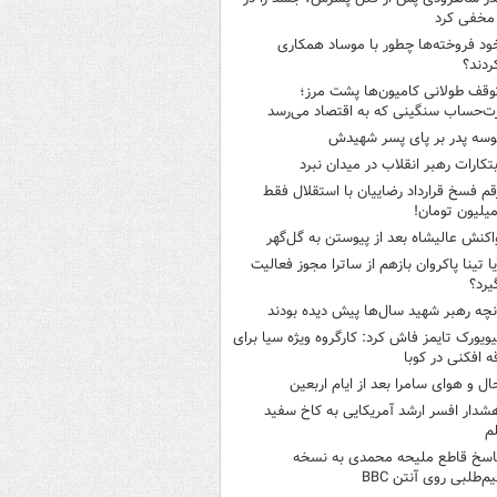
مخفی کرد
ود فروخته‌ها چطور با موساد همکاری
ردند؟
وقف طولانی کامیون‌ها پشت مرز؛
‌حساب سنگینی که به اقتصاد می‌رسد
وسه‌ پدر بر پای پسر شهیدش
بتکارات رهبر انقلاب در میدان نبرد
قم فسخ قرارداد رضاییان با استقلال فقط
اکنش عالیشاه بعد از پیوستن به گل‌گهر
یا تینا پاکروان بازهم از ساترا مجوز فعالیت
یرد؟
نچه رهبر شهید سال‌ها پیش دیده بودند
یویورک تایمز فاش کرد: کارگروه ویژه سیا برای
ه افکنی در کوبا
ال و هوای سامرا بعد از ایام اربعین
شدار افسر ارشد آمریکایی به کاخ سفید
م
اسخ قاطع ملیحه محمدی به نسخه
م‌طلبی روی آنتن BBC