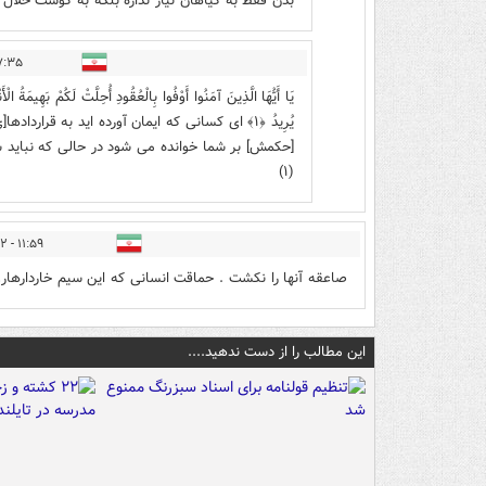
بدن فقط به گیاهان نیاز نداره بلکه به گوشت حلال هم
 - ۱۳۹۶/۱۲/۲۲
يَا أَيُّهَا الَّذِينَ آمَنُوا أَوْفُوا بِالْعُقُودِ أُحِلَّتْ لَكُمْ بَهِيمَةُ الْأ
يُرِيدُ ﴿۱﴾ اى كسانى كه ايمان آورده‏ ايد به قرا
[حكمش] بر شما خوانده مى ‏شود در حالى كه نبايد ش
(۱)
۱۱:۵۹ - ۱۳۹۶/۱۲/۲۲
صاعقه آنها را نکشت . حماقت انسانی که این سیم خاردارها
این مطالب را از دست ندهید....