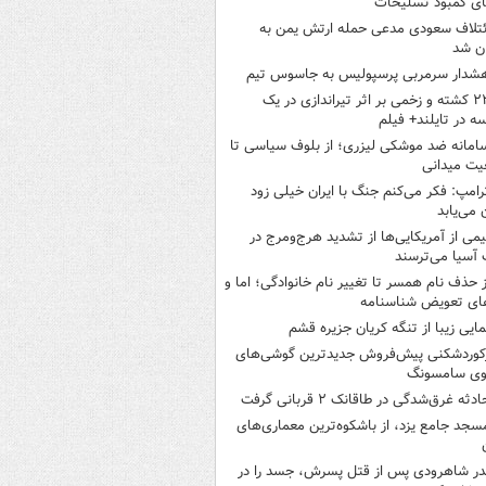
ی کمبود تسلیحات
ئتلاف سعودی مدعی حمله ارتش یمن به
ن شد
شدار سرمربی پرسپولیس به جاسوس تیم
۲۲ کشته و زخمی بر اثر تیراندازی در یک
ه در تایلند+ فیلم
امانه ضد موشکی لیزری؛ از بلوف سیاسی تا
یت میدانی
رامپ: فکر می‌کنم جنگ با ایران خیلی زود
ن می‌یابد
یمی از آمریکایی‌ها از تشدید هرج‌ومرج در
آسیا می‌ترسند
ز حذف نام همسر تا تغییر نام خانوادگی؛ اما و
ای تعویض شناسنامه
مایی زیبا از تنگه کریان جزیره قشم
کوردشکنی پیش‌فروش جدیدترین گوشی‌های
وی سامسونگ
ادثه غرق‌شدگی در طاقانک ۲ قربانی گرفت
سجد جامع یزد، از باشکوه‌ترین معماری‌های
در شاهرودی پس از قتل پسرش، جسد را در