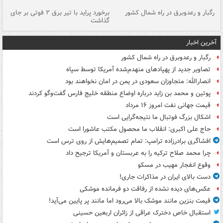
رگبار و رعدوبرق در راه شمال کشور
برخورد پراید با تیر برق ۲ فوتی بر جای
گذاشت
گر
آخرین اخبار
رگبار و رعدوبرق در راه شمال کشور
تصاویر جدید از پهپادهای منهدم‌شده آمریکا توسط سپاه
انصارالله: متجاوزان سعودی در یمن در امان نخواهند بود
پوتین و محمد بن زاید درباره اوضاع منطقه خلیج فارس گفت‌وگو کردند
قیمت جهانی نفت امروز ۱۶ مرداد
اشکال بزرگ فوتبال ما نتیجه‌گرایی است
حاج علی اکبری: انقلاب ما محصول مکتب عاشورا است
افشاگری برادرزاده ترامپ: تمام تصمیم‌هایش از روی ترس است
چرا محمد صلاح ترکیه را به عربستان و آمریکا ترجیح داد
وقوع انفجار مهیب در مسکو
دست بالای ایران در مذاکرات جاری!
عکس‌های دیده نشده از رفاقت دو فرمانده‌ موشکی
قیمت بنزین مانند موشک بالا می‌رود اما مانند پر پایین می‌آید!
استقبال خاص دخترک عراقی از زائران اربعین حسینی