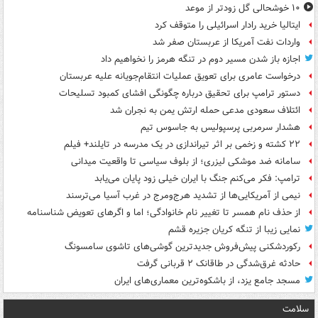
۱۰ خوشحالی گل زودتر از موعد
ایتالیا خرید رادار اسرائیلی را متوقف کرد
واردات نفت آمریکا از عربستان صفر شد
اجازه باز شدن مسیر دوم در تنگه هرمز را نخواهیم داد
درخواست عامری برای تعویق عملیات انتقام‌جویانه علیه عربستان
دستور ترامپ برای تحقیق درباره چگونگی افشای کمبود تسلیحات
ائتلاف سعودی مدعی حمله ارتش یمن به نجران شد
هشدار سرمربی پرسپولیس به جاسوس تیم
۲۲ کشته و زخمی بر اثر تیراندازی در یک مدرسه در تایلند+ فیلم
سامانه ضد موشکی لیزری؛ از بلوف سیاسی تا واقعیت میدانی
ترامپ: فکر می‌کنم جنگ با ایران خیلی زود پایان می‌یابد
نیمی از آمریکایی‌ها از تشدید هرج‌ومرج در غرب آسیا می‌ترسند
از حذف نام همسر تا تغییر نام خانوادگی؛ اما و اگرهای تعویض شناسنامه
نمایی زیبا از تنگه کریان جزیره قشم
رکوردشکنی پیش‌فروش جدیدترین گوشی‌های تاشوی سامسونگ
حادثه غرق‌شدگی در طاقانک ۲ قربانی گرفت
مسجد جامع یزد، از باشکوه‌ترین معماری‌های ایران
سلامت