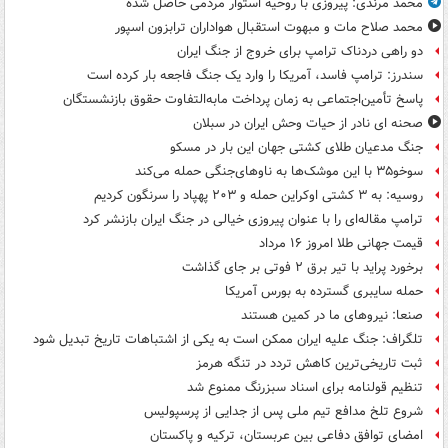
محمد مرندی: پیروزی با روحیه استوار مردمی حاصل شده
محمد صلاح مات و مبهوت استقبال هواداران ترابزون اسپور
دو راهی دردناک ترامپ برای خروج از جنگ ایران
سندرز: ترامپ فاسد، آمریکا را وارد یک جنگ فاجعه بار کرده است
پاسخ تأمین‌اجتماعی به زمان پرداخت مابه‌التفاوت حقوق بازنشستگان
صحنه ای نادر از حیات وحش ایران در سبلان
جنگ مدعیان طلای کشتی جهان این بار در مسکو
سوخو۳۵ با این موشک‌ها به ناوهای‌جنگی حمله می‌کند
روسیه: به ۳ کشتی اوکراین حمله و ۲۰۳ پهپاد را سرنگون کردیم
ترامپ مقاله‌ای را با عنوان پیروزی خیالی در جنگ ایران بازنشر کرد
قیمت جهانی طلا امروز ۱۶ مرداد
برخورد پراید با تیر برق ۲ فوتی بر جای گذاشت
حمله سایبری گسترده به بورس آمریکا
صنعا: نیروهای ما در کمین‌ هستند
تلگراف: جنگ علیه ایران ممکن است به یکی از اشتباهات تاریخ تبدیل شود
ثبت تاریخی‌ترین کاهش تردد در تنگه هرمز
تنظیم قولنامه برای اسناد سبزرنگ ممنوع شد
شروع تلخ مدافع تیم ملی پس از جدایی از پرسپولیس
امضای توافق دفاعی بین عربستان، ترکیه و پاکستان