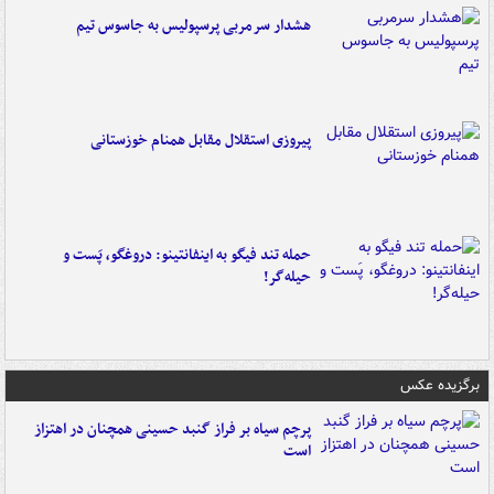
هشدار سرمربی پرسپولیس به جاسوس تیم
پیروزی استقلال مقابل همنام خوزستانی
حمله تند فیگو به اینفانتینو: دروغگو، پَست‌ و
حیله‌گر!
برگزیده عکس
پرچم سیاه بر فراز گنبد حسینی همچنان در اهتزاز
است