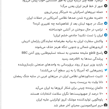
ترامپ: همه چیز درباره ایران به طور استثنایی خوب پیش می‌رود
عبور از خط قرمز ایران یعنی مرگ!
حمله نیروهای اسرائیلی به خبرنگار پرس‌تی‌وی
«ضربه مغزی» شدن صدها نظامی آمریکایی در حملات ایران
جنگ در جبهه لبنان بعد از تفاهم‌نامه چه تغییری کرده؟
ترامپ در حال سوختن در آتشی خودساخته
ایران را تست نکنید! جاده‌ی خشم ایران!
واکنش سفارت ایران به بیانیه مغرضانه نمایندگان پارلمان اتریش
کریدورهای شمالی و جنوبی تنگه هرمز حذف می‌شوند
پاسخ قاطع ملیحه محمدی به نسخه تسلیم‌طلبی روی آنتن BBC
پرشدگی سدها به ۵۸درصد رسید
بازدید وزیر نیرو از روند برق‌رسانی به واحدهای صنعتی بازسازی‌شده
زنجیرهایی که آمریکا را به زیر سطح آب می‌کشند!
تثبیت دستاوردهای نظامی ایران در مرزهای غربی در سایه جنگ رمضان
دانا وایت به بن‌بست رسید
«کمانِ پرنده» چینی برای شکار کروزها به ایران می‌آید
۷۰ درصد از صهیونیست‌ها نگران سلامت انتخابات هستند
یاوه‌گویی تولیدکننده موشک کروز اوکراینی علیه ایران
حرم امیرالمومنین محیای آخر صفر شد