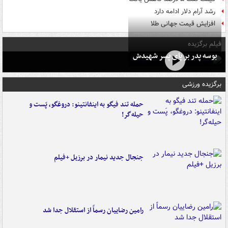
رشد آرام دلار ادامه دارد
افزایش قیمت جهانی طلا
فیلم برگزیده
بوسه‌ پدر بر پای پسر شهیدش
برگزیده ورزشی
حمله تند فیگو به اینفانتینو: دروغگو، پَست‌ و
حیله‌گر!
جنجال جدید نیمار در برزیل +فیلم
رامین رضاییان رسماً از استقلال جدا شد