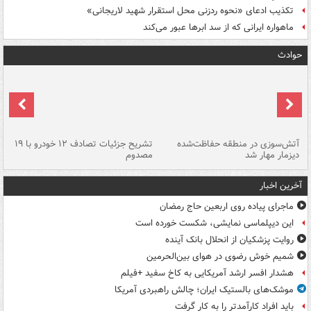
تکذیب ادعای «نحوه ردزنی محل استقرار شهید لاریجانی»
ماهواره ایرانی که از سد ابرها عبور می‌کند
حوادث
تصادف مرگبار در محور اهواز–شوش ۲
آتش‌سوزی در منطقه حفاظت‌شده
تشریح جزئیات تصادف ۱۲ خودرو با ۱۹
پا
دیزمار مهار شد
مصدوم
آخرین اخبار
ماجرای پیاده روی اربعین حاج رمضان
این دیپلماسی نمایشی، شکست خورده است
روایت پزشکیان از انحلال بانک آینده
شمیم خوش رضوی در هوای بین‌الحرمین
هشدار افسر ارشد آمریکایی به کاخ سفید +فیلم
موشک‌های بالستیک ایران؛ چالش راهبردی آمریکا
باید افراد کارآمدتر را به کار گرفت