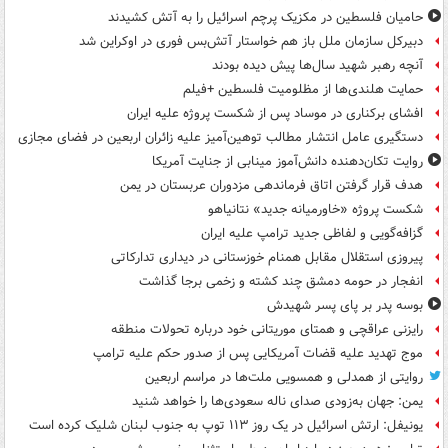
حامیان فلسطین در مکزیک پرچم اسرائیل را به آتش کشیدند
دبیرکل سازمان ملل باز هم خواستار آتش‌بس فوری در اوکراین شد
آنچه رهبر شهید سال‌ها پیش دیده بودند
حمایت هلندی‌ها از مظلومیت فلسطین +فیلم
افشای برکناری در موساد پس از شکست پروژه علیه ایران
دستگیری عامل انتشار مطالب توهین‌آمیز علیه زائران اربعین در فضای مجازی
روایت تکان‌دهنده دانش‌آموز مینابی از جنایت آمریکا
هدف قرار گرفتن اتاق‌ فرماندهی مزدوران عربستان در یمن
شکست پروژه «خاورمیانه جدید» نتانیاهو
گزافه‌گویی و لفاظی جدید ترامپ علیه ایران
پیروزی استقلال مقابل همنام خوزستانی در دیداری تدارکاتی
انفجار در حومه دمشق چند کشته و زخمی برجا گذاشت
بوسه‌ پدر بر پای پسر شهیدش
رایزنی عراقچی و همتای موریتانی خود درباره تحولات منطقه
موج تهدید علیه قضات آمریکایی پس از صدور حکم علیه ترامپ
روایتی از همدلی و همسویی ملت‌ها در مراسم اربعین
یمن: جهان به‌زودی صدای ناله سعودی‌ها را خواهد شنید
یونیفل: ارتش اسرائیل در یک روز ۱۱۳ توپ به جنوب لبنان شلیک کرده است