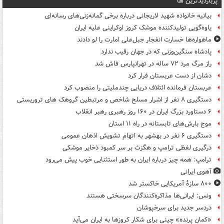
پربازدیدترین ها
بیانیه خانواده شهید لاریجانی درباره برخی گمانه‌زنی‌های رسانه‌ای
یاوه‌گویی تولیدکننده موشک کروز اوکراینی علیه ایران
ماهواره‌ها خسارت انفجار جبل‌علی امارت را لو دادند
پادشاه سنگین‌وزنی که در جهان رقیب ندارد
راز مرگ مرد ۷۲ ساله در تهرانپارس فاش شد
دشان از دست عربستان فرار کرد
عربستان فرمانده ائتلاف دریایی چندملیتی را منصوب کرد
دستگیری ۸ نفر از اشرار مسلح شاخص و مرتبطین گروهک های تروریستی
۶ دستاورد بزرگ ایران در ۱۶۰ روز رهبری رهبر انقلاب
موج بارش‌های تابستانه در راه ۱۱ استان
دستگیری ۶ نفر در بهشهر به اتهام تشویش اذهان عمومی
درگیری لفظی ترامپ و هگزث بر سر کمبود ذخایر موشکی
ترامپ: همه چیز درباره ایران به طور استثنایی خوب پیش می‌رود
آهوی ایرانی
۸۰۰ سازۀ آمریکایی خاکستر شد
ونس: ایرانی‌ها مذاکره‌کنندگان سرسختی هستند
دردسر جدید برای سرخپوشان
«کمانِ پرنده» چینی برای شکار کروزها به ایران می‌آید