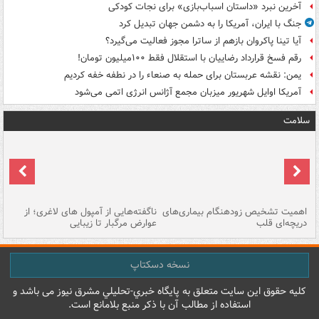
آخرین نبرد «داستان اسباب‌بازی» برای نجات کودکی
جنگ با ایران، آمریکا را به دشمن جهان تبدیل کرد
آیا تینا پاکروان بازهم از ساترا مجوز فعالیت می‌گیرد؟
رقم فسخ قرارداد رضاییان با استقلال فقط ۱۰۰میلیون تومان!
یمن: نقشه عربستان برای حمله به صنعاء را در نطفه خفه کردیم
آمریکا اوایل شهریور میزبان مجمع آژانس انرژی اتمی می‌شود
سلامت
اهمیت تشخیص زودهنگام بیماری‌های
ناگفته‌هایی از آمپول های لاغری؛ از
دریچه‌ای قلب
عوارض مرگبار تا زیبایی
تا
نسخه دسکتاپ
کليه حقوق اين سايت متعلق به پایگاه خبري-تحليلي مشرق نيوز می باشد و
استفاده از مطالب آن با ذکر منبع بلامانع است.