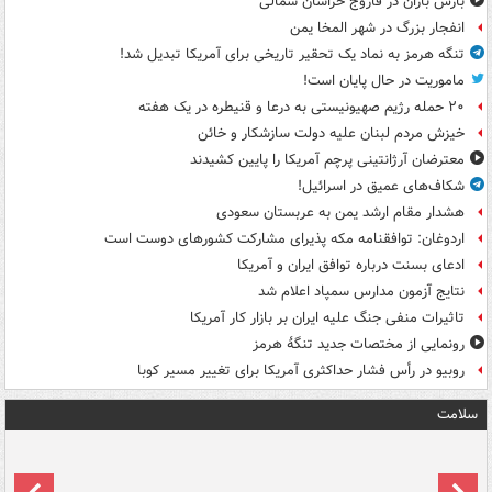
بارش باران در فاروج خراسان شمالی
انفجار بزرگ در شهر المخا یمن
تنگه هرمز به نماد یک تحقیر تاریخی برای آمریکا تبدیل شد!
ماموریت در حال پایان است!
۲۰ حمله رژیم صهیونیستی به درعا و قنیطره در یک هفته
خیزش مردم لبنان علیه دولت سازشکار و خائن
معترضان آرژانتینی پرچم آمریکا را پایین کشیدند
شکاف‌های عمیق در اسرائیل!
هشدار مقام ارشد یمن به عربستان سعودی
اردوغان: توافقنامه مکه پذیرای مشارکت کشورهای دوست است
ادعای بسنت درباره توافق ایران و آمریکا
نتایج آزمون مدارس سمپاد اعلام شد
تاثیرات منفی جنگ علیه ایران بر بازار کار آمریکا
رونمایی از مختصات جدید تنگۀ هرمز
روبیو در رأس فشار حداکثری آمریکا برای تغییر مسیر کوبا
سلامت