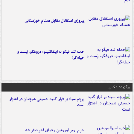
پیروزی استقلال مقابل همنام خوزستانی
حمله تند فیگو به اینفانتینو: دروغگو، پَست‌ و
حیله‌گر!
برگزیده عکس
پرچم سیاه بر فراز گنبد حسینی همچنان در اهتزاز
است
حرم امیرالمومنین محیای آخر صفر شد