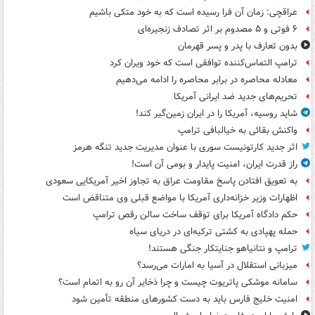
عراقچی: زمان آن فرا رسیده است که به خود متکی باشیم
۶ فوتی و ۵ مصدوم بر اثر تصادف زنجیره‌ای
بدون تعارف با پدر و پسر قهرمان
ترامپ التماس‌کننده توافقی است که خود ویران کرد
معادله محاصره در برابر محاصره را ادامه می‌دهیم
تحریم‌های جدید ضد ایرانی آمریکا
شاید روسیه، آمریکا را در ایران زمین‌گیر کند!
واکنش بقائی به خیالبافی ترامپ
اثر جدید کارتونیست سوری با عنوان مدیریت جدید تنگه هرمز
راز قدرت ایران، امنیت پایدار و بومی آن است!
به تعویق افتادن پاسخ مقاومت عراق به تجاوز اخیر آمریکایی سعودی
اظهارات وزیر خزانه‌داری آمریکا با مواضع قبلی وی متناقض است
حکم دادگاه آمریکا برای توقف ساخت سالن رقص ترامپ
حمله پهپادی به کشتی ترکیه‌ای در دریای سیاه
ترامپ و نتانیاهو جنایتکار جنگی هستند!
میزبانی استقلال در آسیا به امارات می‌رسد؟
سامانه موشکی پاتریوت چیست و چرا ذخایر آن رو به اتمام است؟
امنیت خلیج فارس باید به دست کشورهای منطقه تأمین شود