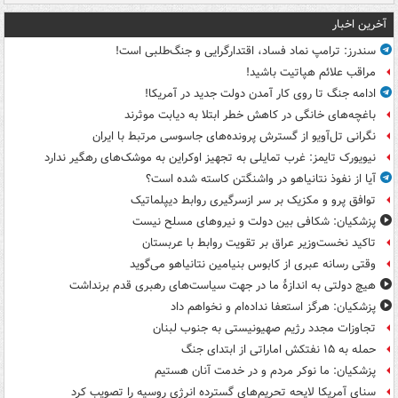
آخرین اخبار
سندرز: ترامپ نماد فساد، اقتدارگرایی و جنگ‌طلبی است!
مراقب علائم هپاتیت باشید!
ادامه جنگ تا روی کار آمدن دولت جدید در آمریکا!
باغچه‌های خانگی در کاهش خطر ابتلا به دیابت موثرند
نگرانی تل‌آویو از گسترش پرونده‌های جاسوسی مرتبط با ایران
نیویورک تایمز: غرب تمایلی به تجهیز اوکراین به موشک‌های رهگیر ندارد
آیا از نفوذ نتانیاهو در واشنگتن کاسته شده است؟
توافق پرو و مکزیک بر سر ازسرگیری روابط دیپلماتیک
پزشکیان: شکافی بین دولت و نیروهای مسلح نیست
تاکید نخست‌وزیر عراق بر تقویت روابط با عربستان
وقتی رسانه عبری از کابوس بنیامین نتانیاهو می‌گوید
هیچ دولتی به اندازۀ ما در جهت سیاست‌های رهبری قدم برنداشت
پزشکیان: هرگز استعفا نداده‌ام و نخواهم داد
تجاوزات مجدد رژیم صهیونیستی به جنوب لبنان
حمله به ۱۵ نفتکش‌ اماراتی از ابتدای جنگ
پزشکیان: ما نوکر مردم و در خدمت آنان هستیم
سنای آمریکا لایحه تحریم‌های گسترده انرژی روسیه را تصویب کرد