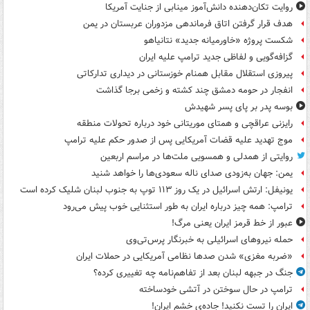
روایت تکان‌دهنده دانش‌آموز مینابی از جنایت آمریکا
هدف قرار گرفتن اتاق‌ فرماندهی مزدوران عربستان در یمن
شکست پروژه «خاورمیانه جدید» نتانیاهو
گزافه‌گویی و لفاظی جدید ترامپ علیه ایران
پیروزی استقلال مقابل همنام خوزستانی در دیداری تدارکاتی
انفجار در حومه دمشق چند کشته و زخمی برجا گذاشت
بوسه‌ پدر بر پای پسر شهیدش
رایزنی عراقچی و همتای موریتانی خود درباره تحولات منطقه
موج تهدید علیه قضات آمریکایی پس از صدور حکم علیه ترامپ
روایتی از همدلی و همسویی ملت‌ها در مراسم اربعین
یمن: جهان به‌زودی صدای ناله سعودی‌ها را خواهد شنید
یونیفل: ارتش اسرائیل در یک روز ۱۱۳ توپ به جنوب لبنان شلیک کرده است
ترامپ: همه چیز درباره ایران به طور استثنایی خوب پیش می‌رود
عبور از خط قرمز ایران یعنی مرگ!
حمله نیروهای اسرائیلی به خبرنگار پرس‌تی‌وی
«ضربه مغزی» شدن صدها نظامی آمریکایی در حملات ایران
جنگ در جبهه لبنان بعد از تفاهم‌نامه چه تغییری کرده؟
ترامپ در حال سوختن در آتشی خودساخته
ایران را تست نکنید! جاده‌ی خشم ایران!