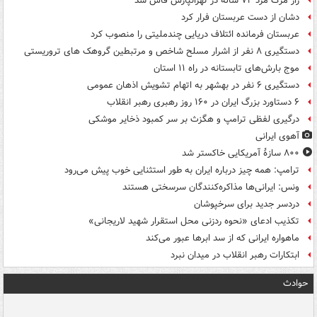
راز مرگ مرد ۷۲ ساله در تهرانپارس فاش شد
دشان از دست عربستان فرار کرد
عربستان فرمانده ائتلاف دریایی چندملیتی را منصوب کرد
دستگیری ۸ نفر از اشرار مسلح شاخص و مرتبطین گروهک های تروریستی
موج بارش‌های تابستانه در راه ۱۱ استان
دستگیری ۶ نفر در بهشهر به اتهام تشویش اذهان عمومی
۶ دستاورد بزرگ ایران در ۱۶۰ روز رهبری رهبر انقلاب
درگیری لفظی ترامپ و هگزث بر سر کمبود ذخایر موشکی
آهوی ایرانی
۸۰۰ سازۀ آمریکایی خاکستر شد
ترامپ: همه چیز درباره ایران به طور استثنایی خوب پیش می‌رود
ونس: ایرانی‌ها مذاکره‌کنندگان سرسختی هستند
دردسر جدید برای سرخپوشان
تکذیب ادعای «نحوه ردزنی محل استقرار شهید لاریجانی»
ماهواره ایرانی که از سد ابرها عبور می‌کند
ابتکارات رهبر انقلاب در میدان نبرد
حوادث