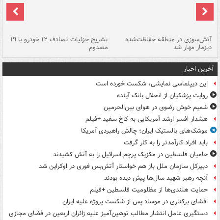
تصادف مرگبار در محور اهواز–شوش ۲
آتش‌سوزی در منطقه حفاظت‌شده
تشریح جزئیات تصادف ۱۲ خودرو با ۱۹
پا
دیزمار مهار شد
مصدوم
آخرین اخبار
این دیپلماسی نمایشی، شکست خورده است
روایت پزشکیان از انحلال بانک آینده
شمیم خوش رضوی در هوای بین‌الحرمین
هشدار افسر ارشد آمریکایی به کاخ سفید +فیلم
موشک‌های بالستیک ایران؛ چالش راهبردی آمریکا
باید افراد کارآمدتر را به کار گرفت
حامیان فلسطین در مکزیک پرچم اسرائیل را به آتش کشیدند
دبیرکل سازمان ملل باز هم خواستار آتش‌بس فوری در اوکراین شد
آنچه رهبر شهید سال‌ها پیش دیده بودند
حمایت هلندی‌ها از مظلومیت فلسطین +فیلم
افشای برکناری در موساد پس از شکست پروژه علیه ایران
دستگیری عامل انتشار مطالب توهین‌آمیز علیه زائران اربعین در فضای مجازی