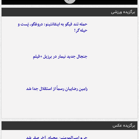
برگزیده ورزشی
حمله تند فیگو به اینفانتینو: دروغگو، پَست‌ و
حیله‌گر!
جنجال جدید نیمار در برزیل +فیلم
رامین رضاییان رسماً از استقلال جدا شد
برگزیده عکس
حرم امیرالمومنین محیای آخر صفر شد