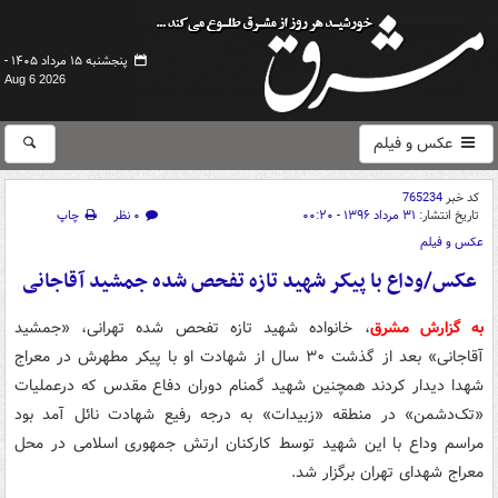
پنجشنبه ۱۵ مرداد ۱۴۰۵ -
Aug 6 2026
عکس و فیلم
کد خبر
765234
تاریخ انتشار:
۳۱ مرداد ۱۳۹۶ - ۰۰:۲۰
۰ نظر
چاپ
عکس و فیلم
عکس/وداع با پیکر شهید تازه تفحص شده جمشید آقاجانی
به گزارش مشرق
، خانواده شهید تازه تفحص شده تهرانی، «جمشید
آقاجانی» بعد از گذشت ۳۰ سال از شهادت او با پیکر مطهرش در معراج
شهدا دیدار کردند همچنین شهید گمنام دوران دفاع مقدس که درعملیات
«تک‌دشمن» در منطقه «زبیدات» به درجه رفیع شهادت نائل آمد بود
مراسم وداع با این شهید توسط کارکنان ارتش جمهوری اسلامی در محل
معراج شهدای تهران برگزار شد.