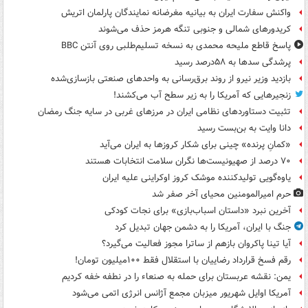
واکنش سفارت ایران به بیانیه مغرضانه نمایندگان پارلمان اتریش
کریدورهای شمالی و جنوبی تنگه هرمز حذف می‌شوند
پاسخ قاطع ملیحه محمدی به نسخه تسلیم‌طلبی روی آنتن BBC
پرشدگی سدها به ۵۸درصد رسید
بازدید وزیر نیرو از روند برق‌رسانی به واحدهای صنعتی بازسازی‌شده
زنجیرهایی که آمریکا را به زیر سطح آب می‌کشند!
تثبیت دستاوردهای نظامی ایران در مرزهای غربی در سایه جنگ رمضان
دانا وایت به بن‌بست رسید
«کمانِ پرنده» چینی برای شکار کروزها به ایران می‌آید
۷۰ درصد از صهیونیست‌ها نگران سلامت انتخابات هستند
یاوه‌گویی تولیدکننده موشک کروز اوکراینی علیه ایران
حرم امیرالمومنین محیای آخر صفر شد
آخرین نبرد «داستان اسباب‌بازی» برای نجات کودکی
جنگ با ایران، آمریکا را به دشمن جهان تبدیل کرد
آیا تینا پاکروان بازهم از ساترا مجوز فعالیت می‌گیرد؟
رقم فسخ قرارداد رضاییان با استقلال فقط ۱۰۰میلیون تومان!
یمن: نقشه عربستان برای حمله به صنعاء را در نطفه خفه کردیم
آمریکا اوایل شهریور میزبان مجمع آژانس انرژی اتمی می‌شود