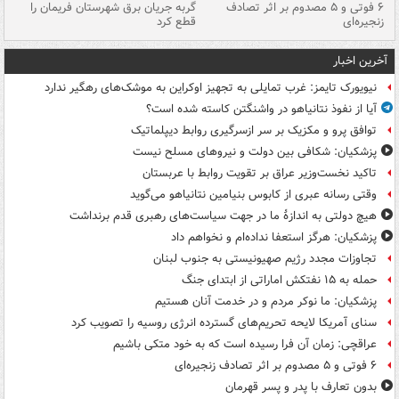
۶ فوتی و ۵ مصدوم بر اثر تصادف
گربه جریان برق شهرستان فریمان را
رگ
زنجیره‌ای
قطع کرد
آخرین اخبار
نیویورک تایمز: غرب تمایلی به تجهیز اوکراین به موشک‌های رهگیر ندارد
آیا از نفوذ نتانیاهو در واشنگتن کاسته شده است؟
توافق پرو و مکزیک بر سر ازسرگیری روابط دیپلماتیک
پزشکیان: شکافی بین دولت و نیروهای مسلح نیست
تاکید نخست‌وزیر عراق بر تقویت روابط با عربستان
وقتی رسانه عبری از کابوس بنیامین نتانیاهو می‌گوید
هیچ دولتی به اندازۀ ما در جهت سیاست‌های رهبری قدم برنداشت
پزشکیان: هرگز استعفا نداده‌ام و نخواهم داد
تجاوزات مجدد رژیم صهیونیستی به جنوب لبنان
حمله به ۱۵ نفتکش‌ اماراتی از ابتدای جنگ
پزشکیان: ما نوکر مردم و در خدمت آنان هستیم
سنای آمریکا لایحه تحریم‌های گسترده انرژی روسیه را تصویب کرد
عراقچی: زمان آن فرا رسیده است که به خود متکی باشیم
۶ فوتی و ۵ مصدوم بر اثر تصادف زنجیره‌ای
بدون تعارف با پدر و پسر قهرمان