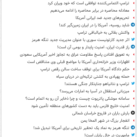
ترامپ التماس‌کننده توافقی است که خود ویران کرد
معادله محاصره در برابر محاصره را ادامه می‌دهیم
تحریم‌های جدید ضد ایرانی آمریکا
شاید روسیه، آمریکا را در ایران زمین‌گیر کند!
واکنش بقائی به خیالبافی ترامپ
اثر جدید کارتونیست سوری با عنوان مدیریت جدید تنگه هرمز
راز قدرت ایران، امنیت پایدار و بومی آن است!
به تعویق افتادن پاسخ مقاومت عراق به تجاوز اخیر آمریکایی سعودی
اظهارات وزیر خزانه‌داری آمریکا با مواضع قبلی وی متناقض است
حکم دادگاه آمریکا برای توقف ساخت سالن رقص ترامپ
حمله پهپادی به کشتی ترکیه‌ای در دریای سیاه
ترامپ و نتانیاهو جنایتکار جنگی هستند!
میزبانی استقلال در آسیا به امارات می‌رسد؟
سامانه موشکی پاتریوت چیست و چرا ذخایر آن رو به اتمام است؟
امنیت خلیج فارس باید به دست کشورهای منطقه تأمین شود
بارش باران در فاروج خراسان شمالی
انفجار بزرگ در شهر المخا یمن
تنگه هرمز به نماد یک تحقیر تاریخی برای آمریکا تبدیل شد!
ماموریت در حال پایان است!