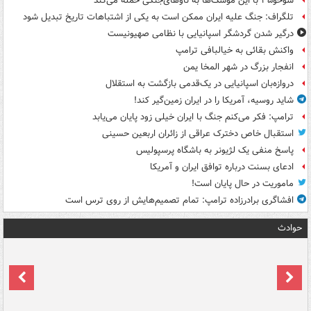
سوخو۳۵ با این موشک‌ها به ناوهای‌جنگی حمله می‌کند
تلگراف: جنگ علیه ایران ممکن است به یکی از اشتباهات تاریخ تبدیل شود
درگیر شدن گردشگر اسپانیایی با نظامی صهیونیست
واکنش بقائی به خیالبافی ترامپ
انفجار بزرگ در شهر المخا یمن
دروازه‌بان اسپانیایی در یک‌قدمی بازگشت به استقلال
شاید روسیه، آمریکا را در ایران زمین‌گیر کند!
ترامپ: فکر می‌کنم جنگ با ایران خیلی زود پایان می‌یابد
استقبال خاص دخترک عراقی از زائران اربعین حسینی
پاسخ منفی یک لژیونر به باشگاه پرسپولیس
ادعای بسنت درباره توافق ایران و آمریکا
ماموریت در حال پایان است!
افشاگری برادرزاده ترامپ: تمام تصمیم‌هایش از روی ترس است
حوادث