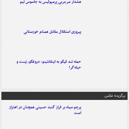
هشدار سرمربی پرسپولیس به جاسوس تیم
پیروزی استقلال مقابل همنام خوزستانی
حمله تند فیگو به اینفانتینو: دروغگو، پَست‌ و
حیله‌گر!
برگزیده عکس
پرچم سیاه بر فراز گنبد حسینی همچنان در اهتزاز
است