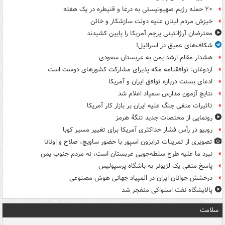
۲۰ حمله رژیم صهیونیستی به درعا و قنیطره در یک هفته
خیزش مردم لبنان علیه دولت سازشکار و خائن
معترضان آرژانتینی پرچم آمریکا را پایین کشیدند
شکاف‌های عمیق در اسرائیل!
هشدار مقام ارشد یمن به عربستان سعودی
اردوغان: توافقنامه مکه پذیرای مشارکت کشورهای دوست است
ادعای بسنت درباره توافق ایران و آمریکا
نتایج آزمون مدارس سمپاد اعلام شد
تاثیرات منفی جنگ علیه ایران بر بازار کار آمریکا
رونمایی از مختصات جدید تنگۀ هرمز
روبیو در رأس فشار حداکثری آمریکا برای تغییر مسیر کوبا
تصویری از تمرینات ترابزون اسپور با حضور ساویچ، صلاح و اونانا
نبرد ما علیه طرح سلطه‌جویی عربستان است، نه مردم جنوب یمن
پاسخ منفی یک لژیونر به باشگاه پرسپولیس
درخشش جوانان ایران در المپیاد جهانی هوش مصنوعی
پالایشگاه نفت اسلواکی منفجر شد
سلامت