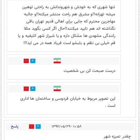
تنها شهری که به خودش و شهروندانش به راحتی توهین
میشه تهرانه!!و مشرق هم راحت منتشر میکنه!!و جالبه
مهاجرین محترم که جایی برای اهالی قدیم تهران باقی
نگذاشته اند هم تایید میکنند!!حال اگر کسی بگوید مثلا
رانندگی مشهدی ها مشکل داره و یا شیراز شهر کثیفیه و یا
قم خیلی بی نظم و بلبشو است فریاد همه در می اید!!!
23
7
درست صبحت کن بی شخصیت
1
4
این تصویر مربوط به خیابان فردوسی و ساختمان ها اداری
است .
پاسخ
۱۰:۵۸ - ۱۳۹۶/۰۵/۲۹
0
46
چقدر تمیزه شهر