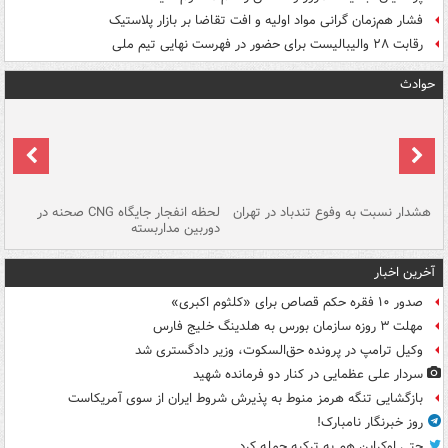
فشار هم‌زمان گرانی مواد اولیه و افت تقاضا بر بازار پلاستیک
رقابت ۲۸ والیبالیست برای حضور در فهرست نهایی تیم ملی
حوادث
ای
هشدار نسبت به وفوع تندباد در تهران
لحظه انفجار جایگاه CNG صحنه در
دس
دوربین مداربسته
ات
آخرین اخبار
صدور ۱۰ فقره حکم قصاص برای «کلثوم اکبری»
مهلت ۳ روزه سازمان بورس به هلدینگ خلیج فارس
وکیل ترامپ در پرونده حق‌السکوت، وزیر دادگستری شد
سردار علی عظمایی در کنار دو فرمانده شهید
بازگشایی تنگه هرمز منوط به پذیرش شروط ایران از سوی آمریکاست
روز خبرنگار نامبارک!
حتی اوکراین هم به ترکیه حمله کرد