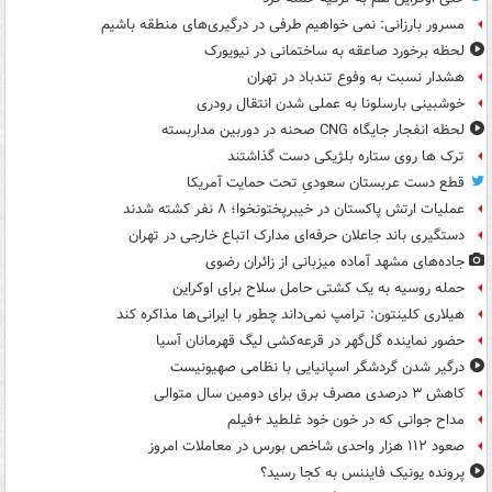
مسرور بارزانی: نمی خواهیم طرفی در درگیری‌های منطقه باشیم
لحظه برخورد صاعقه به ساختمانی در نیویورک
هشدار نسبت به وفوع تندباد در تهران
خوشبینی بارسلونا به عملی شدن انتقال رودری
لحظه انفجار جایگاه CNG صحنه در دوربین مداربسته
ترک ها روی ستاره بلژیکی دست گذاشتند
قطع دست عربستان سعودیِ تحت حمایت آمریکا
عملیات ارتش پاکستان در خیبرپختونخوا؛ ۸ نفر کشته شدند
دستگیری باند جاعلان حرفه‌ای مدارک اتباع خارجی در تهران
جاده‌های مشهد آماده میزبانی از زائران رضوی
حمله روسیه به یک کشتی حامل سلاح برای اوکراین
هیلاری کلینتون: ترامپ نمی‌داند چطور با ایرانی‌ها مذاکره کند
حضور نماینده گل‌گهر در قرعه‌کشی لیگ قهرمانان آسیا
درگیر شدن گردشگر اسپانیایی با نظامی صهیونیست
کاهش ۳ درصدی مصرف برق برای دومین سال متوالی
مداح جوانی که در خون خود غلطید +فیلم
صعود ۱۱۲ هزار واحدی شاخص بورس در معاملات امروز
پرونده یونیک فایننس به کجا رسید؟