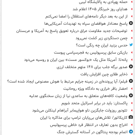
حمله پهپادی به پالایشگاه لیبی
هدایای روز خبرنگار ۱۴۰۵ اعلام شد
از این به بعد دیگر نامه‌های استقلال را امضا نمی‌کنم
پاسخ معنادار هوافضای سپاه به تهدیدات آمریکایی‌ها
توضیحات جدید مقاومت عراق درباره تعویق پاسخ به آمریکا و عربستان
چمن دستگردی زیر کشت نمی‌رود
حدس بزنید ایران چه رنگی است؟
بازیکن سابق پرسپولیس به فجرسپاسی پیوست
پانه‌تا: آمریکا مثل یک «بوکسور مست» بین ایران و روسیه می‌دود
صدور برگه جلب برای ۱۴۸ متهم متخلف ارزی
ذخایر طلای چین افزایش یافت
فیلم/ آیا پرونده‌ای در زمینه جرایم مرتبط با هوش مصنوعی ایجاد شده است؟
احضار باقر خرازی به دادگاه ویژه روحانیت
وضعیت کافه‌های متعلق به ساعدی نیا از زبان سخنگوی عدلیه
پاکستان: باید در برابر اسرائیل متحد شویم
تئودور روزولت جایگزین ناو هواپیمابر آبراهام لینکلن می‌شود
کاریکاتور/ تلاش‌های بی‌پایان ترامپ برای مذاکره با ایران
اخراج بدون تعارف در انتظار فرد خاطی پرسپولیس
اتمام بودجه پنتاگون در آستانه گسترش جنگ