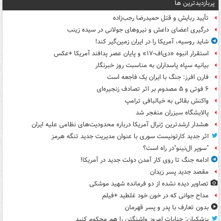
پربازدیدترین ها
تأیید ربایش و قتل حمیدرضا رجب‌زاده
درگیری اعضای داعش و نیروهای جولانی در سیده زینب
شاید روسیه، آمریکا را در ایران زمین‌گیر کند!
استقرار انبوه «دی‌اف‑۱۷» و پایان عصر پدافند آمریکا +عکس
بیانیه سپاه پاسداران به مناسبت روز خبرنگار
فارن افرز: جنگ با ایران یک فاجعه است
۶ فوتی و ۵ مصدوم بر اثر تصادف زنجیره‌ای
واکنش بقائی به خیالبافی ترامپ
پالایشگاه سیزران منفجر شد
هشدار ارشدترین ژنرال آمریکا درباره محدودیت‌های نظامی علیه ایران
اثر جدید کارتونیست سوری با عنوان مدیریت جدید تنگه هرمز
"سوپر ال‌نینو"در راه است؟
ادامه جنگ تا روی کار آمدن دولت جدید در آمریکا!
مقصد جدید پسر زیدان
تصاویر دیده‌ نشده از دو فرمانده شهید موشکی
مداح جوانی که در خون خود غلطید +فیلم
بدون تعارف با پدر و پسر قهرمان
پزشکیان: جنایات امروز واشنگتن را هم محکوم کنید