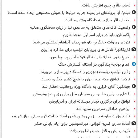
ذخایر طلای چین افزایش یافت
فیلم/ آیا پرونده‌ای در زمینه جرایم مرتبط با هوش مصنوعی ایجاد شده است؟
احضار باقر خرازی به دادگاه ویژه روحانیت
وضعیت کافه‌های متعلق به ساعدی نیا از زبان سخنگوی عدلیه
پاکستان: باید در برابر اسرائیل متحد شویم
تئودور روزولت جایگزین ناو هواپیمابر آبراهام لینکلن می‌شود
کاریکاتور/ تلاش‌های بی‌پایان ترامپ برای مذاکره با ایران
اخراج بدون تعارف در انتظار فرد خاطی پرسپولیس
اتمام بودجه پنتاگون در آستانه گسترش جنگ
وقتی ترامپ ریاست‌جمهوری را دستگاه پول‌سازی می‌بیند!
ترکیه: توافق مکه علیه ایران یا هیچ کشور دیگری نیست
جهانگیر: آقای خرازی به دادگاه ویژه روحانیت احضار شد
افشای رسوایی جاسوسی سازمان ملل برای رژیم صهیونیستی
توافق برای برگزاری دیدار دوستانه ایران و آذربایجان
ابراهیم صادقی سرمربی سایپا شد
تاکید وزارت خارجه بر لزوم روشن شدن ابعاد جنایت تروریستی مراز شریف
آماده سازی ضریح نورانی امیرالمومنین برای ایام پایانی صفر
تأیید ربایش و قتل حمیدرضا رجب‌زاده