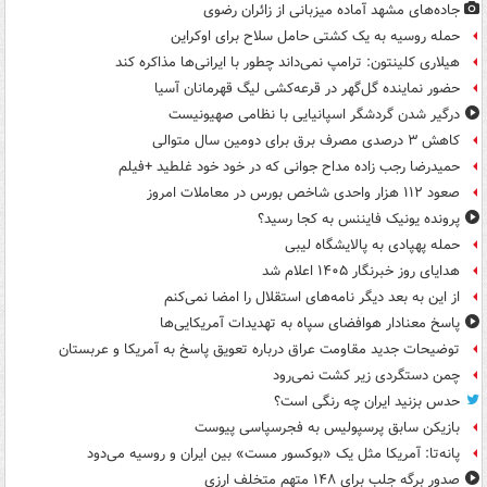
جاده‌های مشهد آماده میزبانی از زائران رضوی
حمله روسیه به یک کشتی حامل سلاح برای اوکراین
هیلاری کلینتون: ترامپ نمی‌داند چطور با ایرانی‌ها مذاکره کند
حضور نماینده گل‌گهر در قرعه‌کشی لیگ قهرمانان آسیا
درگیر شدن گردشگر اسپانیایی با نظامی صهیونیست
کاهش ۳ درصدی مصرف برق برای دومین سال متوالی
حمیدرضا رجب زاده مداح جوانی که در خود خود غلطید +فیلم
صعود ۱۱۲ هزار واحدی شاخص بورس در معاملات امروز
پرونده یونیک فایننس به کجا رسید؟
حمله پهپادی به پالایشگاه لیبی
هدایای روز خبرنگار ۱۴۰۵ اعلام شد
از این به بعد دیگر نامه‌های استقلال را امضا نمی‌کنم
پاسخ معنادار هوافضای سپاه به تهدیدات آمریکایی‌ها
توضیحات جدید مقاومت عراق درباره تعویق پاسخ به آمریکا و عربستان
چمن دستگردی زیر کشت نمی‌رود
حدس بزنید ایران چه رنگی است؟
بازیکن سابق پرسپولیس به فجرسپاسی پیوست
پانه‌تا: آمریکا مثل یک «بوکسور مست» بین ایران و روسیه می‌دود
صدور برگه جلب برای ۱۴۸ متهم متخلف ارزی