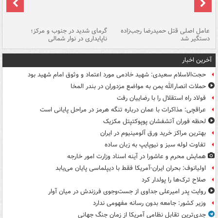
عامل اصلی قتل حمیدرضا رجب‌زاده
گرمای شدید در جنوب و مرکز؛
جا
دستگیر شد
ناپایداری در نوار شمالی
مر
آخرین اخبار
حجت‌الاسلام سعیدی: شهید خادمی مورد اعتماد و وثوق امام شهید بود
حملات انصارالله یمن به مواضع مزدوران در بندر المخا
فولاد راه استقلال را با رضاییان رفت
عراقچی: مذاکرات با عمان درباره تنگه هرمز در مراحل پایانی است
لحظه فوران آتشفشان پوپوکتپتل مکزیک
بهترین مراکز خرید ورق آلومینیوم در ایران
تفاوت لوله سبز و نیوپایپ به زبان ساده
همایش محرم و عاشورا در آینه اسناد وزارت امور خارجه
اولیانوف: بحران ایران-آمریکا فقط با دیپلماسی پایان می‌یابد
صلاح ترک‌ها را پولدار کرد
روایت پدر امیرعلی جداوی از جست‌وجوی فرزندش در میان آوار
وزیر کشور: جامعه بدون رسانه مفهومی ندارد
جدی‌ترین تقابل نظامی آمریکا از زمان جنگ جهانی