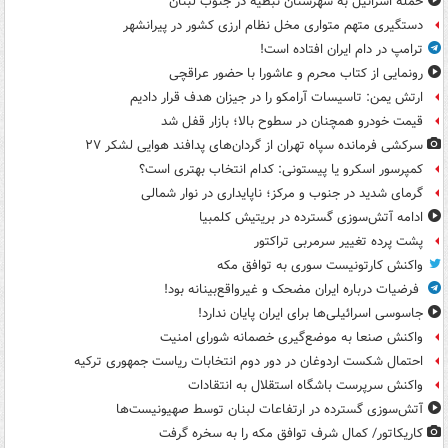
حمله اسرائیل به شهرستان نبطیه در جنوب لبنان
دستگیری متهم متواری مخل نظام ارزی کشور در پیرانشهر
ترامپ در دام ایران افتاده است!
رونمایی از کتاب محرم و عاشورا با حضور عراقچی
ارتش یمن: تاسیسات آرامکو را در جیزان هدف قرار دادیم
قیمت خودرو همچنان در سطوح بالا؛ بازار قفل شد
سرکشی فرمانده سپاه تهران از گردان‌های پدافند هوایی لشکر ۲۷
کمپرسور اسکرو یا پیستونی: کدام انتخاب بهتری است؟
گرمای شدید در جنوب و مرکز؛ ناپایداری در نوار شمالی
ادامه آتش‌سوزی گسترده در بریتیش کلمبیا
پشت پرده تغییر سرمربی تراکتور
واکنش کارتونیست سوری به توافق مکه
فرضیات درباره ایران مضحک و غیرواقع‌بینانه بود!
جاسوسی اسرائیلی‌ها برای ایران پایان ندارد!
واکنش صنعا به موضع‌گیری خصمانه شورای امنیت
احتمال شکست اردوغان در دور دوم انتخابات ریاست جمهوری ترکیه
واکنش سرپرست باشگاه استقلال به انتقادات
آتش‌سوزی گسترده در ارتفاعات لبنان توسط صهیونیست‌ها
کاریکاتور/ کمال شرف توافق مکه را به سخره گرفت