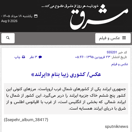
یکشنبه ۱۸ مرداد ۱۴۰۵ -
Aug 9 2026
عکس و فیلم
کد خبر
555201
تاریخ انتشار:
۲۳ فروردین ۱۳۹۵ - ۰۵:۴۶
۳ نظر
چاپ
عکس و فیلم
عکس/ کشوری زیبا بنام «ایرلند»
جمهوری ایرلند یکی از کشورهای شمال غرب اروپاست. مرزهای کنونی این
کشور پنج ششم خاک جزیره ایرلند را دربر می‌گیرد. این کشور از شمال با
ایرلند شمالی که بخشی از انگلیس است، از غرب با اقیانوس اطلس و از
شرق با دریای ایرلند همسایه است.
{$sepehr_album_38417}
sputniknews