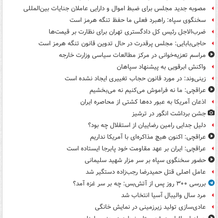
مصوبه جدید مجلس برای ضبط اموال و دارایی عاملان جنایات بین‌المللی
سخنگوی سپاه: راهبرد فعلی ما حفظ تنگه هرمز است
ضرب‌الاجل رئیس کل دادگستری تهران برای نظارت بر قیمت‌ها
حاجی‌بابایی: مجلس پرقدرت در حال تدوین قانون تنگه هرمز است
مراسم تعزیه‌خوانی در مرکز مطالعات سیاسی وزارت خارجه
واکنش ابرقویی به پیشنهاد سپاهان
زینی‌وند: در مورد قانون حجاب تغییری ایجاد نشده است
عراقچی: ما نه فراموش می‌کنیم نه می‌بخشیم
اذعان آمریکا به عبور ده‌ها کشتی از محاصره ایران
جشن برداشت انگور در ترشیز
دلیل جدایی رامین رضاییان از استقلال چه بود؟
عراقچی: اکنون هیچ مذاکره‌ای با آمریکا نداریم
عراقچی: ایران بر عهد مقاومت خود پابرجا ایستاده است
حضور سخنگوی سپاه بر سر مزار شهید سلیمانی
عامل اصلی قتل حمیدرضا رجب‌زاده دستگیر شد
بررسی ۳۰۰ روز پس از آتش‌بس: چه بر سر غزه آمد؟
مرد سال والیبال آسیا انتخاب شد
عادی‌سازی تولید زیرزمینی در نمایش خانگی