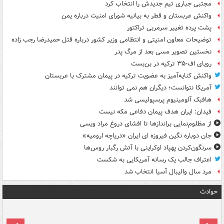
مجتبی جباری تیم جدیدش را انتخاب کرد
واکنش عربستان و قطر به بیانیه شورای امنیت درباره یمن
پشت پرده تغییر سرمربی تراکتور
توضیحات معاون امنیتی و انتظامی وزیر کشور درباره قتل حمیدرضا رجب زاده
نخستین تصویر مسی بعد از مرگ پدر
رویای اف-۳۵ ترکیه در بن‌بست
واکنش کنایه‌آمیز به عضویت ترکیه در پیمان مشترک با عربستان
آمریکا نتوانست؛ دیگران هم نمی توانند
هافبک آلومینیوم پرسپولیسی شد
فیدان: ایران هدف پیمان دفاعی مکه نیست
از مظلوم‌نمایی براندازها تا افشای دروغ مراد ویسی
جان دوباره نگین فیروزه ای ایران «دریاچه ارومیه»
سرنگون‌کردن پهپاد اوکراینی با آتش رگبار روس‌ها
اعتراف جالب یک رسانه آمریکایی به شکست
مرد سال والیبال آسیا انتخاب شد
حوادث