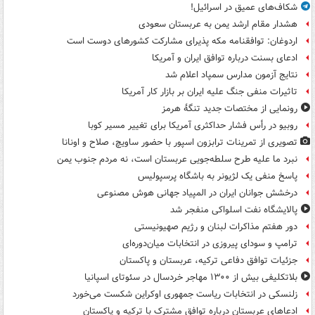
شکاف‌های عمیق در اسرائیل!
هشدار مقام ارشد یمن به عربستان سعودی
اردوغان: توافقنامه مکه پذیرای مشارکت کشورهای دوست است
ادعای بسنت درباره توافق ایران و آمریکا
نتایج آزمون مدارس سمپاد اعلام شد
تاثیرات منفی جنگ علیه ایران بر بازار کار آمریکا
رونمایی از مختصات جدید تنگۀ هرمز
روبیو در رأس فشار حداکثری آمریکا برای تغییر مسیر کوبا
تصویری از تمرینات ترابزون اسپور با حضور ساویچ، صلاح و اونانا
نبرد ما علیه طرح سلطه‌جویی عربستان است، نه مردم جنوب یمن
پاسخ منفی یک لژیونر به باشگاه پرسپولیس
درخشش جوانان ایران در المپیاد جهانی هوش مصنوعی
پالایشگاه نفت اسلواکی منفجر شد
دور هفتم مذاکرات لبنان و رژیم صهیونیستی
ترامپ و سودای پیروزی در انتخابات میان‌دوره‌ای
جزئیات توافق دفاعی ترکیه، عربستان و پاکستان
بلاتکلیفی بیش از ۱۳۰۰ مهاجر خردسال در سئوتای اسپانیا
زلنسکی در انتخابات ریاست جمهوری اوکراین شکست می‌خورد
ادعاهای عربستان درباره توافق مشترک با ترکیه و پاکستان