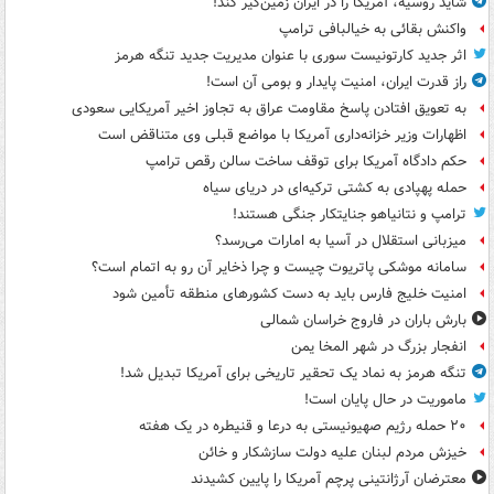
شاید روسیه، آمریکا را در ایران زمین‌گیر کند!
واکنش بقائی به خیالبافی ترامپ
اثر جدید کارتونیست سوری با عنوان مدیریت جدید تنگه هرمز
راز قدرت ایران، امنیت پایدار و بومی آن است!
به تعویق افتادن پاسخ مقاومت عراق به تجاوز اخیر آمریکایی سعودی
اظهارات وزیر خزانه‌داری آمریکا با مواضع قبلی وی متناقض است
حکم دادگاه آمریکا برای توقف ساخت سالن رقص ترامپ
حمله پهپادی به کشتی ترکیه‌ای در دریای سیاه
ترامپ و نتانیاهو جنایتکار جنگی هستند!
میزبانی استقلال در آسیا به امارات می‌رسد؟
سامانه موشکی پاتریوت چیست و چرا ذخایر آن رو به اتمام است؟
امنیت خلیج فارس باید به دست کشورهای منطقه تأمین شود
بارش باران در فاروج خراسان شمالی
انفجار بزرگ در شهر المخا یمن
تنگه هرمز به نماد یک تحقیر تاریخی برای آمریکا تبدیل شد!
ماموریت در حال پایان است!
۲۰ حمله رژیم صهیونیستی به درعا و قنیطره در یک هفته
خیزش مردم لبنان علیه دولت سازشکار و خائن
معترضان آرژانتینی پرچم آمریکا را پایین کشیدند