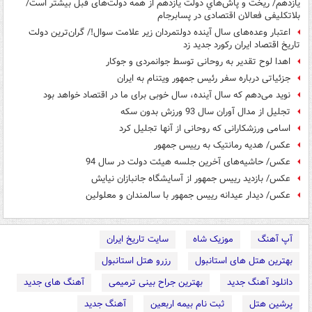
یازدهم/ ريخت و پاش‌هاي دولت يازدهم از همه دولت‌های قبل بیشتر است/
بلاتکلیفی فعالان اقتصادی در پسابرجام
اعتبار وعده‌های سال آینده دولتمردان زیر علامت سوال!/ گران‌ترین دولت
تاریخ اقتصاد ایران رکورد جدید زد
اهدا لوح تقدیر به روحانی توسط جوانمردی و جوکار
جزئیاتی درباره سفر رئیس جمهور ویتنام به ایران
نوید می‌دهم که سال آینده، سال خوبی برای ما در اقتصاد خواهد بود
تجلیل از مدال آوران سال 93 ورزش بدون سکه
اسامی ورزشکارانی که روحانی از آنها تجلیل کرد
عکس/ هدیه رمانتیک به رییس جمهور
عکس/ حاشیه‌های آخرین جلسه هیئت دولت در سال 94
عکس/ بازدید رییس جمهور از آسایشگاه جانبازان نیایش
عکس/ ديدار عيدانه رییس جمهور با سالمندان و معلولين
آپ آهنگ
موزیک شاه
سایت تاریخ ایران
بهترین هتل های استانبول
رزرو هتل استانبول
دانلود آهنگ جدید
بهترین جراح بینی ترمیمی
آهنگ های جدید
پرشین هتل
ثبت نام بیمه اربعین
آهنگ جدید