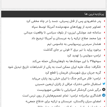
پربازدیدترین ها
پدر شاهرودی پس از قتل پسرش، جسد را در چاه مخفی کرد
تصاویر جدید از پهپادهای منهدم‌شده آمریکا توسط سپاه
سامانه ضد موشکی لیزری؛ از بلوف سیاسی تا واقعیت میدانی
چرا محمد صلاح ترکیه را به عربستان و آمریکا ترجیح داد
هشدار سرمربی پرسپولیس به جاسوس تیم
برخورد پراید با تیر برق ۲ فوتی بر جای گذاشت
ترامپ سوئیس را تهدید کرد
سوخو۳۵ با این موشک‌ها به ناوهای‌جنگی حمله می‌کند
تلگراف: جنگ علیه ایران ممکن است به یکی از اشتباهات تاریخ تبدیل شود
گربه جریان برق شهرستان فریمان را قطع کرد
ترامپ: فکر می‌کنم جنگ با ایران خیلی زود پایان می‌یابد
استقبال خاص دخترک عراقی از زائران اربعین حسینی
درگیر شدن گردشگر اسپانیایی با نظامی صهیونیست
افشاگری برادرزاده ترامپ: تمام تصمیم‌هایش از روی ترس است
امضای سران پاکستان، عربستان و ترکیه برای «دفاع جمعی»