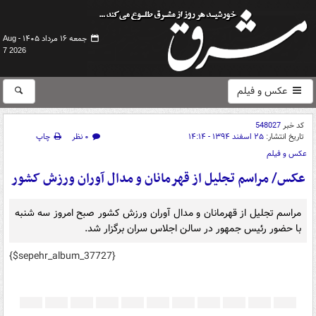
جمعه ۱۶ مرداد ۱۴۰۵ -
Aug
7 2026
عکس و فیلم
کد خبر
548027
تاریخ انتشار:
۲۵ اسفند ۱۳۹۴ - ۱۴:۱۴
۰ نظر
چاپ
عکس و فیلم
عکس/ مراسم تجلیل از قهرمانان و مدال آوران ورزش کشور
مراسم تجلیل از قهرمانان و مدال آوران ورزش کشور صبح امروز سه شنبه
با حضور رئیس جمهور در سالن اجلاس سران برگزار شد.
{$sepehr_album_37727}