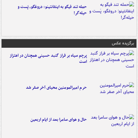
حمله تند فیگو به اینفانتینو: دروغگو، پَست‌ و
حیله‌گر!
برگزیده عکس
پرچم سیاه بر فراز گنبد حسینی همچنان در اهتزاز
است
حرم امیرالمومنین محیای آخر صفر شد
حال و هوای سامرا بعد از ایام اربعین