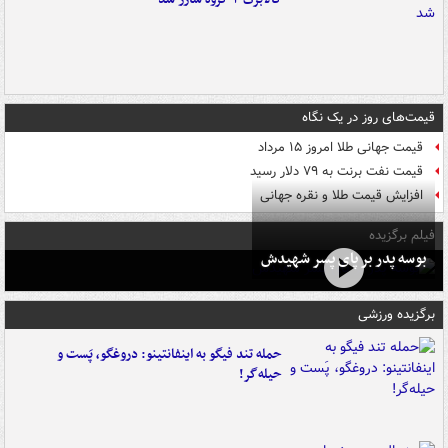
قیمت‌های روز در یک نگاه
قیمت جهانی طلا امروز ۱۵ مرداد
قیمت نفت برنت به ۷۹ دلار رسید
افزایش قیمت طلا و نقره جهانی
فیلم برگزیده
بوسه‌ پدر بر پای پسر شهیدش
برگزیده ورزشی
حمله تند فیگو به اینفانتینو: دروغگو، پَست‌ و
حیله‌گر!