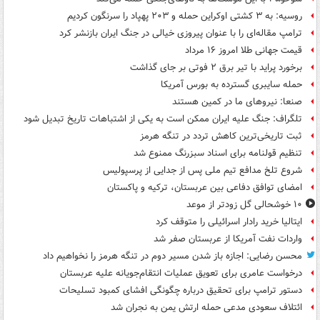
روسیه: به ۳ کشتی اوکراین حمله و ۲۰۳ پهپاد را سرنگون کردیم
ترامپ مقاله‌ای را با عنوان پیروزی خیالی در جنگ ایران بازنشر کرد
قیمت جهانی طلا امروز ۱۶ مرداد
برخورد پراید با تیر برق ۲ فوتی بر جای گذاشت
حمله سایبری گسترده به بورس آمریکا
صنعا: نیروهای ما در کمین‌ هستند
تلگراف: جنگ علیه ایران ممکن است به یکی از اشتباهات تاریخ تبدیل شود
ثبت تاریخی‌ترین کاهش تردد در تنگه هرمز
تنظیم قولنامه برای اسناد سبزرنگ ممنوع شد
شروع تلخ مدافع تیم ملی پس از جدایی از پرسپولیس
امضای توافق دفاعی بین عربستان، ترکیه و پاکستان
۱۰ خوشحالی گل زودتر از موعد
ایتالیا خرید رادار اسرائیلی را متوقف کرد
واردات نفت آمریکا از عربستان صفر شد
محسن رضایی: اجازه باز شدن مسیر دوم در تنگه هرمز را نخواهیم داد
درخواست عامری برای تعویق عملیات انتقام‌جویانه علیه عربستان
دستور ترامپ برای تحقیق درباره چگونگی افشای کمبود تسلیحات
ائتلاف سعودی مدعی حمله ارتش یمن به نجران شد