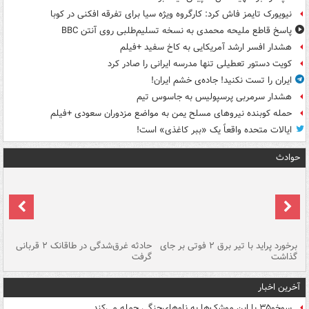
نیویورک تایمز فاش کرد: کارگروه ویژه سیا برای تفرقه افکنی در کوبا
پاسخ قاطع ملیحه محمدی به نسخه تسلیم‌طلبی روی آنتن BBC
هشدار افسر ارشد آمریکایی به کاخ سفید +فیلم
کویت دستور تعطیلی تنها مدرسه ایرانی را صادر کرد
ایران را تست نکنید! جاده‌ی خشم ایران!
هشدار سرمربی پرسپولیس به جاسوس تیم
حمله کوبنده نیروهای مسلح یمن به مواضع مزدوران سعودی +فیلم
ایالات متحده واقعاً یک «ببر کاغذی» است!
حوادث
برخورد پراید با تیر برق ۲ فوتی بر جای
حادثه غرق‌شدگی در طاقانک ۲ قربانی
پد
گذاشت
گرفت
جس
آخرین اخبار
سوخو۳۵ با این موشک‌ها به ناوهای‌جنگی حمله می‌کند