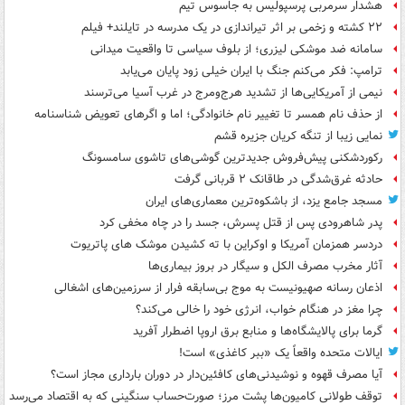
هشدار سرمربی پرسپولیس به جاسوس تیم
۲۲ کشته و زخمی بر اثر تیراندازی در یک مدرسه در تایلند+ فیلم
سامانه ضد موشکی لیزری؛ از بلوف سیاسی تا واقعیت میدانی
ترامپ: فکر می‌کنم جنگ با ایران خیلی زود پایان می‌یابد
نیمی از آمریکایی‌ها از تشدید هرج‌ومرج در غرب آسیا می‌ترسند
از حذف نام همسر تا تغییر نام خانوادگی؛ اما و اگرهای تعویض شناسنامه
نمایی زیبا از تنگه کریان جزیره قشم
رکوردشکنی پیش‌فروش جدیدترین گوشی‌های تاشوی سامسونگ
حادثه غرق‌شدگی در طاقانک ۲ قربانی گرفت
مسجد جامع یزد، از باشکوه‌ترین معماری‌های ایران
پدر شاهرودی پس از قتل پسرش، جسد را در چاه مخفی کرد
دردسر همزمان آمریکا و اوکراین با ته کشیدن موشک های پاتریوت
آثار مخرب مصرف الکل و سیگار در بروز بیماری‌ها
اذعان رسانه صهیونیست به موج بی‌سابقه فرار از سرزمین‌های اشغالی
چرا مغز در هنگام خواب، انرژی خود را خالی می‌کند؟
گرما برای پالایشگاه‌ها و منابع برق اروپا اضطرار آفرید
ایالات متحده واقعاً یک «ببر کاغذی» است!
آیا مصرف قهوه و نوشیدنی‌های کافئین‌دار در دوران بارداری مجاز است؟
توقف طولانی کامیون‌ها پشت مرز؛ صورت‌حساب سنگینی که به اقتصاد می‌رسد