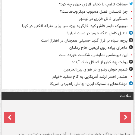
حماقت ترامپ با ذخایر انرژی جهان چه کرد؟
چرا تابستان فصل محبوب میکروب‌هاست؟
دستگیری قاتل فراری در نوشهر
نیویورک تایمز فاش کرد: کارگروه ویژه سیا برای تفرقه افکنی در کوبا
کنترل کامل تنگه هرمز در دست ایران!
پرچم سیاه بر فراز گنبد حسینی همچنان در اهتزاز است
ماجرای پیاده روی اربعین حاج رمضان
این دیپلماسی نمایشی، شکست خورده است
روایت پزشکیان از انحلال بانک آینده
شمیم خوش رضوی در هوای بین‌الحرمین
هشدار افسر ارشد آمریکایی به کاخ سفید +فیلم
موشک‌های بالستیک ایران؛ چالش راهبردی آمریکا
سلامت
ت
چرا مغز در هنگام خواب، انرژی خود را
آیا مصرف قهوه و نوشیدنی‌های
چر