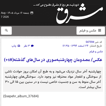
جمعه ۱۶ مرداد ۱۴۰۵ -
Aug
7 2026
عکس و فیلم
کد خبر
547594
تاریخ انتشار:
۲۴ اسفند ۱۳۹۴ - ۱۶:۳۵
۳ نظر
چاپ
عکس و فیلم
عکس/ مصدومان چهارشنبه‌سوری در سال‌های گذشته(18+)
چهارشنبه آخر سال نزدیک می‌شود و به طبع آن امکان بروز حوادث ناشی
از سوختگی و انفجار مواد محترقه نیز وجود دارد. سوختگی‌های چهارشنبه
آخر سال منوط به سن و جنسیت خاصی نیست و در سنین بین ۱۵ الی ۳۰
سال بیشتر است.
{$sepehr_album_37684}