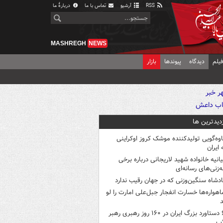
RSS
آرشیو
تماس با ما
دربارهٔ ما
MASHREGH
NEWS
یلم
دیدگاه
پیوندها
بازار
زدیدترین ها
اوه‌گویی تولیدکننده موشک کروز اوکراینی
 ایران
یانیه خانواده شهید لاریجانی درباره برخی
ه‌زنی‌های رسانه‌ای
ادشاه سنگین‌وزنی که در جهان رقیب ندارد
اهواره‌ها خسارت انفجار جبل‌علی امارت را لو
د
۶ دستاورد بزرگ ایران در ۱۶۰ روز رهبری رهبر
اب