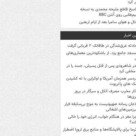
 کرد
اسخ قاطع ملیحه محمدی به نسخه
م‌طلبی روی آنتن BBC
ال و هوای سامرا بعد از ایام اربعین
ن اخبار
ادثه غرق‌شدگی در طاقانک ۲ قربانی گرفت
سجد جامع یزد، از باشکوه‌ترین معماری‌های
در شاهرودی پس از قتل پسرش، جسد را در
مخفی کرد
ردسر همزمان آمریکا و اوکراین با ته کشیدن
ک های پاتریوت
ثار مخرب مصرف الکل و سیگار در بروز
ری‌ها
ذعان رسانه صهیونیست به موج بی‌سابقه فرار
رزمین‌های اشغالی
را مغز در هنگام خواب، انرژی خود را خالی
ند؟
رما برای پالایشگاه‌ها و منابع برق اروپا اضطرار
د