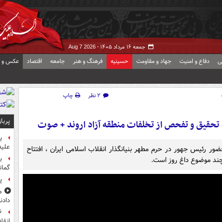
جمعه ۱۶ مرداد ۱۴۰۵ -
Aug 7 2026
ی
دفاع و امنیت
جهاد و مقاومت
حسینیه
فرهنگ و هنر
جامعه
اقتصاد
عکس و ف
۲ نظر
چاپ
پربا
تحقیق و تفحص از تخلفات منطقه آزاد اروند + صوت
ی
علیه
حگاهی که شامل حضور رئیس جهور در حرم مطهر بنیانگذار انقلاب اسلامی ایران ، افتتاح
ب
چند موضوع داغ روز است.
گمان
پ
م
دادن
انقل