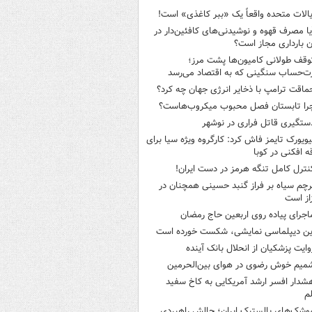
یالات متحده واقعاً یک «ببر کاغذی» است!
یا مصرف قهوه و نوشیدنی‌های کافئین‌دار در
ن بارداری مجاز است؟
وقف طولانی کامیون‌ها پشت مرز؛
‌حساب سنگینی که به اقتصاد می‌رسد
ماقت ترامپ با ذخایر انرژی جهان چه کرد؟
را تابستان فصل محبوب میکروب‌هاست؟
ستگیری قاتل فراری در نوشهر
یویورک تایمز فاش کرد: کارگروه ویژه سیا برای
ه افکنی در کوبا
نترل کامل تنگه هرمز در دست ایران!
رچم سیاه بر فراز گنبد حسینی همچنان در
از است
اجرای پیاده روی اربعین حاج رمضان
ین دیپلماسی نمایشی، شکست خورده است
وایت پزشکیان از انحلال بانک آینده
میم خوش رضوی در هوای بین‌الحرمین
شدار افسر ارشد آمریکایی به کاخ سفید
م
وشک‌های بالستیک ایران؛ چالش راهبردی