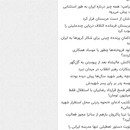
رامپ: همه چیز درباره ایران به طور استثنایی
 پیش می‌رود
شان از دست عربستان فرار کرد
ربستان فرمانده ائتلاف دریایی چندملیتی را
وب کرد
کمانِ پرنده» چینی برای شکار کروزها به ایران
ید
ود فروخته‌ها چطور با موساد همکاری
ردند؟
اکنش عالیشاه بعد از پیوستن به گل‌گهر
بتکارات رهبر انقلاب در میدان نبرد
نچه رهبر شهید سال‌ها پیش دیده بودند
وسه‌ پدر بر پای پسر شهیدش
قم فسخ قرارداد رضاییان با استقلال فقط
کذیب ادعای «نحوه ردزنی محل استقرار شهید
جانی»
یا تینا پاکروان بازهم از ساترا مجوز فعالیت
یرد؟
ویت دستور تعطیلی تنها مدرسه ایرانی را