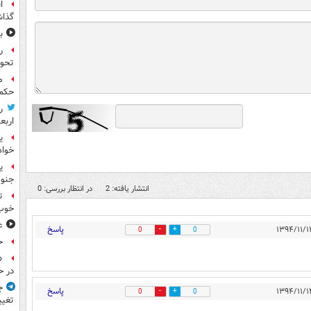
ا
گذا
ب
ر
تحو
م
حکم 
ر
اربع
ی
خواه
جنوب
انتشار یافته: 2
در انتظار بررسی: 0
ت
خوب
ع
پاسخ
0
0
ح
«
در ح
ج
پاسخ
0
0
تغیی