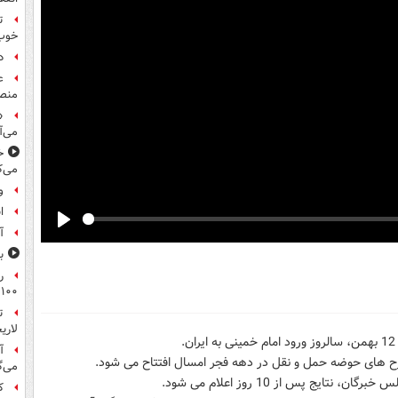
ت
خوب
د
ع
منص
«
می‌آ
خ
می‌ک
و
ا
آ
Play
ب
ر
۱۰۰میلیون تومان!
ت
لاری
آ
می‌گ
ج پس از 10 روز اعلام می شود.
ک