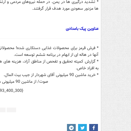
* تشدید درگیری ها در یمن. در حمله نیروهای مردمی و ارتش 
ها مزدور سعودی مورد هدف قرار گرفتند.
عناوین پیک بامدادی
* فرش قرمز برای محصولات غذایی دستکاری شده! محصولاتی 
آنها در هاله ای از ابهام در برنامه ششم توسعه است.
به افراد خاص.
* خرید ماشین 90 میلیونی آقای شهردار از جیب بیت المال.
793_400_300}