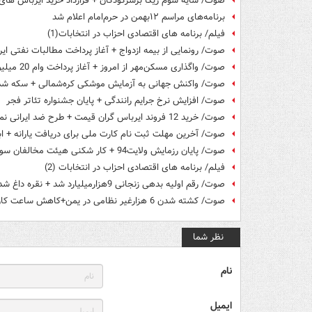
صوت/ سایه شوم زیکا برسرکودکان + قرارداد خرید ایرباس های
برنامه‌های مراسم ۱۲بهمن در حرم‌امام اعلام شد
فیلم/ برنامه های اقتصادی احزاب در انتخابات(1)
صوت/ رونمایی از بیمه ازدواج + آغاز پرداخت مطالبات نفتی ایر
صوت/ واگذاری مسکن‌مهر از امروز + آغاز پرداخت وام 20 میلیونی تعویض تاکسی
صوت/ واکنش‌ جهانی به آزمایش موشکی کره‌شمالی + سکه شدن
صوت/ افزایش نرخ جرایم رانندگی + پایان جشنواره تئاتر فجر
صوت/ خرید 12 فروند ایرباس گران قیمت + طرح ضد ایرانی نمایندگان مجلس آمریکا
صوت/ آخرین مهلت ثبت نام کارت ملی برای دریافت یارانه + ابه
صوت/ پایان رزمایش ولایت94 + کار شکنی هیئت مخالفان سوری
فیلم/ برنامه های اقتصادی احزاب در انتخابات (2)
صوت/ رقم اولیه بدهی زنجانی 9هزارمیلیارد شد + نقره داغ شدن مسافران نوروزی
صوت/ کشته شدن 6 هزارغیر نظامی در یمن+کاهش ساعت کار بانوان شاغل
نظر شما
نام
ایمیل