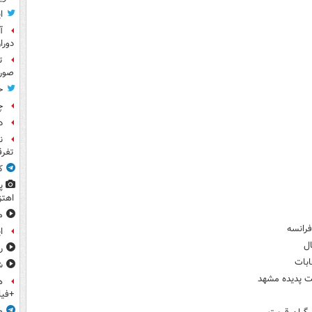
ا
آ
دورا
ت
صورت
ح
چ
د
ن
تفرق
ک
پ
اهتز
م
فرانسه
ا
ال
ر
ابات
ش
یت پدیده مشهد
ه
+فیل
م