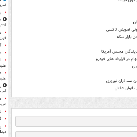
 گران قیمت
آمری
ب
ح
ان
آتش
د
 بازار سکه
فوری
آ
ح
ام در قرارداد های خودرو
ا
علیه
د
علیه
ر
آمری
ه
عربس
ش
گ
پ
دیدا