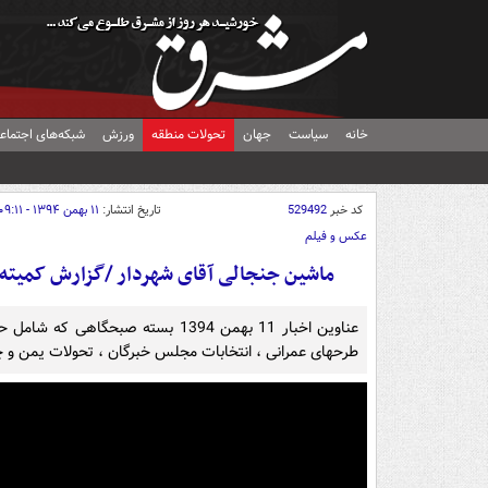
خانه
سیاست
جهان
تحولات منطقه
ورزش
شبکه‌های اجتماع
کد خبر
529492
تاریخ انتشار:
۱۱ بهمن ۱۳۹۴ - ۰۹:۱۱
عکس و فیلم
ماشین جنجالی آقای شهردار /گزارش کمیته 
عناوین اخبار 11 بهمن 1394 بسته صب
طرحهای عمرانی ، انتخابات مجلس خبرگان ، تحولات یمن و 