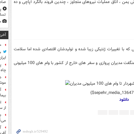
یمن ، اتاق عملیات نیروهای متجاوز ، چندین فروند بالگرد آپاچی و ده
صادر
پ
تسلی
ح
آخری
ح
که با تغییرات ژنتیکی زیبا شده و تولیدشان اقتصادی شده اما سلامت
م
ایران
* گزارش کمیته تحقیق و تفحص از مناطق آزاد، هزینه های هنگفت مدیران پروازی و سفر های خارج از کشور با وام های 100 میلیونی
پ
چاه 
د
موش
آ
{$sepehr_media_1364
بیما
دانلود
ا
از س
چ
می‌ک
گ
آفری