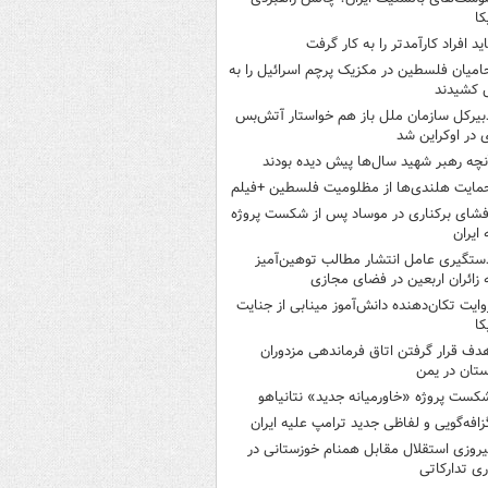
کا
اید افراد کارآمدتر را به کار گرفت
امیان فلسطین در مکزیک پرچم اسرائیل را به
 کشیدند
بیرکل سازمان ملل باز هم خواستار آتش‌بس
 در اوکراین شد
نچه رهبر شهید سال‌ها پیش دیده بودند
مایت هلندی‌ها از مظلومیت فلسطین +فیلم
فشای برکناری در موساد پس از شکست پروژه
 ایران
ستگیری عامل انتشار مطالب توهین‌آمیز
 زائران اربعین در فضای مجازی
وایت تکان‌دهنده دانش‌آموز مینابی از جنایت
کا
دف قرار گرفتن اتاق‌ فرماندهی مزدوران
تان در یمن
کست پروژه «خاورمیانه جدید» نتانیاهو
زافه‌گویی و لفاظی جدید ترامپ علیه ایران
یروزی استقلال مقابل همنام خوزستانی در
ری تدارکاتی