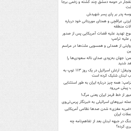
نفجار در حومه دمشق چند کشته و زخمی برجا
شت
وسه‌ پدر بر پای پسر شهیدش
ایزنی عراقچی و همتای موریتانی خود درباره
لات منطقه
وج تهدید علیه قضات آمریکایی پس از صدور
علیه ترامپ
وایتی از همدلی و همسویی ملت‌ها در مراسم
ین
من: جهان به‌زودی صدای ناله سعودی‌ها را
د شنید
یونیفل: ارتش اسرائیل در یک روز ۱۱۳ توپ به
 لبنان شلیک کرده است
رامپ: همه چیز درباره ایران به طور استثنایی
 پیش می‌رود
بور از خط قرمز ایران یعنی مرگ!
مله نیروهای اسرائیلی به خبرنگار پرس‌تی‌وی
ضربه مغزی» شدن صدها نظامی آمریکایی
ملات ایران
نگ در جبهه لبنان بعد از تفاهم‌نامه چه
ری کرده؟