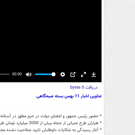
00:00
Mute
Settings
PIP
Enter
Download
دریافت
fullscreen
0 bytes
عناوین اخبار 11 بهمن بسته صبحگاهی
* حضور رئیس جمهور و اعضای دولت در حرم مطهر در آستانه 12 بهمن، سالروز ورود امام خمینی به ایران.
* هزاران طرح عمرانی از جمله بیش از 3000 میلیارد تومان طرح های حوضه حمل و نقل در دهه فجر امسال افتتاح می شود.
* آغاز رسیدگی به شکایات داوطلبان تایید صلاحیت نشده مجلس خبرگان، نتای