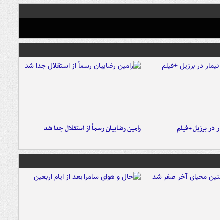
 در برزیل +فیلم
رامین رضاییان رسماً از استقلال جدا شد