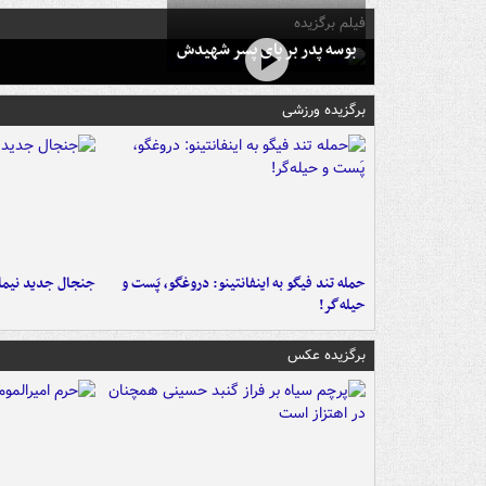
فیلم برگزیده
بوسه‌ پدر بر پای پسر شهیدش
برگزیده ورزشی
حمله تند فیگو به اینفانتینو: دروغگو، پَست‌ و
جنجال جدید نیمار
حیله‌گر!
برگزیده عکس