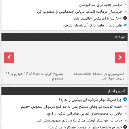
دردسر جدید برای سرخپوشان
عربستان فرمانده ائتلاف دریایی چندملیتی را منصوب کرد
۸۰۰ سازۀ آمریکایی خاکستر شد
قابی زیبا از قلعه بابک آذربایجان شرقی
حوادث
تصادف مرگبار در محور اهواز–شوش ۲
آتش‌سوزی در منطقه حفاظت‌شده
تشریح جزئیات تصادف ۱۲ خودرو با ۱۹
پا
دیزمار مهار شد
مصدوم
آخرین اخبار
چرا آمریکا دیگر بازدارندگی پیشین را ندارد؟
حمله کوبنده نیروهای مسلح یمن به مواضع مزدوران سعودی +فیلم
دلایل ردّ محموله‌های غذایی صادراتی ترکیه از اروپا
حزب‌الله خواستار توقف مذاکرات با رژیم صهیونیستی شد
خود فروخته‌ها چطور با موساد همکاری می‌کردند؟