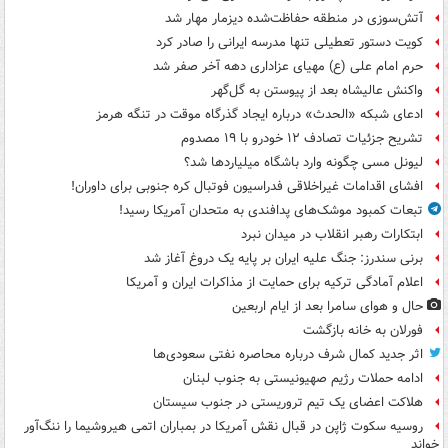
آتش‌سوزی در منطقه حفاظت‌شده دیزمار مهار شد
کویت دستور تعطیلی تنها مدرسه ایرانی را صادر کرد
حرم امام علی (ع) مهیای عزاداری دهه آخر صفر شد
واکنش عالیشاه بعد از پیوستن به گل‌گهر
ادعای شبکه «الحدث» درباره ایجاد گذرگاه موقت در تنگه هرمز
تشریح جزئیات تصادف ۱۲ خودرو با ۱۹ مصدوم
لیونل مسی چگونه وارد باشگاه میلیاردها شد؟
افشای اقدامات غیراخلاقی فدراسیون فوتبال کره جنوبی برای داوران!
تبعات کمبود موشک‌های پدافندی به متحدان آمریکا رسید!
ابتکارات رهبر انقلاب در میدان نبرد
برنی سندرز: جنگ علیه ایران بر پایه یک دروغ آغاز شد
اعلام آمادگی ترکیه برای حمایت از مذاکرات ایران و آمریکا
حال و هوای سامرا بعد از ایام اربعین
فورلان به خانه بازگشت
اثر جدید کمال شرف درباره محاصره نفتی سعودی‌ها
ادامه حملات رژیم صهیونیستی به جنوب لبنان
هلاکت اعضای یک تیم تروریستی در جنوب سیستان
روسیه سکوت ژاپن در قبال نقش آمریکا در بمباران اتمی هیروشیما را ننگ‌آور
خواند