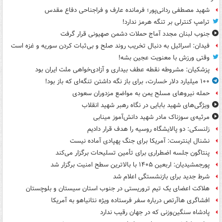
شهید مصطفی ردانی‌پور؛ فرمانده عارف و فراجناحی دفاع مقدس
ترامپ کنترلی بر تنگه هرمز ندارد!
جنوب لبنان مجدد آماج حملات دشمن صهیونی قرار گرفت
فیدان: اسرائیل به دنبال تخریب روند صلح و بی‌ثبات کردن سوریه و غزه است
وقتی ورزش با معنویت عجین بشه!
پزشکیان: مشروطه نقطه عطف بیداری و آزادی‌خواهی ملت ایران بود
۱۰۰ میلیارد دلار خسارت، برای باز نگه داشتن تنگه‌ای که باز بود!
حمله نیروهای مسلح یمن به مواضع مزدوران سعودی
ویژگی‌های شهید بابایی در نگاه رهبر شهید انقلاب
مرثیه‌ی سوزناک مادر شهید دانش‌آموز مینابی
زلنسکی: دو پالایشگاه روسیه را هدف قرار دادیم
نشنال اینترست: آمریکا برای جنگ پهپادی آماده نیست
پنتاگون جلسه اضطراری برای تأمین تسلیحات برگزار می‌کند
پورجمشیدیان: اربعین ۱۴۰۵ با بالاترین سطح امنیت برگزار شد
شرط جدید برای بازنشستگی اعلام شد
هلاکت اعضای یک تیم تروریستی در جنوب استان سیستان و بلوچستان
افشاگری هاآرتص درباره سفر فرستاده ویژه نتانیاهو به آمریکا
پادشاه سنگین‌وزنی که در جهان رقیب ندارد