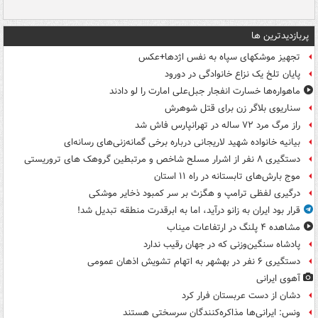
پربازدیدترین ها
تجهیز موشکهای سپاه به نفس اژدها+عکس
پایان تلخ یک نزاع خانوادگی در دورود
ماهواره‌ها خسارت انفجار جبل‌علی امارت را لو دادند
سناریوی بلاگر زن برای قتل شوهرش
راز مرگ مرد ۷۲ ساله در تهرانپارس فاش شد
بیانیه خانواده شهید لاریجانی درباره برخی گمانه‌زنی‌های رسانه‌ای
دستگیری ۸ نفر از اشرار مسلح شاخص و مرتبطین گروهک های تروریستی
موج بارش‌های تابستانه در راه ۱۱ استان
درگیری لفظی ترامپ و هگزث بر سر کمبود ذخایر موشکی
قرار بود ایران به زانو درآید، اما به ابرقدرت منطقه تبدیل شد!
مشاهده ۴ پلنگ در ارتفاعات میناب
پادشاه سنگین‌وزنی که در جهان رقیب ندارد
دستگیری ۶ نفر در بهشهر به اتهام تشویش اذهان عمومی
آهوی ایرانی
دشان از دست عربستان فرار کرد
ونس: ایرانی‌ها مذاکره‌کنندگان سرسختی هستند