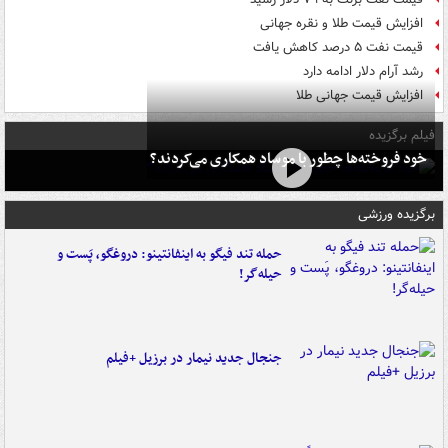
افزایش قیمت طلا و نقره جهانی
قیمت نفت ۵ درصد کاهش یافت
رشد آرام دلار ادامه دارد
افزایش قیمت جهانی طلا
فیلم برگزیده
خود فروخته‌ها چطور با موساد همکاری می‌کردند؟
برگزیده ورزشی
حمله تند فیگو به اینفانتینو: دروغگو، پَست‌ و
حیله‌گر!
جنجال جدید نیمار در برزیل +فیلم