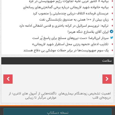
بیانیه ۸ کشور عربی علیه تجاوزات رژیم صهیونیستی در غزه
بیانیه خانواده شهید لاریجانی درباره برخی گمانه‌زنی‌های رسانه‌ای
عربستان فرمانده ائتلاف دریایی چندملیتی را منصوب کرد
زیان بیش از ۱۰۰ همتی به صندوق‌ بازنشستگی نفت
ترکیه: تروریسم اسرائیل در کرانه باختری و قدس اشغالی ادامه دارد
ایران آقای بلامنازع تنگه هرمز!
سردار ابن‌الرضا: دست نیروهای مسلح برای پاسخ پُر است
تکذیب ادعای «نحوه ردزنی محل استقرار شهید لاریجانی»
یک‌ سوم صهیونیست‌ها در برابر حملات موشکی بی دفاع هستند
سلامت
اهمیت تشخیص زودهنگام بیماری‌های
ناگفته‌هایی از آمپول های لاغری؛ از
دریچه‌ای قلب
عوارض مرگبار تا زیبایی
تا
نسخه دسکتاپ