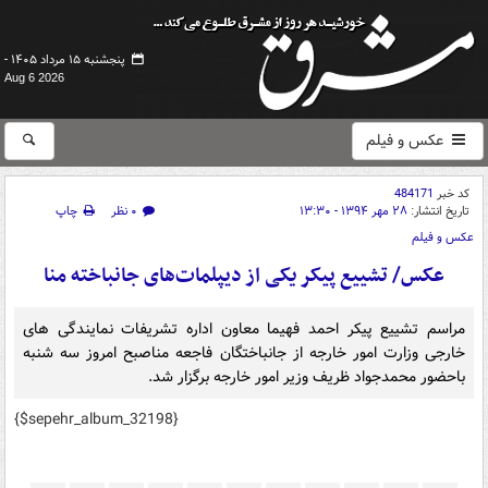
پنجشنبه ۱۵ مرداد ۱۴۰۵ -
Aug 6 2026
عکس و فیلم
کد خبر
484171
تاریخ انتشار:
۲۸ مهر ۱۳۹۴ - ۱۳:۳۰
۰ نظر
چاپ
عکس و فیلم
عکس/ تشییع پیکر یکی از دیپلمات‌های جانباخته منا
مراسم تشییع پیکر احمد فهیما معاون اداره تشریفات نمایندگی های
خارجی وزارت امور خارجه از جانباختگان فاجعه مناصبح امروز سه شنبه
باحضور محمدجواد ظریف وزیر امور خارجه برگزار شد.
{$sepehr_album_32198}