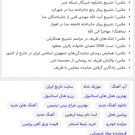
عکس/ تشییع باشکوه خبرنگار شبکه خبر
عکس/ تشییع پیکر پنج جانباخته منا در شهرکرد
عکس/ تشییع آیت الله مویدی قمی از جانباختگان منا
عکس/ تشییع پیکر جانباخته فاجعه منا در اهواز
نماهنگ/ مهاجراً الی الله
عکس/ اشک‌های ظریف در مراسم تشییع همکارش
عکس/ تست DNA اعضای خانواده زائران مفقود
عکس/ همایش روسای نمایندگی‌های جمهوری اسلامی ایران در خارج از کشور
عکس/ واکنش ظریف به رونمایی از مجسمه اش
عکس یادگاری گرفتن نماینده مجلس با ظریف
آپ آهنگ
موزیک شاه
سایت تاریخ ایران
بهترین هتل های استانبول
رزرو هتل استانبول
دانلود آهنگ جدید
بهترین جراح بینی ترمیمی
آهنگ های جدید
پرشین هتل
ثبت نام بیمه اربعین
آهنگ جدید
مزایده خودرو
خرید بلیط استخر
قیمت ورق آهن پرایس
فروشنده مواد شیمیایی