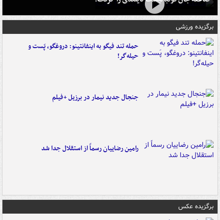
برگزیده ورزشی
حمله تند فیگو به اینفانتینو: دروغگو، پَست‌ و
حیله‌گر!
جنجال جدید نیمار در برزیل +فیلم
رامین رضاییان رسماً از استقلال جدا شد
برگزیده عکس