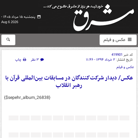
پنجشنبه ۱۵ مرداد ۱۴۰۵ -
Aug 6 2026
عکس و فیلم
کد خبر
419901
تاریخ انتشار:
۲ خرداد ۱۳۹۴ - ۱۱:۴۶
۳ نظر
چاپ
عکس و فیلم
عکس/ دیدار شرکت‌کنندگان در مسابقات بین‌المللی قرآن با
رهبر انقلاب
{$sepehr_album_26838}