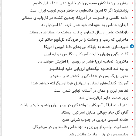
ارتش یمن: نفتکش سعودی را در خلیج عدن هدف قرار دادیم
پزشکیان: اگر تا امروز مانده‌ایم، به‌خاطر مردم نجیب ایران است
ادامه ناامنی و خشونت در آمریکا؛ چندین کشته در کارولینای شمالی
فیدان: حماس به تعهدات خود عمل کرد، امّا اسرائیل نه
بازداشت عامل ارسال تصاویر پرتاب موشک به رسانه‌های معاند
ماجرایی که رعب و وحشت را در فرودگاه تل‌آویو حاکم کرد
شبیه‌سازی حمله به پایگاه نیروهای دلتا فورس آمریکا
گفت وگوی وزیران خارجه آمریکا و انگلیس درباره ایران
ماکرون: اتحادیه اروپا فشار بر روسیه را افزایش خواهد داد
بیانیه تند اتحادیه لیگ‌های اروپایی علیه اینفانتینو
تحول بزرگ یمن در هدف‌گیری کشتی‌های سعودی
آمریکا: گفتگوهای لبنان و اسرائیل فردا ازسرگرفته خواهد شد!
تفاهم ایران و عمان در آستانه نهایی شدن است
وزیر صمت عازم قرقیزستان شد
اعتراف تحلیلگر آمریکایی؛ واشنگتن در برابر ایران راهبرد خود را باخت
آقای گل جام جهانی مقابل اسرائیل ایستاد
حادثه امنیتی دریایی در جنوب شرقی عدن
عصبانیت ترامپ از پیروزی نامزد حامی فلسطین در میشیگان
وینیسیوس در رئال مادرید ماندنی شد