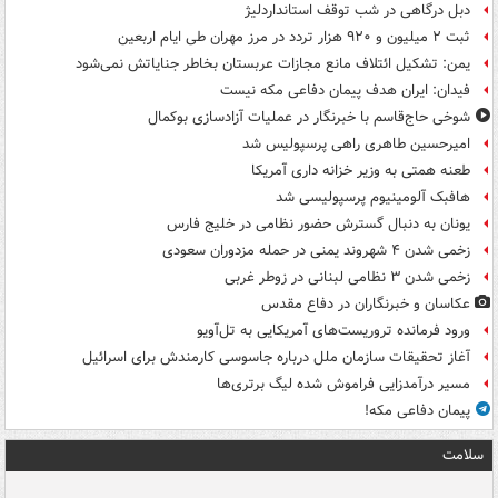
دبل درگاهی در شب توقف استانداردلیژ
ثبت ۲ میلیون و ۹۲۰ هزار تردد در مرز مهران طی ایام اربعین
یمن: تشکیل ائتلاف مانع مجازات عربستان بخاطر جنایاتش نمی‌شود
فیدان: ایران هدف پیمان دفاعی مکه نیست
شوخی حاج‌قاسم با خبرنگار در عملیات آزادسازی بوکمال
امیرحسین طاهری راهی پرسپولیس شد
طعنه همتی به وزیر خزانه داری آمریکا
هافبک آلومینیوم پرسپولیسی شد
یونان به دنبال گسترش حضور نظامی در خلیج فارس
زخمی شدن ۴ شهروند یمنی در حمله مزدوران سعودی
زخمی شدن ۳ نظامی لبنانی در زوطر غربی
عکاسان و خبرنگاران در دفاع مقدس
ورود فرمانده تروریست‌های آمریکایی به تل‌آویو
آغاز تحقیقات سازمان ملل درباره جاسوسی کارمندش برای اسرائیل
مسیر درآمدزایی فراموش شده لیگ برتری‌ها
پیمان دفاعی مکه!
سلامت