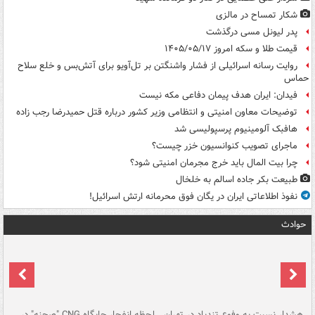
شکار تمساح در مالزی
پدر لیونل مسی درگذشت
قیمت طلا و سکه امروز ۱۴۰۵/۰۵/۱۷
روایت رسانه اسرائیلی از فشار واشنگتن بر تل‌آویو برای آتش‌بس و خلع سلاح
حماس
فیدان: ایران هدف پیمان دفاعی مکه نیست
توضیحات معاون امنیتی و انتظامی وزیر کشور درباره قتل حمیدرضا رجب زاده
هافبک آلومینیوم پرسپولیسی شد
ماجرای تصویب کنوانسیون خزر چیست؟
چرا بیت المال باید خرج مجرمان امنیتی شود؟
طبیعت بکر جاده اسالم به خلخال
نفوذ اطلاعاتی ایران در یگان فوق محرمانه ارتش اسرائیل!
حوادث
ای
هشدار نسبت به وفوع تندباد در تهران
لحظه انفجار جایگاه CNG "صحنه" در
دس