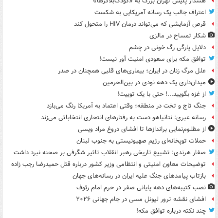
هشدار پلیس تهران بزرگ به «کودک‌بلاگرها»
اعتراف جالب یک رسانه آمریکایی به شکست
قرص آزمایشی که می‌تواند درمان HIV را متحول کند
شکار تمساح در مالزی
دلایل پارگی رگ خونی در چشم
توافق مکه برای سعودی امنیت آور نیست!
علل مرگ زنان در ایران؛ بیماری‌های قلبی همچنان در صدر
میدان‌داری یک دهه نودی در بین‌الحرمین
از غزه بگویید...! حتی با یک توییت!
جنگ تاج و تخت در منطقه؛ وقتی اعتماد به آمریکا رنگ می‌بازد
رسانه عبری: نتانیاهو دست به رفتارهای انتحاری انتخاباتی می‌زند
از مظلوم‌نمایی براندازها تا افشای دروغ مراد ویسی
حملات توپخانه‌ای رژیم صهیونیستی به جنوب لبنان
صفار هرندی: تشییع تاریخی رهبر انقلاب تاثیر شگرفی بر صحنه نبرد داشت
توضیحات معاون امنیتی و انتظامی وزیر کشور درباره قتل حمیدرضا رجب زاده
بازتاب پیامدهای جنگ علیه ایران در رسانه‌های جهان
نصب کتیبه‌های دهه پایانی صفر در حرم امام رئوف
افشای نقشه ترور لیونل مسی در جام جهانی ۲۰۲۶
چند نکته درباره توافق مکه!