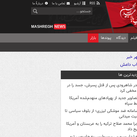
RSS
آرشیو
تماس با ما
دربارهٔ ما
MASHREGH
NEWS
یلم
دیدگاه
پیوندها
بازار
زدیدترین ها
در شاهرودی پس از قتل پسرش، جسد را در
مخفی کرد
صاویر جدید از پهپادهای منهدم‌شده آمریکا
ط سپاه
امانه ضد موشکی لیزری؛ از بلوف سیاسی تا
یت میدانی
را محمد صلاح ترکیه را به عربستان و آمریکا
ح داد
شدار سرمربی پرسپولیس به جاسوس تیم