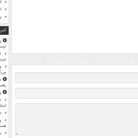
ا
ا
پ
آخری
پ
نیس
ت
عرب
و
می‌گ
ه
رهبر
پ
ت
لبنا
حمله
پ
هست
س