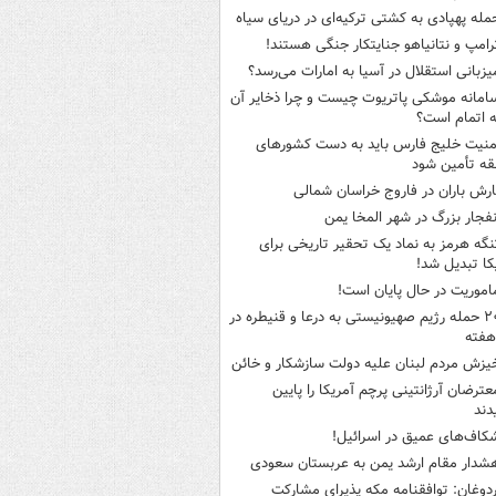
مله پهپادی به کشتی ترکیه‌ای در دریای سیاه
رامپ و نتانیاهو جنایتکار جنگی هستند!
یزبانی استقلال در آسیا به امارات می‌رسد؟
امانه موشکی پاتریوت چیست و چرا ذخایر آن
ه اتمام است؟
منیت خلیج فارس باید به دست کشورهای
ه تأمین شود
ارش باران در فاروج خراسان شمالی
نفجار بزرگ در شهر المخا یمن
نگه هرمز به نماد یک تحقیر تاریخی برای
کا تبدیل شد!
اموریت در حال پایان است!
۲۰ حمله رژیم صهیونیستی به درعا و قنیطره در
هفته
یزش مردم لبنان علیه دولت سازشکار و خائن
عترضان آرژانتینی پرچم آمریکا را پایین
دند
کاف‌های عمیق در اسرائیل!
شدار مقام ارشد یمن به عربستان سعودی
ردوغان: توافقنامه مکه پذیرای مشارکت