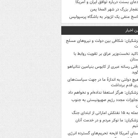
دعای بسنت درباره توافق ایران و آمریکا
نفجار بزرگ در شهر المخا یمن
اسخ منفی یک لژیونر به باشگاه پرسپولیس
ن اخبار
زشکیان: شکافی بین دولت و نیروهای مسلح
ت
اکید نخست‌وزیر عراق بر تقویت روابط با
ستان
قتی رسانه عبری از کابوس بنیامین نتانیاهو
وید
یچ دولتی به اندازۀ ما در جهت سیاست‌های
ی قدم برنداشت
زشکیان: هرگز استعفا نداده‌ام و نخواهم داد
جاوزات مجدد رژیم صهیونیستی به جنوب
ن
 به ۱۵ نفتکش‌ اماراتی از ابتدای جنگ
زشکیان: ما نوکر مردم و در خدمت آنان
یم
نای آمریکا لایحه تحریم‌های گسترده انرژی