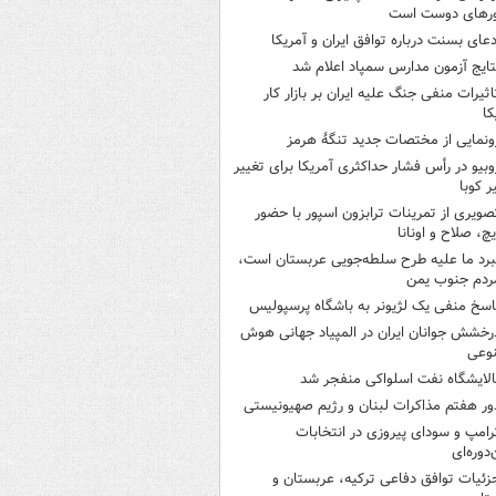
رهای دوست است
دعای بسنت درباره توافق ایران و آمریکا
تایج آزمون مدارس سمپاد اعلام شد
اثیرات منفی جنگ علیه ایران بر بازار کار
کا
ونمایی از مختصات جدید تنگۀ هرمز
وبیو در رأس فشار حداکثری آمریکا برای تغییر
 کوبا
صویری از تمرینات ترابزون اسپور با حضور
چ، صلاح و اونانا
برد ما علیه طرح سلطه‌جویی عربستان است،
ردم جنوب یمن
اسخ منفی یک لژیونر به باشگاه پرسپولیس
رخشش جوانان ایران در المپیاد جهانی هوش
وعی
الایشگاه نفت اسلواکی منفجر شد
ور هفتم مذاکرات لبنان و رژیم صهیونیستی
رامپ و سودای پیروزی در انتخابات
‌دوره‌ای
زئیات توافق دفاعی ترکیه، عربستان و