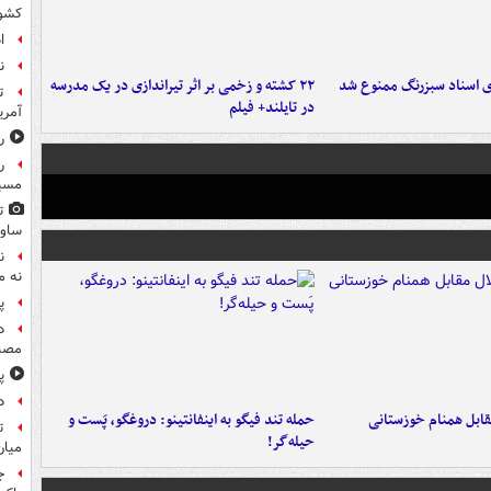
کشو
ا
ن
ای اسناد سبزرنگ ممنوع شد
۲۲ کشته و زخمی بر اثر تیراندازی در یک مدرسه
ت
در تایلند+ فیلم
آمری
ر
ر
مسیر
ت
ساوی
ن
نه م
پ
د
مصن
پ
د
قابل همنام خوزستانی
حمله تند فیگو به اینفانتینو: دروغگو، پَست‌ و
ت
حیله‌گر!
میان
ج