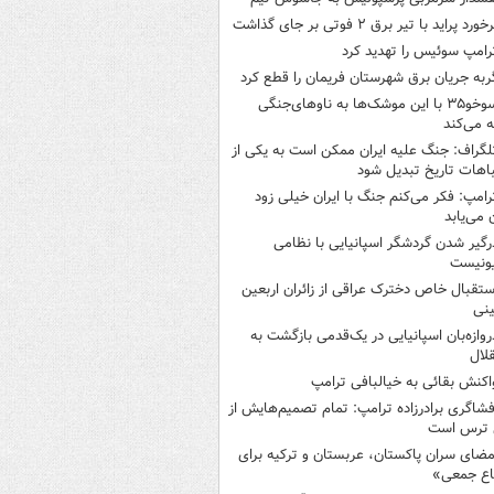
خورد پراید با تیر برق ۲ فوتی بر جای گذاشت
رامپ سوئیس را تهدید کرد
ربه جریان برق شهرستان فریمان را قطع کرد
سوخو۳۵ با این موشک‌ها به ناوهای‌جنگی
 می‌کند
لگراف: جنگ علیه ایران ممکن است به یکی از
اهات تاریخ تبدیل شود
رامپ: فکر می‌کنم جنگ با ایران خیلی زود
ن می‌یابد
رگیر شدن گردشگر اسپانیایی با نظامی
ونیست
ستقبال خاص دخترک عراقی از زائران اربعین
نی
روازه‌بان اسپانیایی در یک‌قدمی بازگشت به
لال
اکنش بقائی به خیالبافی ترامپ
فشاگری برادرزاده ترامپ: تمام تصمیم‌هایش از
 ترس است
مضای سران پاکستان، عربستان و ترکیه برای
اع جمعی»