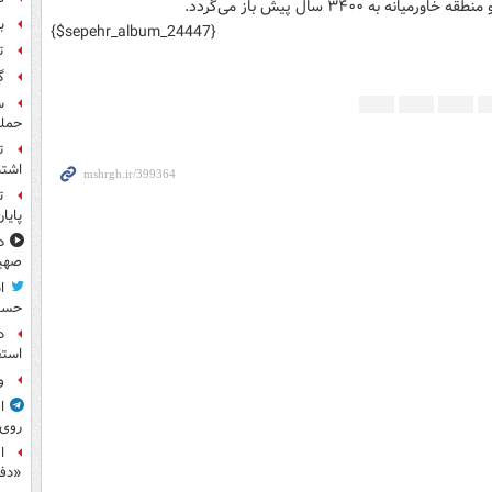
 ۳۴۰۰ سال پیش باز می‌گردد.
بر
{$sepehr_album_24447}
ت
گ
حمله
ت
اشتب
ت
پایا
د
صهی
ا
حسی
د
استق
و
ا
روی
ا
«دف