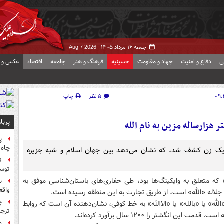
جمعه ۱۶ مرداد ۱۴۰۵ -
Aug 7 2026
ی
دفاع و امنیت
جهاد و مقاومت
حسینیه
فرهنگ و هنر
جامعه
اقتصاد
عکس و ف
۵ نظر
چاپ
پربا
زارساله‌ مزین به نام الله
پ
چاه 
ر یک زن کشف شد، که نشان می‌دهد بین جهان اسلام و شبه جزیره
ت
توس
 نام «بریکا» که متعلق به وایکینگ‌ها بود، طی حفاری‌های باستان‌شناسی موفق به
س
واقع
ه جلاله «الله» است، از طریق تجارت به این منطقه رسیده است.
چ
لله» یا «بالله» یا «الا‌الله» به خط کوفی، نشان‌دهنده‌ آن است که روابط
ترجی
گشتر را ۱۲۰۰ سال برآورد کرده‌اند.
ه