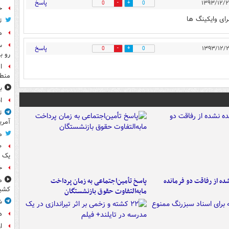
پاسخ
0
0
ح
رای وایکینگ ها
ت
م
س
پاسخ
0
0
رو ب
ا
منطق
ب
ا
ت
آمری
م
یک 
خ
ه از رفاقت دو فرمانده‌
پاسخ تأمین‌اجتماعی به زمان پرداخت
م
کشی
مابه‌التفاوت حقوق بازنشستگان
ش
ه
ا