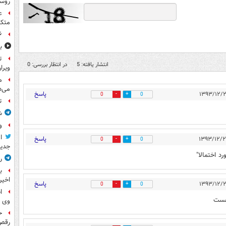
روسی
ع
متکی
۶ فوتی و ۵ مصدوم بر ا
ب
ت
انتشار یافته: 5
در انتظار بررسی: 0
ویرا
م
می‌د
پاسخ
0
0
ت
ش
و
ا
پاسخ
0
0
جدید
د اختمالا"
ر
ب
اخیر
پاسخ
0
0
ا
هست
وی 
ح
رقص