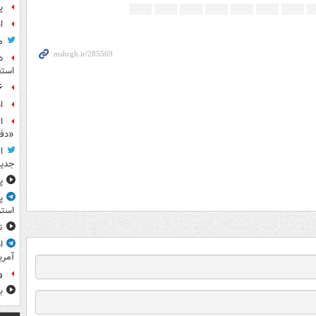
پ
ا
م
د
استق
۶ فوتی و ۵ مصدوم بر ا
ا
ا
«دف
ا
جدید
پ
پ
استر
ت
ا
آمری
و
ب