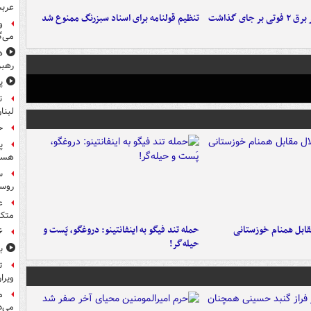
عرب
 جای گذاشت
تنظیم قولنامه برای اسناد سبزرنگ ممنوع شد
و
می‌گ
ه
رهبر
پ
ت
لبنا
حمله
پ
هست
س
روسی
ع
متکی
قابل همنام خوزستانی
حمله تند فیگو به اینفانتینو: دروغگو، پَست‌ و
۶ فوتی و ۵ مصدوم بر ا
حیله‌گر!
ب
ت
ویرا
م
می‌د