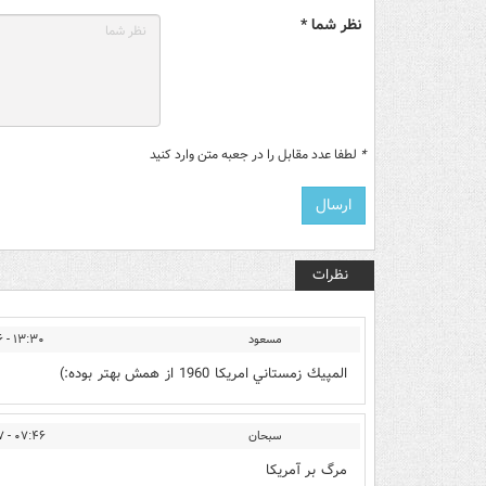
نظر شما *
*
لطفا عدد مقابل را در جعبه متن وارد کنید
نظرات
مسعود
۱۳:۳۰ - ۱۳۹۲/۱۱/۲۶
المپيك زمستاني امريكا 1960 از همش بهتر بوده:)
سبحان
۰۷:۴۶ - ۱۳۹۲/۱۱/۲۷
مرگ بر آمریکا