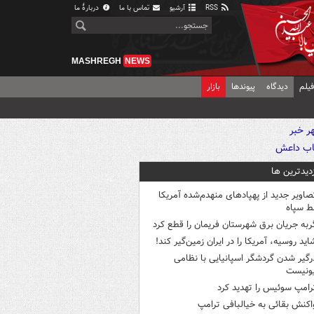
RSS
آرشیو
تماس با ما
دربارهٔ ما
MASHREGH
NEWS
یلم
دیدگاه
پیوندها
بازار
زدیدترین ها
صاویر جدید از پهپادهای منهدم‌شده آمریکا
ط سپاه
ربه جریان برق شهرستان فریمان را قطع کرد
اید روسیه، آمریکا را در ایران زمین‌گیر کند!
رگیر شدن گردشگر اسپانیایی با نظامی
ونیست
رامپ سوئیس را تهدید کرد
اکنش بقائی به خیالبافی ترامپ