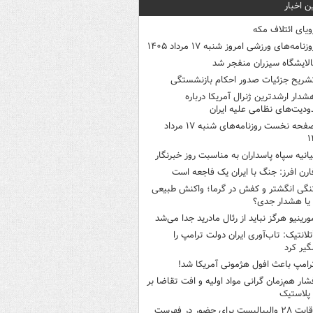
ن اخبار
ویای ائتلاف مکه
وزنامه‌های ورزشی امروز ‌شنبه ۱۷ مرداد ۱۴۰۵
الایشگاه سیزران منفجر شد
شریح جزئیات صدور احکام بازنشستگی
شدار ارشدترین ژنرال آمریکا درباره
دیت‌های نظامی علیه ایران
صفحه نخست روزنامه‌های شنبه ۱۷ مرداد
۱
یانیه سپاه پاسداران به مناسبت روز خبرنگار
ارن افرز: جنگ با ایران یک فاجعه است
نگی انگشتر و کفش در گرما؛ واکنش طبیعی
یا هشدار جدی؟
ورینیو هرگز نباید از رئال مادرید جدا می‌شد
تلانتیک: تاب‌آوری ایران دولت ترامپ را
گیر کرد
رامپ باعث افول هژمونی آمریکا شد!
شار هم‌زمان گرانی مواد اولیه و افت تقاضا بر
ر پلاستیک
رقابت ۲۸ والیبالیست برای حضور در فهرست