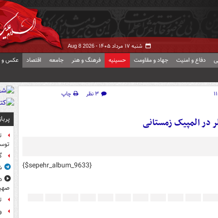
شنبه ۱۷ مرداد ۱۴۰۵ -
Aug 8 2026
ی
دفاع و امنیت
جهاد و مقاومت
حسینیه
فرهنگ و هنر
جامعه
اقتصاد
عکس و ف
۳ نظر
چاپ
پربا
ر در المپیک زمستانی
ت
توس
گ
{$sepehr_album_9633}
ش
د
صهی
ت
و