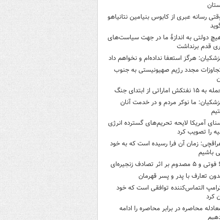
ستان
قتی رسانه عبری از کابوس بنیامین نتانیاهو
وید
یچ دولتی به اندازۀ ما در جهت سیاست‌های
ی قدم برنداشت
زشکیان: هرگز استعفا نداده‌ام و نخواهم داد
جاوزات مجدد رژیم صهیونیستی به جنوب
ن
 به ۱۵ نفتکش‌ اماراتی از ابتدای جنگ
زشکیان: ما نوکر مردم و در خدمت آنان
یم
نای آمریکا لایحه تحریم‌های گسترده انرژی
ه را تصویب کرد
راقچی: زمان آن فرا رسیده است که به خود
 باشیم
ثر تصادف زنجیره‌ای
دون تعارف با پدر و پسر قهرمان
رامپ التماس‌کننده توافقی است که خود
ن کرد
عادله محاصره در برابر محاصره را ادامه
هیم