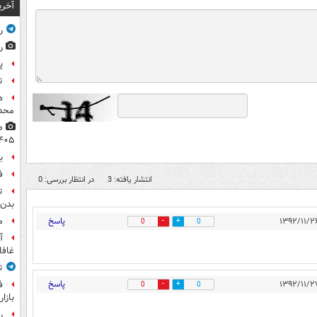
آخری
ر
ر
پ
ت
ه
محدو
۴۰۵
ب
ف
انتشار یافته: 3
در انتظار بررسی: 0
ت
بدن 
پاسخ
م
0
0
آ
غافل
ت
پاسخ
ف
0
0
بازا