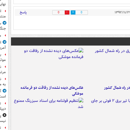
نهای
ا
پاسخ
0
0
منت
س
جنگ
م
ا
آمری
ب
موثر
ن
مرتب
ن
به م
در راه شمال کشور
عکس‌های دیده نشده از رفاقت دو فرمانده‌
آ
موشکی
است
ت
دیپل
پ
نیس
ت