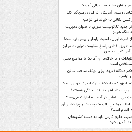
حریم‌های جدید ضد ایرانی آمریکا
اید روسیه، آمریکا را در ایران زمین‌گیر کند!
اکنش بقائی به خیالبافی ترامپ
ثر جدید کارتونیست سوری با عنوان مدیریت
 تنگه هرمز
از قدرت ایران، امنیت پایدار و بومی آن است!
ه تعویق افتادن پاسخ مقاومت عراق به تجاوز
 آمریکایی سعودی
ظهارات وزیر خزانه‌داری آمریکا با مواضع قبلی
متناقض است
کم دادگاه آمریکا برای توقف ساخت سالن
 ترامپ
مله پهپادی به کشتی ترکیه‌ای در دریای سیاه
رامپ و نتانیاهو جنایتکار جنگی هستند!
یزبانی استقلال در آسیا به امارات می‌رسد؟
امانه موشکی پاتریوت چیست و چرا ذخایر آن
ه اتمام است؟
منیت خلیج فارس باید به دست کشورهای
ه تأمین شود