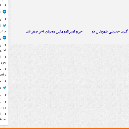
ت
ش
و
ا
ز گنبد حسینی همچنان در
حرم امیرالمومنین محیای آخر صفر شد
جدید
ر
ب
اخیر
ا
وی 
ح
رقص
ح
ت
م
س
رو ب
ا
منطق