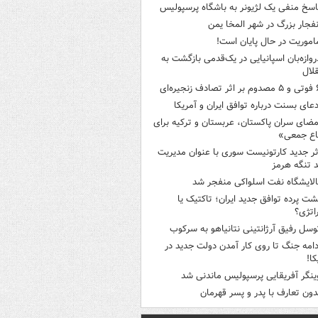
اسخ منفی یک لژیونر به باشگاه پرسپولیس
نفجار بزرگ در شهر المخا یمن
اموریت در حال پایان است!
روازه‌بان اسپانیایی در یک‌قدمی بازگشت به
لال
ثر تصادف زنجیره‌ای
دعای بسنت درباره توافق ایران و آمریکا
مضای سران پاکستان، عربستان و ترکیه برای
اع جمعی»
ثر جدید کارتونیست سوری با عنوان مدیریت
 تنگه هرمز
الایشگاه نفت اسلواکی منفجر شد
شت پرده توافق جدید ایران؛ تاکتیک یا
اتژی؟
وسل رفیق آرژانتینی نتانیاهو به سرکوب
دامه جنگ تا روی کار آمدن دولت جدید در
کا!
ینگر آفریقایی پرسپولیس ماندنی شد
دون تعارف با پدر و پسر قهرمان