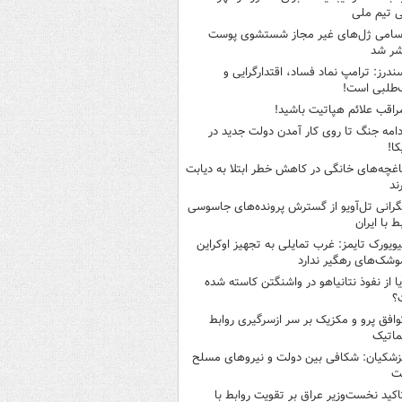
ی تیم ملی
سامی ژل‌های غیر مجاز شستشوی پوست
شر شد
ندرز: ترامپ نماد فساد، اقتدارگرایی و
‌طلبی است!
راقب علائم هپاتیت باشید!
دامه جنگ تا روی کار آمدن دولت جدید در
کا!
اغچه‌های خانگی در کاهش خطر ابتلا به دیابت
ند
گرانی تل‌آویو از گسترش پرونده‌های جاسوسی
ط با ایران
یویورک تایمز: غرب تمایلی به تجهیز اوکراین
وشک‌های رهگیر ندارد
یا از نفوذ نتانیاهو در واشنگتن کاسته شده
؟
وافق پرو و مکزیک بر سر ازسرگیری روابط
ماتیک
زشکیان: شکافی بین دولت و نیروهای مسلح
ت
اکید نخست‌وزیر عراق بر تقویت روابط با