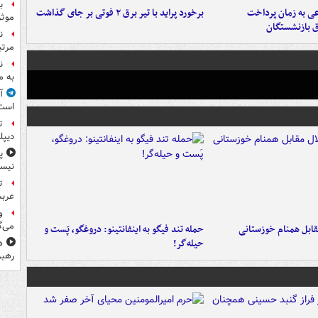
ب
عی به زمان پرداخت
برخورد پراید با تیر برق ۲ فوتی بر جای گذاشت
موثر
ق بازنشستگان
ن
مرتب
ن
به م
آ
است
ت
دیپل
پ
نیس
ت
عرب
و
می‌گ
قابل همنام خوزستانی
حمله تند فیگو به اینفانتینو: دروغگو، پَست‌ و
حیله‌گر!
ه
رهبر