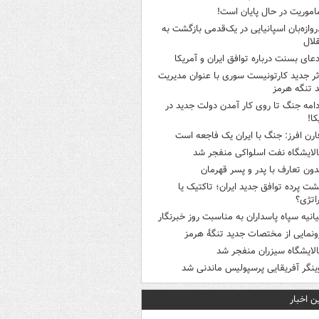
اموریت در حال پایان است!
روازه‌بان اسپانیایی در یک‌قدمی بازگشت به
لال
دعای بسنت درباره توافق ایران و آمریکا
ثر جدید کارتونیست سوری با عنوان مدیریت
 تنگه هرمز
دامه جنگ تا روی کار آمدن دولت جدید در
کا!
ارن افرز: جنگ با ایران یک فاجعه است
الایشگاه نفت اسلواکی منفجر شد
دون تعارف با پدر و پسر قهرمان
شت پرده توافق جدید ایران؛ تاکتیک یا
اتژی؟
یانیه سپاه پاسداران به مناسبت روز خبرنگار
ونمایی از مختصات جدید تنگۀ هرمز
الایشگاه سیزران منفجر شد
ینگر آفریقایی پرسپولیس ماندنی شد
ن اخبار