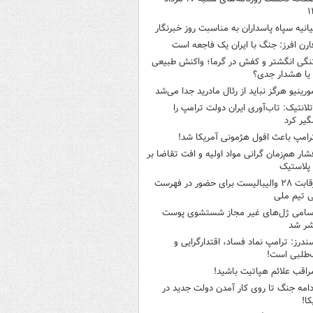
۱
یانیه سپاه پاسداران به مناسبت روز خبرنگار
ارن افرز: جنگ با ایران یک فاجعه است
نگی انگشتر و کفش در گرما؛ واکنش طبیعی
یا هشدار جدی؟
ورینیو هرگز نباید از رئال مادرید جدا می‌شد
تلانتیک: تاب‌آوری ایران دولت ترامپ را
گیر کرد
رامپ باعث افول هژمونی آمریکا شد!
شار هم‌زمان گرانی مواد اولیه و افت تقاضا بر
ر پلاستیک
رقابت ۲۸ والیبالیست برای حضور در فهرست
ی تیم ملی
سامی ژل‌های غیر مجاز شستشوی پوست
شر شد
ندرز: ترامپ نماد فساد، اقتدارگرایی و
‌طلبی است!
راقب علائم هپاتیت باشید!
دامه جنگ تا روی کار آمدن دولت جدید در
کا!