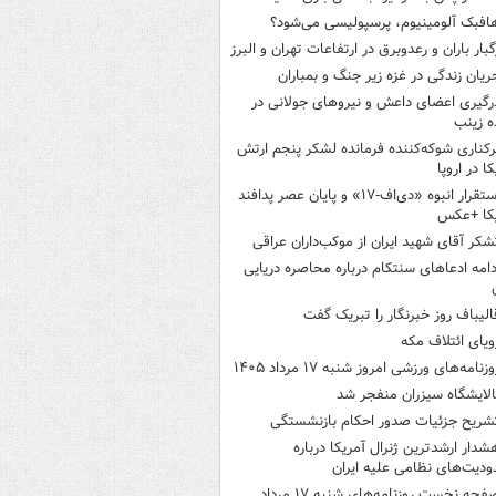
افبک آلومینیوم، پرسپولیسی می‌شود؟
گبار باران و رعدوبرق در ارتفاعات تهران و البرز
ریان زندگی در غزه زیر جنگ و بمباران
رگیری اعضای داعش و نیروهای جولانی در
 زینب
رکناری شوکه‌کننده فرمانده لشکر پنجم ارتش
ا در اروپا
استقرار انبوه «دی‌اف‑۱۷» و پایان عصر پدافند
یکا +عکس
شکر آقای شهید ایران از موکب‌داران عراقی
دامه ادعاهای سنتکام درباره محاصره دریایی
الیباف روز خبرنگار را تبریک گفت
ویای ائتلاف مکه
وزنامه‌های ورزشی امروز ‌شنبه ۱۷ مرداد ۱۴۰۵
الایشگاه سیزران منفجر شد
شریح جزئیات صدور احکام بازنشستگی
شدار ارشدترین ژنرال آمریکا درباره
دیت‌های نظامی علیه ایران
صفحه نخست روزنامه‌های شنبه ۱۷ مرداد