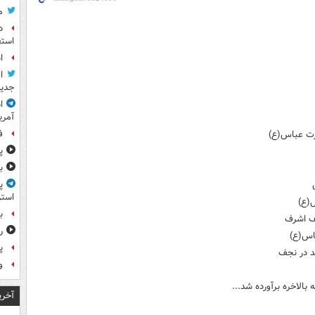
م
د
استق
ا
ا
جدید
ا
آمری
ف
ضرت عباس(ع)
پ
ب
پ
استر
(ع)
ب
جف اشرف
ر
اس(ع)
پ
د در نجف
و
بالاخره برآورده شد...
آخری