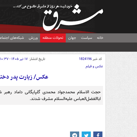
خانه
سیاست
جهان
تحولات منطقه
ورزش
شبکه‌های اجتماع
کد خبر
1824196
تاریخ انتشار:
۱۷ تیر ۱۴۰۵ - ۱۰:۳۷
عکس و فیلم
عکس/ زیارت پدر دختر
حجت الاسلام محمدجواد محمدی گلپایگانی داماد رهبر 
اباالفضل‌العباس علیه‌السلام مشرف شدند.