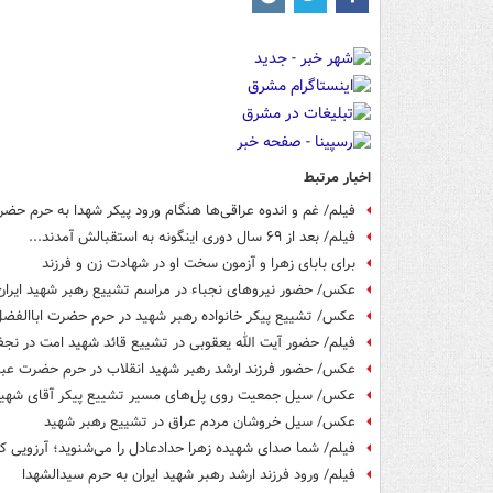
اخبار مرتبط
فیلم/ غم و اندوه عراقی‌ها هنگام ورود پیکر شهدا به حرم ح
فیلم/ بعد از ۶۹ سال دوری اینگونه به استقبالش آمدند...
برای بابای زهرا و آزمون سخت او در شهادت زن و فرزند
عکس/ حضور نیروهای نجباء در مراسم تشییع رهبر شهید ایران
عکس/ تشییع پیکر خانواده رهبر شهید در حرم حضرت اباالفضل
فیلم/ حضور آیت الله یعقوبی در تشییع قائد شهید امت در ن
عکس/ حضور فرزند ارشد رهبر شهید انقلاب در حرم حضرت عب
عکس/ سیل جمعیت روی پل‌های مسیر تشییع پیکر آقای شهی
عکس/ سیل خروشان مردم عراق در تشییع رهبر شهید
فیلم/ شما صدای شهیده زهرا حدادعادل را می‌شنوید؛ آرزویی که 
فیلم/ ورود فرزند ارشد رهبر شهید ایران به حرم سیدالشهدا