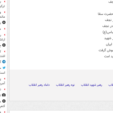
ب
نجف
ترکی
و
م حضرت سقا
ماند
ر نجف
ب
 در نجف
م
باس(ع)
ر
 شهید
ارتش
یران
چ
آغوش گرفت
ک
اشتب
د امت
آ
خ
است
پ
آمری
لاب
رهبر شهید انقلاب
نوه رهبر انقلاب
داماد رهبر انقلاب
ن
ت
م
کنم
ه