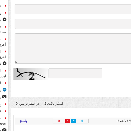
ه
ر
ج
د
سیده
ب
آمریک
آمر
ت
ا
ایران
ق
ر
ر
انتشار یافته: 2
در انتظار بررسی: 0
پ
ت
ه
پاسخ
0
0
محدو