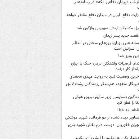
ازتاب «پیمان دفاعی مکه» در رسانه‌های
ه
زارت دفاع: ایران در میدان دفاع مقتدر خواهد
یل مکانیکی ارتش صهیونی واژگون شد
قصد جدید پسر زیدان
سانه عبری زبان: روزهای سختی در انتظار
 اسرائیل است
ین ونیز شد!
دام فرضیات واشنگتن درباره جنگ با ایران
اه از کار درآمد
خرین وضعیت نبرد به روایت مهدی محمدی
برنگار متعهد، هم‌سنگر رزمندگان پشت لانچر
نتاگون دسترسی وزیر سابق نیروی هوایی
کا را قطع کرد
قطه، ته خط!
صاویر دیده‌ نشده از دو فرمانده شهید موشکی
هران غفوریان: دوست دارم نقش شهید بازی
شدار پکن به توکیو: با آتش بازی نکنید