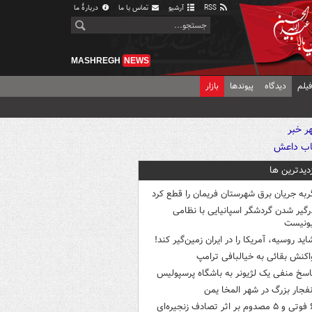
RSS
آرشیو
تماس با ما
دربارهٔ ما
MASHREGH
NEWS
یلم
دیدگاه
پیوندها
بازار
زدیدترین ها
ربه جریان برق شهرستان فریمان را قطع کرد
رگیر شدن گردشگر اسپانیایی با نظامی
ونیست
اید روسیه، آمریکا را در ایران زمین‌گیر کند!
اکنش بقائی به خیالبافی ترامپ
اسخ منفی یک لژیونر به باشگاه پرسپولیس
نفجار بزرگ در شهر المخا یمن
ثر تصادف زنجیره‌ای