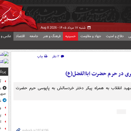
شنبه ۱۷ مرداد ۱۴۰۵ -
Aug 8 2026
ی
دفاع و امنیت
جهاد و مقاومت
حسینیه
فرهنگ و هنر
جامعه
اقتصاد
عکس و ف
۲ نظر
چاپ
پربا
ی در حرم حضرت اباالفضل(ع)
گ
شهید انقلاب به همراه پیکر دختر خردسالش به پاپوسی حرم حضرت
د
صهی
ش
و
پ
ا
۶ فوتی و ۵ مصدوم بر ا