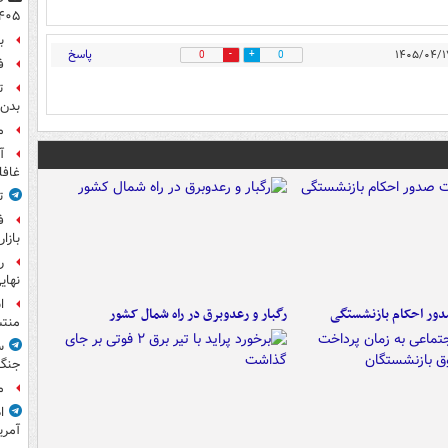
۴۰۵
ب
پاسخ
0
0
ف
ت
بدن 
م
آ
غافل
ت
ف
بازا
نهای
ا
ور احکام بازنشستگی
رگبار و رعدوبرق در راه شمال کشور
منت
س
جنگ
م
ا
آمری