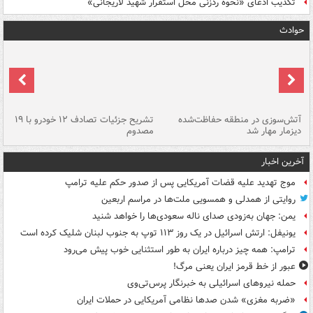
تکذیب ادعای «نحوه ردزنی محل استقرار شهید لاریجانی»
حوادث
تصادف مرگبار در محور اهواز–شوش ۲
آتش‌سوزی در منطقه حفاظت‌شده
تشریح جزئیات تصادف ۱۲ خودرو با ۱۹
پا
دیزمار مهار شد
مصدوم
آخرین اخبار
موج تهدید علیه قضات آمریکایی پس از صدور حکم علیه ترامپ
روایتی از همدلی و همسویی ملت‌ها در مراسم اربعین
یمن: جهان به‌زودی صدای ناله سعودی‌ها را خواهد شنید
یونیفل: ارتش اسرائیل در یک روز ۱۱۳ توپ به جنوب لبنان شلیک کرده است
ترامپ: همه چیز درباره ایران به طور استثنایی خوب پیش می‌رود
عبور از خط قرمز ایران یعنی مرگ!
حمله نیروهای اسرائیلی به خبرنگار پرس‌تی‌وی
«ضربه مغزی» شدن صدها نظامی آمریکایی در حملات ایران