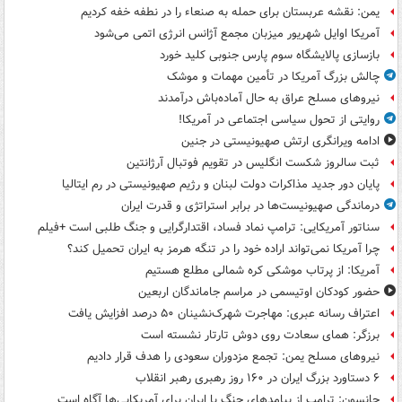
یمن: نقشه عربستان برای حمله به صنعاء را در نطفه خفه کردیم
آمریکا اوایل شهریور میزبان مجمع آژانس انرژی اتمی می‌شود
بازسازی پالایشگاه سوم پارس جنوبی کلید خورد
چالش بزرگ آمریکا در تأمین مهمات و موشک
نیروهای مسلح عراق به حال آماده‌باش درآمدند
روایتی از تحول سیاسی اجتماعی در آمریکا!
ادامه ویرانگری ارتش صهیونیستی در جنین
ثبت سالروز شکست انگلیس در تقویم فوتبال آرژانتین
پایان دور جدید مذاکرات دولت لبنان و رژیم صهیونیستی در رم ایتالیا
درماندگی صهیونیست‌ها در برابر استراتژی و قدرت ایران
سناتور آمریکایی: ترامپ نماد فساد، اقتدارگرایی و جنگ طلبی است +فیلم
چرا آمریکا نمی‌تواند اراده خود را در تنگه هرمز به ایران تحمیل کند؟
آمریکا: از پرتاب موشکی کره شمالی مطلع هستیم
حضور کودکان اوتیسمی در مراسم جاماندگان اربعین
اعتراف رسانه عبری: مهاجرت شهرک‌نشینان ۵۰ درصد افزایش یافت
برزگر: همای سعادت روی دوش تارتار نشسته است
نیروهای مسلح یمن: تجمع مزدوران سعودی را هدف قرار دادیم
۶ دستاورد بزرگ ایران در ۱۶۰ روز رهبری رهبر انقلاب
جانسون: ترامپ از پیامدهای جنگ با ایران برای آمریکایی‌ها آگاه است