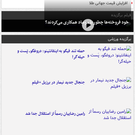
افزایش قیمت جهانی طلا
فیلم برگزیده
خود فروخته‌ها چطور با موساد همکاری می‌کردند؟
برگزیده ورزشی
حمله تند فیگو به اینفانتینو: دروغگو، پَست‌ و
حیله‌گر!
جنجال جدید نیمار در برزیل +فیلم
رامین رضاییان رسماً از استقلال جدا شد