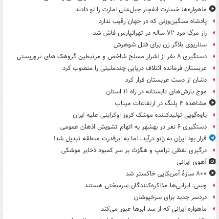
ماهواره‌ها خسارت انفجار جبل‌علی امارت را لو دادند
پادشاه سنگین‌وزنی که در جهان رقیب ندارد
راز مرگ مرد ۷۲ ساله در تهرانپارس فاش شد
سناریوی بلاگر زن برای قتل شوهرش
دستگیری ۸ نفر از اشرار مسلح شاخص و مرتبطین گروهک های تروریستی
عربستان فرمانده ائتلاف دریایی چندملیتی را منصوب کرد
دشان از دست عربستان فرار کرد
موج بارش‌های تابستانه در راه ۱۱ استان
مشاهده ۴ پلنگ در ارتفاعات میناب
یاوه‌گویی تولیدکننده موشک کروز اوکراینی علیه ایران
دستگیری ۶ نفر در بهشهر به اتهام تشویش اذهان عمومی
قرار بود ایران به زانو درآید، اما به ابرقدرت منطقه تبدیل شد!
درگیری لفظی ترامپ و هگزث بر سر کمبود ذخایر موشکی
آهوی ایرانی
۸۰۰ سازۀ آمریکایی خاکستر شد
ونس: ایرانی‌ها مذاکره‌کنندگان سرسختی هستند
دردسر جدید برای سرخپوشان
ماهواره ایرانی که از سد ابرها عبور می‌کند