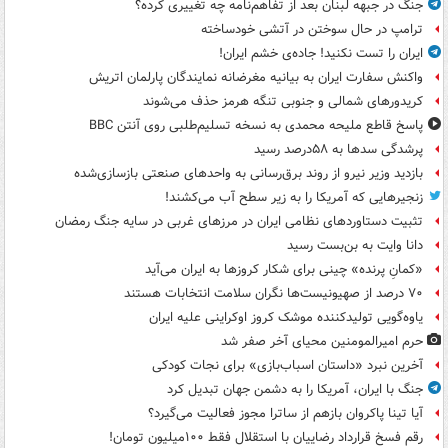
جنگ در جبهه لبنان بعد از تفاهم‌نامه چه تغییری کرده؟
ترامپ در حال سوختن در آتشی خودساخته
ایران را تست نکنید! جاده‌ی خشم ایران!
واکنش سفارت ایران به بیانیه مغرضانه نمایندگان پارلمان اتریش
کریدورهای شمالی و جنوبی تنگه هرمز حذف می‌شوند
پاسخ قاطع ملیحه محمدی به نسخه تسلیم‌طلبی روی آنتن BBC
پرشدگی سدها به ۵۸درصد رسید
بازدید وزیر نیرو از روند برق‌رسانی به واحدهای صنعتی بازسازی‌شده
زنجیرهایی که آمریکا را به زیر سطح آب می‌کشند!
تثبیت دستاوردهای نظامی ایران در مرزهای غربی در سایه جنگ رمضان
دانا وایت به بن‌بست رسید
«کمانِ پرنده» چینی برای شکار کروزها به ایران می‌آید
۷۰ درصد از صهیونیست‌ها نگران سلامت انتخابات هستند
یاوه‌گویی تولیدکننده موشک کروز اوکراینی علیه ایران
حرم امیرالمومنین محیای آخر صفر شد
آخرین نبرد «داستان اسباب‌بازی» برای نجات کودکی
جنگ با ایران، آمریکا را به دشمن جهان تبدیل کرد
آیا تینا پاکروان بازهم از ساترا مجوز فعالیت می‌گیرد؟
رقم فسخ قرارداد رضاییان با استقلال فقط ۱۰۰میلیون تومان!