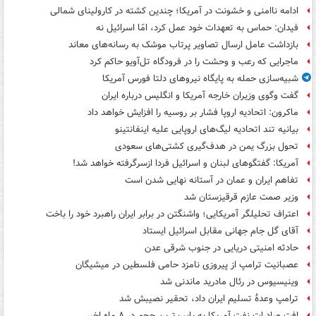
ادامه ناامنی و خشونت در آمریکا؛ چندین کشته در کارولینای شمالی
فیدان: حماس به تعهدات خود عمل کرد، امّا اسرائیل نه
بازداشت عامل ارسال تصاویر پرتاب موشک به رسانه‌های معاند
ماجرایی که رعب و وحشت را در فرودگاه تل‌آویو حاکم کرد
شبیه‌سازی حمله به پایگاه نیروهای دلتا فورس آمریکا
گفت وگوی وزیران خارجه آمریکا و انگلیس درباره ایران
ماکرون: اتحادیه اروپا فشار بر روسیه را افزایش خواهد داد
بیانیه تند اتحادیه لیگ‌های اروپایی علیه اینفانتینو
تحول بزرگ یمن در هدف‌گیری کشتی‌های سعودی
آمریکا: گفتگوهای لبنان و اسرائیل فردا ازسرگرفته خواهد شد!
تفاهم ایران و عمان در آستانه نهایی شدن است
وزیر صمت عازم قرقیزستان شد
اعتراف تحلیلگر آمریکایی؛ واشنگتن در برابر ایران راهبرد خود را باخت
آقای گل جام جهانی مقابل اسرائیل ایستاد
حادثه امنیتی دریایی در جنوب شرقی عدن
عصبانیت ترامپ از پیروزی نامزد حامی فلسطین در میشیگان
وینیسیوس در رئال مادرید ماندنی شد
ترامپ وعدۀ تسلیم ایران داد، تحقیر نصیبش شد
افت صادرات نفت آمریکا به پایین‌ترین حجم در ۸ ماه اخیر