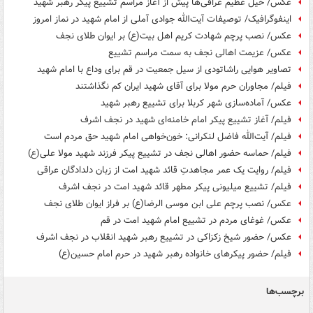
عکس/ خیل عظیم عراقی‌ها پیش از آغاز مراسم تشییع پیکر رهبر شهید
اینفوگرافیک/ توصیفات آیت‌الله جوادی آملی از امام شهید در نماز امروز
عکس/ نصب پرچم شهادت کریم اهل بیت(ع) بر ایوان طلای نجف
عکس/ عزیمت اهالی نجف به سمت مراسم تشییع
تصاویر هوایی راشاتودی از سیل جمعیت در قم برای وداع با امام شهید
فیلم/ مجاوران حرم مولا برای آقای شهید ایران کم نگذاشتند
عکس/ آماده‌سازی شهر کربلا برای تشییع رهبر شهید
فیلم/ آغاز تشییع پیکر امام خامنه‌ای شهید در نجف اشرف
فیلم/ آیت‌الله فاضل لنکرانی: خون‌خواهی امام شهید حق مردم است
فیلم/ حماسه حضور اهالی نجف در تشییع پیکر فرزند شهید مولا علی(ع)
فیلم/ روایت یک عمر مجاهدتِ قائد شهید امت از زبان دلدادگان عراقی
فیلم/ تشییع میلیونی پیکر مطهر قائد شهید امت در نجف اشرف
عکس/ نصب پرچم علی ابن موسی الرضا(ع) بر فراز ایوان طلای نجف
عکس/ غوغای مردم در تشییع امام شهید امت در قم
عکس/ حضور شیخ زکزاکی در تشییع رهبر شهید انقلاب در نجف اشرف
فیلم/ حضور پیکرهای خانواده رهبر شهید در حرم امام حسین(ع)
برچسب‌ها