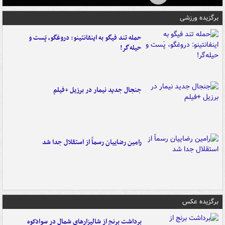
برگزیده ورزشی
حمله تند فیگو به اینفانتینو: دروغگو، پَست‌ و
حیله‌گر!
جنجال جدید نیمار در برزیل +فیلم
رامین رضاییان رسماً از استقلال جدا شد
برگزیده عکس
برداشت برنج از شالیزارهای شمال در سوادکوه