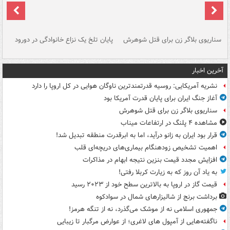
سناریوی بلاگر زن برای قتل شوهرش
پایان تلخ یک نزاع خانوادگی در دورود
و 
آخرین اخبار
نشریه آمریکایی: روسیه قدرتمندترین ناوگان هوایی در کل اروپا را دارد
آغاز جنگ ایران برای پایان قدرت آمریکا بود
سناریوی بلاگر زن برای قتل شوهرش
مشاهده ۴ پلنگ در ارتفاعات میناب
قرار بود ایران به زانو درآید، اما به ابرقدرت منطقه تبدیل شد!
اهمیت تشخیص زودهنگام بیماری‌های دریچه‌ای قلب
افزایش مجدد قیمت بنزین نتیجه ابهام در مذاکرات
به یاد آن روز که به زیارت کربلا رفتی!
قیمت گاز در اروپا به بالاترین سطح خود از ۲۰۲۳ رسید
برداشت برنج از شالیزارهای شمال در سوادکوه
جمهوری اسلامی نه از موشک می‌گذرد، نه از تنگه هرمز!
ناگفته‌هایی از آمپول های لاغری؛ از عوارض مرگبار تا زیبایی