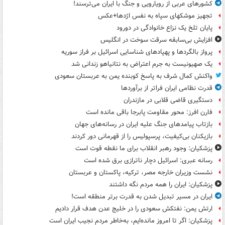
کشورهای عربی از رویارویی و جنگ با ایران می‌ترسند!
تجهیز موشکهای سپاه به نفس اژدها+عکس
پایان تلخ یک نزاع خانوادگی در دورود
افزایش بی‌سابقه سرقت سوخت در انگلیس
پرواز بالگردها و پهپادهای شناسایی اسرائیل بر فراز سوریه
یک صهیونیست به جرم اعتراض به نتانیاهو زندانی شد
واکنش کمال شرف به پاسخ کوبنده یمن به عربستان سعودی
قدرت نظامی ایران فراتر از برآوردها
دستگیری قاضی قلابی در مازندران
فارن افرز: محور مقاومت پابرجا باقی مانده است
بازتاب پیامدهای جنگ علیه ایران در رسانه‌های جهان
بازیکنان بی‌کیفیت، پرسپولیس را از قهرمانی دور کردند
پزشکیان: وجود رهبر انقلاب برای ما نقطه قوت است
رسانه عبری: اسرائیل دچار ناترازی برق شده است
نشست وزیران خارجه مصر، ترکیه، پاکستان و عربستان
پزشکیان: ایران را همه مردم نگه داشتند
ایران در مسیر تبدیل شدن به قدرت برتر منطقه است!
ارتش یمن: نفتکش سعودی را در خلیج عدن هدف قرار دادیم
پزشکیان: اگر تا امروز مانده‌ایم، به‌خاطر مردم نجیب ایران است