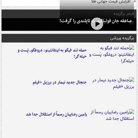
افزایش قیمت جهانی طلا
فیلم برگزیده
صاعقه جان فوتبالیست تایلندی را گرفت!
برگزیده ورزشی
حمله تند فیگو به اینفانتینو: دروغگو، پَست‌ و
حیله‌گر!
جنجال جدید نیمار در برزیل +فیلم
رامین رضاییان رسماً از استقلال جدا شد