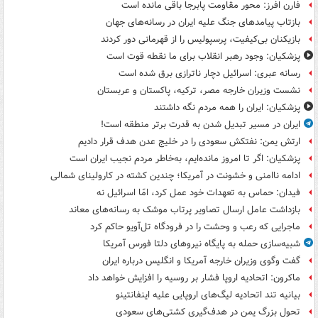
فارن افرز: محور مقاومت پابرجا باقی مانده است
بازتاب پیامدهای جنگ علیه ایران در رسانه‌های جهان
بازیکنان بی‌کیفیت، پرسپولیس را از قهرمانی دور کردند
پزشکیان: وجود رهبر انقلاب برای ما نقطه قوت است
رسانه عبری: اسرائیل دچار ناترازی برق شده است
نشست وزیران خارجه مصر، ترکیه، پاکستان و عربستان
پزشکیان: ایران را همه مردم نگه داشتند
ایران در مسیر تبدیل شدن به قدرت برتر منطقه است!
ارتش یمن: نفتکش سعودی را در خلیج عدن هدف قرار دادیم
پزشکیان: اگر تا امروز مانده‌ایم، به‌خاطر مردم نجیب ایران است
ادامه ناامنی و خشونت در آمریکا؛ چندین کشته در کارولینای شمالی
فیدان: حماس به تعهدات خود عمل کرد، امّا اسرائیل نه
بازداشت عامل ارسال تصاویر پرتاب موشک به رسانه‌های معاند
ماجرایی که رعب و وحشت را در فرودگاه تل‌آویو حاکم کرد
شبیه‌سازی حمله به پایگاه نیروهای دلتا فورس آمریکا
گفت وگوی وزیران خارجه آمریکا و انگلیس درباره ایران
ماکرون: اتحادیه اروپا فشار بر روسیه را افزایش خواهد داد
بیانیه تند اتحادیه لیگ‌های اروپایی علیه اینفانتینو
تحول بزرگ یمن در هدف‌گیری کشتی‌های سعودی