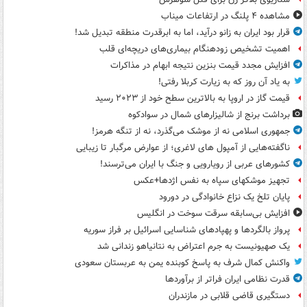
مشاهده ۴ پلنگ در ارتفاعات میناب
قرار بود ایران به زانو درآید، اما به ابرقدرت منطقه تبدیل شد!
اهمیت تشخیص زودهنگام بیماری‌های دریچه‌ای قلب
افزایش مجدد قیمت بنزین نتیجه ابهام در مذاکرات
به یاد آن روز که به زیارت کربلا رفتی!
قیمت گاز در اروپا به بالاترین سطح خود از ۲۰۲۳ رسید
برداشت برنج از شالیزارهای شمال در سوادکوه
جمهوری اسلامی نه از موشک می‌گذرد، نه از تنگه هرمز!
ناگفته‌هایی از آمپول های لاغری؛ از عوارض مرگبار تا زیبایی
کشورهای عربی از رویارویی و جنگ با ایران می‌ترسند!
تجهیز موشکهای سپاه به نفس اژدها+عکس
پایان تلخ یک نزاع خانوادگی در دورود
افزایش بی‌سابقه سرقت سوخت در انگلیس
پرواز بالگردها و پهپادهای شناسایی اسرائیل بر فراز سوریه
یک صهیونیست به جرم اعتراض به نتانیاهو زندانی شد
واکنش کمال شرف به پاسخ کوبنده یمن به عربستان سعودی
قدرت نظامی ایران فراتر از برآوردها
دستگیری قاضی قلابی در مازندران