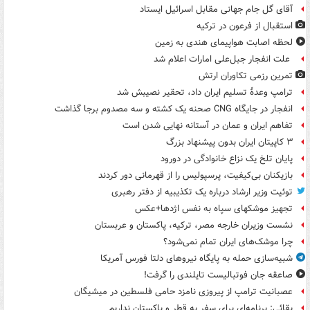
آقای گل جام جهانی مقابل اسرائیل ایستاد
استقبال از فرعون در ترکیه
لحظه اصابت هواپیمای هندی به زمین
علت انفجار جبل‌علی امارات اعلام شد
تمرین رزمی تکاوران ارتش
ترامپ وعدۀ تسلیم ایران داد، تحقیر نصیبش شد
انفجار در جایگاه CNG صحنه یک کشته و سه مصدوم برجا گذاشت
تفاهم ایران و عمان در آستانه نهایی شدن است
۳ کاپیتان ایران بدون پیشنهاد بزرگ
پایان تلخ یک نزاع خانوادگی در دورود
بازیکنان بی‌کیفیت، پرسپولیس را از قهرمانی دور کردند
توئیت وزیر ارشاد درباره یک تکذیبیه از دفتر رهبری
تجهیز موشکهای سپاه به نفس اژدها+عکس
نشست وزیران خارجه مصر، ترکیه، پاکستان و عربستان
چرا موشک‌های ایران تمام نمی‌شود؟
شبیه‌سازی حمله به پایگاه نیروهای دلتا فورس آمریکا
صاعقه جان فوتبالیست تایلندی را گرفت!
عصبانیت ترامپ از پیروزی نامزد حامی فلسطین در میشیگان
بقائی: برنامه‌ای برای سفر به قطر و پاکستان نداریم