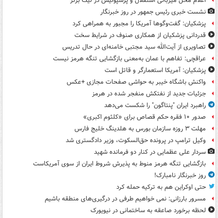
اعلام محل میزبانی استقلال و پرسپولیس در لیگ برتر
نشست خبری رئیس جمهور در روز خبرنگار
پزشکیان: گفت‌وگوها آمریکا را مجبور به همراهی کرد
قدردانی پزشکیان از همکاری صنوف در شرایط سخت
تصاویری از آیت‌الله سید مجتبی خامنه‌ای در حال تدریس
عراقچی: تفاهم با عمان به‌معنی بازگشایی تنگه هرمز نیست
پزشکیان: آمریکا استعمارگر و قاتل است
واکنش باشگاه خیبر به حواشی صفحات مجازی +عکس
جزئیات جدید از نفتکش منفجر شده در هرمز
راهبرد ایران "پنتاگون" را شکست می‌دهد
صدور ۱۰ فقره حکم قصاص برای «کلثوم اکبری»
مهلت ۳ روزه سازمان بورس به هلدینگ خلیج فارس
وکیل ترامپ در پرونده حق‌السکوت، وزیر دادگستری شد
سردار علی عظمایی در کنار دو فرمانده شهید
بازگشایی تنگه هرمز منوط به پذیرش شروط ایران از سوی آمریکاست
روز خبرنگار نامبارک!
حتی اوکراین هم به ترکیه حمله کرد
مسرور بارزانی: نمی خواهیم طرفی در درگیری‌های منطقه باشیم
لحظه برخورد صاعقه به ساختمانی در نیویورک