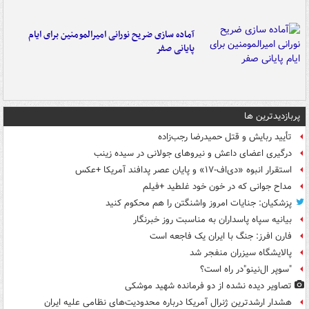
آماده سازی ضریح نورانی امیرالمومنین برای ایام
پایانی صفر
پربازدیدترین ها
تأیید ربایش و قتل حمیدرضا رجب‌زاده
درگیری اعضای داعش و نیروهای جولانی در سیده زینب
استقرار انبوه «دی‌اف‑۱۷» و پایان عصر پدافند آمریکا +عکس
مداح جوانی که در خون خود غلطید +فیلم
پزشکیان: جنایات امروز واشنگتن را هم محکوم کنید
بیانیه سپاه پاسداران به مناسبت روز خبرنگار
فارن افرز: جنگ با ایران یک فاجعه است
پالایشگاه سیزران منفجر شد
"سوپر ال‌نینو"در راه است؟
تصاویر دیده‌ نشده از دو فرمانده شهید موشکی
هشدار ارشدترین ژنرال آمریکا درباره محدودیت‌های نظامی علیه ایران