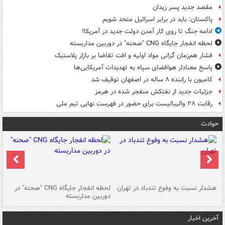
مقصد جدید پسر زیدان
پاکستان: باید در برابر اسرائیل متحد شویم
ادامه جنگ تا روی کار آمدن دولت جدید در آمریکا!
لحظه انفجار جایگاه CNG "صحنه" در دوربین مداربسته
فشار هم‌زمان گرانی مواد اولیه و افت تقاضا بر بازار پلاستیک
پاسخ معنادار هوافضای سپاه به تهدیدات آمریکایی‌ها
کامیون با راننده ۸ ساله در اصفهان توقیف شد
جزئیات جدید از نفتکش منفجر شده در هرمز
رقابت ۲۸ والیبالیست برای حضور در فهرست نهایی تیم ملی
حوادث
ای
هشدار نسبت به وفوع تندباد در تهران
لحظه انفجار جایگاه CNG "صحنه" در
دس
دوربین مداربسته
ات
آخرین اخبار