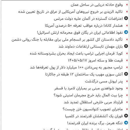
وقوع حادثه دریایی در ساحل عمان
تاکید الزیدی بر خروج نیروهای آمریکایی از عراق در تاریخ تعیین شده
اعتراضات گسترده در آلمان علیه دولت مرتس
هشدار کانادا درباره عواقب تعرفه ۵۰ درصدی آمریکا
نفوذ اطلاعاتی ایران در یگان فوق محرمانه ارتش اسرائیل!
تأکید دادستان کل کشور بر انسجام ملی برای مقابله با جنگ روانی دشمن
باران مهمان تابستانی ارتفاعات دماوند شد
کوبا: فرمان اجرایی ترامپ باعث ایجاد بحران بشردوستانه شده
قیمت طلا و سکه امروز ۱۴۰۵/۰۵/۱۷
ترامپ مجبور به پس‌دادن ۱۰۰ میلیارد دلار از پول تعرفه‌ها شد
آتش سوزی مهیب یک ساختمان ۱۲ طبقه در جاکارتا
پدر لیونل مسی درگذشت
وجود شواهدی مبنی بر بمباران لامرد با فسفر
چرا بیت المال باید خرج مجرمان امنیتی شود؟
قرارداد مربی خارجی استقلال تمدید شد
ماجرای تصویب کنوانسیون خزر چیست؟
فوران یک آتشفشان قدرتمند در کلمبیا
تنگه هرمز، برگ برنده ایران قدرتمند!