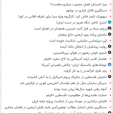
چرا تابستان فصل محبوب میکروب‌هاست؟
دستگیری قاتل فراری در نوشهر
نیویورک تایمز فاش کرد: کارگروه ویژه سیا برای تفرقه افکنی در کوبا
کنترل کامل تنگه هرمز در دست ایران!
پرچم سیاه بر فراز گنبد حسینی همچنان در اهتزاز است
ماجرای پیاده روی اربعین حاج رمضان
این دیپلماسی نمایشی، شکست خورده است
روایت پزشکیان از انحلال بانک آینده
شمیم خوش رضوی در هوای بین‌الحرمین
هشدار افسر ارشد آمریکایی به کاخ سفید +فیلم
موشک‌های بالستیک ایران؛ چالش راهبردی آمریکا
باید افراد کارآمدتر را به کار گرفت
حامیان فلسطین در مکزیک پرچم اسرائیل را به آتش کشیدند
دبیرکل سازمان ملل باز هم خواستار آتش‌بس فوری در اوکراین شد
آنچه رهبر شهید سال‌ها پیش دیده بودند
حمایت هلندی‌ها از مظلومیت فلسطین +فیلم
افشای برکناری در موساد پس از شکست پروژه علیه ایران
دستگیری عامل انتشار مطالب توهین‌آمیز علیه زائران اربعین در فضای مجازی