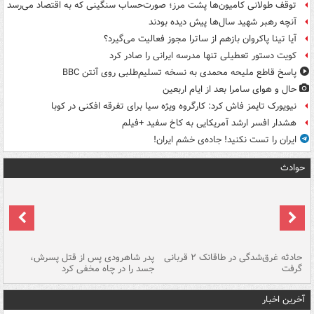
توقف طولانی کامیون‌ها پشت مرز؛ صورت‌حساب سنگینی که به اقتصاد می‌رسد
آنچه رهبر شهید سال‌ها پیش دیده بودند
آیا تینا پاکروان بازهم از ساترا مجوز فعالیت می‌گیرد؟
کویت دستور تعطیلی تنها مدرسه ایرانی را صادر کرد
پاسخ قاطع ملیحه محمدی به نسخه تسلیم‌طلبی روی آنتن BBC
حال و هوای سامرا بعد از ایام اربعین
نیویورک تایمز فاش کرد: کارگروه ویژه سیا برای تفرقه افکنی در کوبا
هشدار افسر ارشد آمریکایی به کاخ سفید +فیلم
ایران را تست نکنید! جاده‌ی خشم ایران!
حوادث
شته
حادثه غرق‌شدگی در طاقانک ۲ قربانی
پدر شاهرودی پس از قتل پسرش،
دس
گرفت
جسد را در چاه مخفی کرد
آخرین اخبار