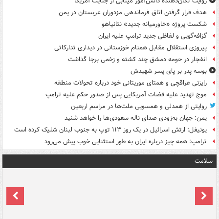
روایت تکان‌دهنده دانش‌آموز مینابی از جنایت آمریکا
هدف قرار گرفتن اتاق‌ فرماندهی مزدوران عربستان در یمن
شکست پروژه «خاورمیانه جدید» نتانیاهو
گزافه‌گویی و لفاظی جدید ترامپ علیه ایران
پیروزی استقلال مقابل همنام خوزستانی در دیداری تدارکاتی
انفجار در حومه دمشق چند کشته و زخمی برجا گذاشت
بوسه‌ پدر بر پای پسر شهیدش
رایزنی عراقچی و همتای موریتانی خود درباره تحولات منطقه
موج تهدید علیه قضات آمریکایی پس از صدور حکم علیه ترامپ
روایتی از همدلی و همسویی ملت‌ها در مراسم اربعین
یمن: جهان به‌زودی صدای ناله سعودی‌ها را خواهد شنید
یونیفل: ارتش اسرائیل در یک روز ۱۱۳ توپ به جنوب لبنان شلیک کرده است
ترامپ: همه چیز درباره ایران به طور استثنایی خوب پیش می‌رود
سلامت
ت