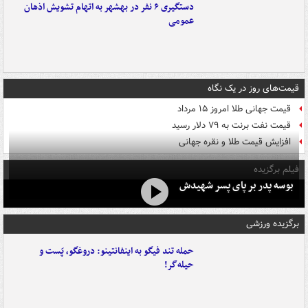
دستگیری ۶ نفر در بهشهر به اتهام تشویش اذهان
عمومی
قیمت‌های روز در یک نگاه
قیمت جهانی طلا امروز ۱۵ مرداد
قیمت نفت برنت به ۷۹ دلار رسید
افزایش قیمت طلا و نقره جهانی
فیلم برگزیده
بوسه‌ پدر بر پای پسر شهیدش
برگزیده ورزشی
حمله تند فیگو به اینفانتینو: دروغگو، پَست‌ و
حیله‌گر!