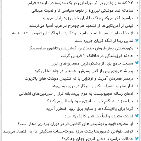
۲۲ کشته و زخمی بر اثر تیراندازی در یک مدرسه در تایلند+ فیلم
سامانه ضد موشکی لیزری؛ از بلوف سیاسی تا واقعیت میدانی
ترامپ: فکر می‌کنم جنگ با ایران خیلی زود پایان می‌یابد
نیمی از آمریکایی‌ها از تشدید هرج‌ومرج در غرب آسیا می‌ترسند
از حذف نام همسر تا تغییر نام خانوادگی؛ اما و اگرهای تعویض شناسنامه
نمایی زیبا از تنگه کریان جزیره قشم
رکوردشکنی پیش‌فروش جدیدترین گوشی‌های تاشوی سامسونگ
حادثه غرق‌شدگی در طاقانک ۲ قربانی گرفت
مسجد جامع یزد، از باشکوه‌ترین معماری‌های ایران
پدر شاهرودی پس از قتل پسرش، جسد را در چاه مخفی کرد
دردسر همزمان آمریکا و اوکراین با ته کشیدن موشک های پاتریوت
آثار مخرب مصرف الکل و سیگار در بروز بیماری‌ها
اذعان رسانه صهیونیست به موج بی‌سابقه فرار از سرزمین‌های اشغالی
چرا مغز در هنگام خواب، انرژی خود را خالی می‌کند؟
گرما برای پالایشگاه‌ها و منابع برق اروپا اضطرار آفرید
ایالات متحده واقعاً یک «ببر کاغذی» است!
آیا مصرف قهوه و نوشیدنی‌های کافئین‌دار در دوران بارداری مجاز است؟
توقف طولانی کامیون‌ها پشت مرز؛ صورت‌حساب سنگینی که به اقتصاد می‌رسد
حماقت ترامپ با ذخایر انرژی جهان چه کرد؟