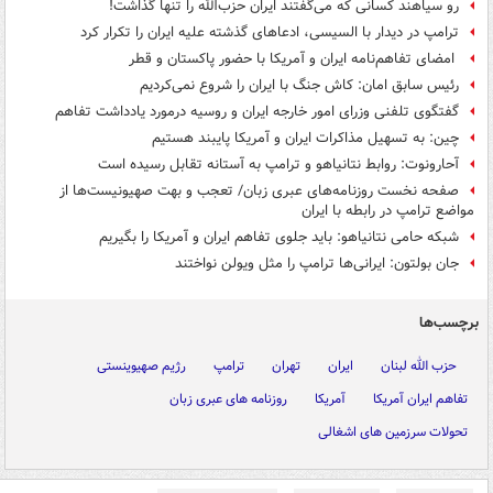
رو سیاهند کسانی که می‌گفتند ایران حزب‌الله را تنها گذاشت!
ترامپ در دیدار با السیسی، ادعاهای گذشته علیه ایران را تکرار کرد
امضای تفاهم‌نامه ایران و آمریکا با حضور پاکستان و قطر
رئیس سابق امان: کاش جنگ با ایران را شروع نمی‌کردیم
گفتگوی تلفنی وزرای امور خارجه ایران و روسیه درمورد یادداشت تفاهم
چین: به تسهیل مذاکرات ایران و آمریکا پایبند هستیم
آحارونوت: روابط نتانیاهو و ترامپ به آستانه تقابل رسیده است
صفحه نخست روزنامه‌های عبری زبان/ تعجب و بهت صهیونیست‌ها از
مواضع ترامپ در رابطه با ایران
شبکه حامی نتانیاهو: باید جلوی تفاهم ایران و آمریکا را بگیریم
جان بولتون: ایرانی‌ها ترامپ را مثل ویولن نواختند
برچسب‌ها
حزب الله لبنان
ایران
تهران
ترامپ
رژیم صهیوینستی
تفاهم ایران آمریکا
آمریکا
روزنامه های عبری زبان
تحولات سرزمین های اشغالی