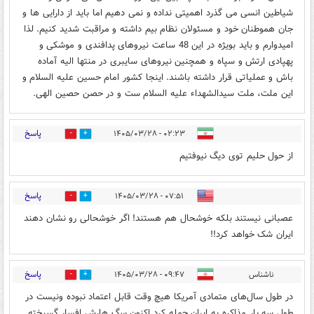
شیاطین انسی می گذرد اهمیتی نداده و نمی دهیم اما باید از دارایی ها و
جان هموطنان خود و مسئولان نظام بیم داشته و مراقبت شدید کنیم. لذا
امیدوارم و باید بویژه در این 48 ساعت نیروهای پدافندی و موشکی و
پهپادی ارتش و سپاه و همچنین نیروهای سایبری در منتها الیه آماده
باش و عملیاتی قرار داشته باشند. اینجا کشور امام حسین علیه السلام و
این ملت، ملت سیدالشهداء علیه السلام ست و در حصن حصین الهی.
پاسخ
۰۲:۲۳ - ۱۴۰۵/۰۳/۲۸
1
1
از حول حلیم توی دیگ نیوفتیم
پاسخ
۰۷:۵۱ - ۱۴۰۵/۰۳/۲۸
1
3
عصبانی نیستند بلکه خوشحال هم هستند! اگر خوشحالی رو نشان دهند
ایران شک خواهد کرد!!
پاسخ
ناشناس
۰۹:۴۷ - ۱۴۰۵/۰۳/۲۸
0
0
در طول سال‌های متمادی آمریکا هیچ وقت قابل اعتماد نبوده ونیست در
طول سه بار مذاکره به ایران حمله کرد اکنون سگ هارش افسار گسیخته