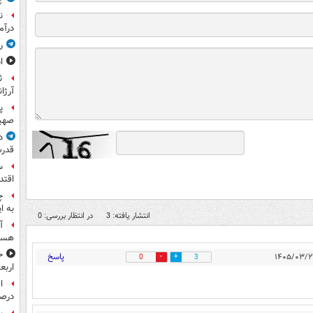
ن
درآم
ر
ا
ث
آرژا
پ
صهیو
د
قدرت
س
اقتد
چ
به ا
انتشار یافته: 3
در انتظار بررسی: 0
آ
هست
ح
پاسخ
0
3
اربع
درصد