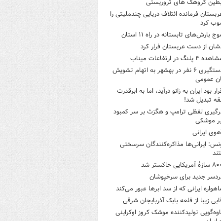
بطین گروهک های تروریستی
ربستان فرمانده ائتلاف دریایی چندملیتی را
وب کرد
وج بارش‌های تابستانه در راه ۱۱ استان
شان از دست عربستان فرار کرد
هده ۴ پلنگ در ارتفاعات میناب
دستگیری ۶ نفر در بهشهر به اتهام تشویش
ن عمومی
رار بود ایران به زانو درآید، اما به ابرقدرت
ه تبدیل شد!
رگیری لفظی ترامپ و هگزث بر سر کمبود
ر موشکی
هوی ایرانی
نس: ایرانی‌ها مذاکره‌کنندگان سرسختی
ند
ازۀ آمریکایی خاکستر شد
ردسر جدید برای سرخپوشان
اهواره ایرانی که از سد ابرها عبور می‌کند
ابی زیبا از قلعه بابک آذربایجان شرقی
اوه‌گویی تولیدکننده موشک کروز اوکراینی