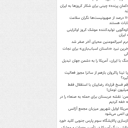
کمانِ پرنده» چینی برای شکار کروزها به ایران
ید
۷۰ درصد از صهیونیست‌ها نگران سلامت
ابات هستند
اوه‌گویی تولیدکننده موشک کروز اوکراینی
 ایران
رم امیرالمومنین محیای آخر صفر شد
خرین نبرد «داستان اسباب‌بازی» برای نجات
کی
نگ با ایران، آمریکا را به دشمن جهان تبدیل
یا تینا پاکروان بازهم از ساترا مجوز فعالیت
یرد؟
قم فسخ قرارداد رضاییان با استقلال فقط
من: نقشه عربستان برای حمله به صنعاء را در
 خفه کردیم
مریکا اوایل شهریور میزبان مجمع آژانس
ی اتمی می‌شود
ازسازی پالایشگاه سوم پارس جنوبی کلید خورد
الش بزرگ آمریکا در تأمین مهمات و موشک