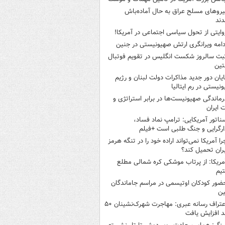
یروهای مسلح عراق به حال آماده‌باش
دند
وایتی از تحول سیاسی اجتماعی در آمریکا!
دامه ویرانگری ارتش صهیونیستی در جنین
بت سالروز شکست انگلیس در تقویم فوتبال
نتین
ایان دور جدید مذاکرات دولت لبنان و رژیم
نیستی در رم ایتالیا
رماندگی صهیونیست‌ها در برابر استراتژی و
 ایران
ناتور آمریکایی: ترامپ نماد فساد،
ارگرایی و جنگ طلبی است +فیلم
را آمریکا نمی‌تواند اراده خود را در تنگه هرمز
یران تحمیل کند؟
مریکا: از پرتاب موشکی کره شمالی مطلع
یم
ضور کودکان اوتیسمی در مراسم جاماندگان
ین
اعتراف رسانه عبری: مهاجرت شهرک‌نشینان ۵۰
 افزایش یافت