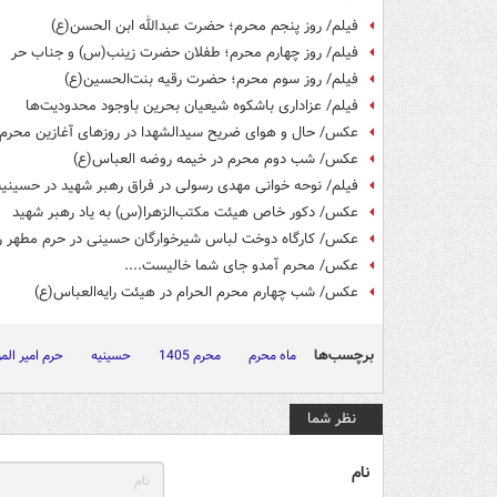
فیلم/ روز پنجم محرم؛ حضرت عبدالله ابن الحسن(ع)
فیلم/ روز چهارم محرم؛ طفلان حضرت زینب(س) و جناب حر
فیلم/ روز سوم محرم؛ حضرت رقیه بنت‌الحسین(ع)
فیلم/ عزاداری باشکوه شیعیان بحرین باوجود محدودیت‌ها
عکس/ حال و هوای ضریح سیدالشهدا در روزهای آغازین محرم
عکس/ شب دوم محرم در خیمه روضه العباس(ع)
فیلم/ نوحه خوانی مهدی رسولی در فراق رهبر شهید در حسینی
عکس/ دکور خاص هیئت مکتب‌الزهرا(س) به یاد رهبر شهید
عکس/ کارگاه دوخت لباس شیرخوارگان حسینی در حرم مطهر 
عکس/ محرم آمدو جای شما خالیست....
عکس/ شب چهارم محرم الحرام در هیئت رایه‌العباس(ع)
برچسب‌ها
ماه محرم
محرم 1405
حسینیه
حرم امیر الم
نظر شما
نام