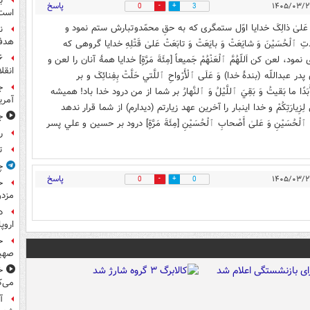
ب
پاسخ
0
3
است
آخِرَ تابِعٍ لَهُ عَلیٰ ذالِکَ خدایا اوّل ستمگری که به حقِ محمّدوتبارش ستم نمود و
ن
هدف 
ٱلْحُسَیْنَ وَ شایَعَتْ وَ بایَعَتْ وَ تابَعَتْ عَلیٰ قَتْلِهِ خدایا گروهی که
کن اَللّهُمَّ ٱلْعَنْهُمْ جَمیعاً [مِئَةَ مَرَّةٍ] خدایا همۀ آنان را لعن و
انقل
پدر عبداللّه (بندۀ خدا) وَ عَلَی ٱلْأَرْواحِ ٱللَّتي حَلَّتْ بِفِنائِکَ و بر
ج
ًا ما بَقيتُ وَ بَقِيَ ٱللَّيْلُ وَ ٱلنَّهارُ بر شما از من درود خدا باد! همیشه
آمری
لِزِيارَتِکُمْ و خدا اینبار را آخرین عهد زیارتم (دیدارم) از شما قرار ندهد
جا
وْلادِ ٱلْحُسَيْنِ وَ عَلىٰ أَصْحابِ ٱلْحُسَيْنِ [مِئَةَ مَرَّةٍ] درود بر حسین و علي پسر
ر
ت
چ
پاسخ
0
0
ح
مزدو
د
اروپا
ح
صهی
خ
می‌ک
آ