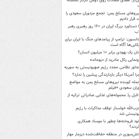
رزگر: همای سعادت روی دوش تارتار نشسته
یروهای مسلح یمن: تجمع مزدوران سعودی را
قرار دادیم
۶ دستاورد بزرگ ایران در ۱۶۰ روز رهبری رهبر
اب
انسون: ترامپ از پیامدهای جنگ با ایران برای
کایی‌ها آگاه است
ن یک یهودی برابر ۱۰ میلیون انسان؟
ونمایی رئال مادرید از دیومانده
جاوز نظامی مجدد رژیم صهیونیستی به سوریه
را آمریکا دیگر بازدارندگی پیشین را ندارد؟
مله کوبنده نیروهای مسلح یمن به مواضع
ران سعودی +فیلم
لایل ردّ محموله‌های غذایی صادراتی ترکیه از
زب‌الله خواستار توقف مذاکرات با رژیم
ونیستی شد
ود فروخته‌ها چطور با موساد همکاری
ردند؟
تش‌سوزی در منطقه حفاظت‌شده دیزمار مهار