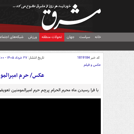
خانه
سیاست
جهان
تحولات منطقه
ورزش
شبکه‌های اجتماع
کد خبر
1819184
تاریخ انتشار:
۲۷ خرداد ۱۴۰۵ - ۱۴:۰۰
عکس و فیلم
عکس/ حرم امیرالموم
با فرا رسیدن ماه محرم الحرام پرچم حرم امیرالمومنین تع