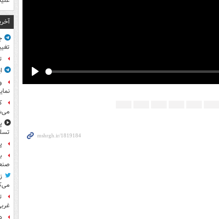
علیه
آخری
ج
تغیی
ت
ا
Play
و
نمای
ک
می‌ش
پ
تسلی
پر
ب
صنعت
ز
می‌ک
ت
غربی
د