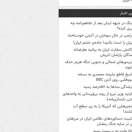
 ایران
ن اخبار
نگ در جبهه لبنان بعد از تفاهم‌نامه چه
ری کرده؟
رامپ در حال سوختن در آتشی خودساخته
یران را تست نکنید! جاده‌ی خشم ایران!
اکنش سفارت ایران به بیانیه مغرضانه
ندگان پارلمان اتریش
ریدورهای شمالی و جنوبی تنگه هرمز حذف
وند
اسخ قاطع ملیحه محمدی به نسخه
م‌طلبی روی آنتن BBC
شدگی سدها به ۵۸درصد رسید
ازدید وزیر نیرو از روند برق‌رسانی به واحدهای
ی بازسازی‌شده
نجیرهایی که آمریکا را به زیر سطح آب
شند!
ثبیت دستاوردهای نظامی ایران در مرزهای
 در سایه جنگ رمضان
انا وایت به بن‌بست رسید