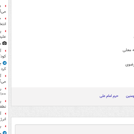
«
می‌آ
انتخ
ی
علیه
ح
ه معلی
آ
کود
ج
رضوی
کرد
آ
می‌گ
ر
۱۰۰میلیون تومان!
ومنین
حرم امام علی
ی
نطفه
آ
انرژ
ب
چ