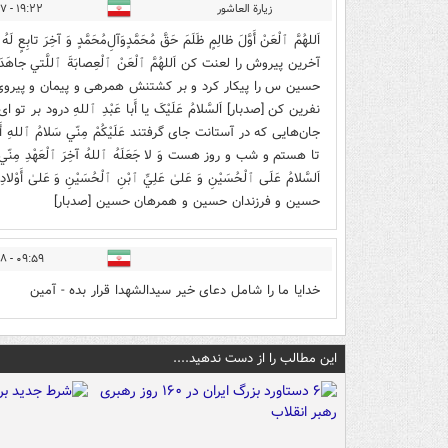
زیارة العاشور
۱۹:۲۲ - ۱۴۰۵/۰۳/۲۷
اَللهُمَّ ٱلْعَنْ أَوَّلَ ظالِمٍ ظَلَمَ حَقَّ مُحَمَّدٍوَآلِ‌مُحَمَّدٍ وَ 
آخرین پیروش را لعنت کن اَللهُمَّ ٱلْعَنْ ٱلْعِصابَةَ ٱللَّتي جاهَدَتِ 
حسین س را پیکار کرد و بر کشتنش همرهی و پیمان و پیروی نمود، لعن 
نفرین کن [صدبار] اَلسَّلامُ عَلَيْکَ يا أَبا عَبْدِ ٱللهِ درود بر تو اى 
جان‌هایی كه در آستانت جای گرفتند عَلَيْكُمْ مِنّي سَلامُ ٱللهِ أَبَد
تا هستم و شب و روز هست وَ لا جَعَلَهُ ٱللهُ آخِرَ ٱلْعَهْدِ مِنّي 
اَلسَّلامُ عَلَى ٱلْحُسَيْنِ وَ عَلىٰ عَلِيِّ ٱبْنِ ٱلْحُسَيْنِ وَ عَلىٰ أَ
حسین و فرزندان حسین و همرهان حسین [صدبار]
۰۹:۵۹ - ۱۴۰۵/۰۳/۲۸
خدایا ما را شامل دعای خیر سیدالشهدا قرار بده - آمین
این مطالب را از دست ندهید....