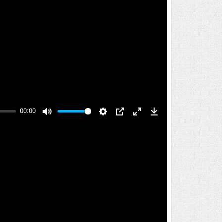
00:00
Mute
Settings
PIP
Enter
Download
fullscreen