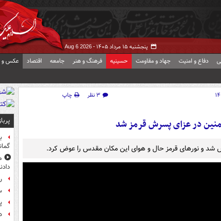
پنجشنبه ۱۵ مرداد ۱۴۰۵ -
Aug 6 2026
ی
دفاع و امنیت
جهاد و مقاومت
حسینیه
فرهنگ و هنر
جامعه
اقتصاد
عکس و ف
۳ نظر
چاپ
پربا
نین در عزای پسرش قرمز شد
ب
گمان
ویض شد و نورهای قرمز حال و هوای این مکان مقدس را عوض کرد.
م
دادن
راز
س
پ