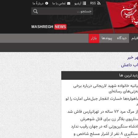
RSS
آرشیو
تماس با ما
دربارهٔ ما
MASHREGH
NEWS
یلم
دیدگاه
پیوندها
بازار
زدیدترین ها
یانیه خانواده شهید لاریجانی درباره برخی
ه‌زنی‌های رسانه‌ای
اهواره‌ها خسارت انفجار جبل‌علی امارت را لو
د
 مرگ مرد ۷۲ ساله در تهرانپارس فاش شد
ناریوی بلاگر زن برای قتل شوهرش
ادشاه سنگین‌وزنی که در جهان رقیب ندارد
دستگیری ۸ نفر از اشرار مسلح شاخص و