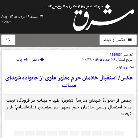
جمعه ۱۶ مرداد ۱۴۰۵ -
Aug
7 2026
عکس و فیلم
کد خبر
1819031
تاریخ انتشار:
۲۶ خرداد ۱۴۰۵ - ۲۰:۳۸
۱ نظر
چاپ
عکس و فیلم
عکس/ استقبال خادمان حرم مطهر علوی از خانواده شهدای
میناب
جمعی از خانوادۀ شهدای مدرسۀ «شجرۀ طیبه» میناب در فرودگاه نجف
مورد استقبال رسمی خادمان حرم مطهر امیرالمؤمنین (علیه‌السلام) قرار
گرفتند.