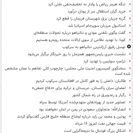
تنگه هرمز ریاض را وادار به تخفیف‌دهی نفتی کرد
خرید گران استقلال سر از یونان درآورد
گربه جریان برق شهرستان فریمان را قطع کرد
استانبول میزبان سوپرجام اسپانیا شد
گفت وگوی تلفنی مودی و نتانیاهو درباره تحولات منطقه‌ای
کوبا: با تهدید نظامی از سوی ایالات متحده روبه‌رو هستیم
توسل رفیق آرژانتینی نتانیاهو به سرکوب
نشست خبری رئیس‌جمهور همزمان با روز خبرنگار برگزار می‌شود
ترامپ سوئیس را تهدید کرد
سخنگوی کمیسیون امنیت ملی مجلس: چارچوب کلی تفاهم با عمان مشخص
شده است
طالبان: داعش را به طور کامل در افغانستان سرکوب کردیم
امضای سران پاکستان، عربستان و ترکیه برای «دفاع جمعی»
رگبار و رعدوبرق در راه شمال کشور
تصاویر جدید از پهپادهای منهدم‌شده آمریکا توسط سپاه
انصارالله: متجاوزان سعودی در یمن در امان نخواهند بود
پوتین و محمد بن زاید درباره اوضاع منطقه خلیج فارس گفت‌وگو کردند
قیمت جهانی نفت امروز ۱۶ مرداد
اشکال بزرگ فوتبال ما نتیجه‌گرایی است