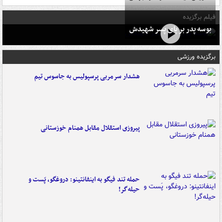
فیلم برگزیده
بوسه‌ پدر بر پای پسر شهیدش
برگزیده ورزشی
هشدار سرمربی پرسپولیس به جاسوس تیم
پیروزی استقلال مقابل همنام خوزستانی
حمله تند فیگو به اینفانتینو: دروغگو، پَست‌ و
حیله‌گر!