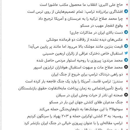
حاج علی اکبری: انقلاب ما محصول مکتب عاشورا است
افشاگری برادرزاده ترامپ: تمام تصمیم‌هایش از روی ترس است
چرا محمد صلاح ترکیه را به عربستان و آمریکا ترجیح داد
وقوع انفجار مهیب در مسکو
دست بالای ایران در مذاکرات جاری!
عکس‌های دیده نشده از رفاقت دو فرمانده‌ موشکی
قیمت بنزین مانند موشک بالا می‌رود اما مانند پر پایین می‌آید!
استقبال خاص دخترک عراقی از زائران اربعین حسینی
محمد مرندی: پیروزی با روحیه استوار مردمی حاصل شده
محمد صلاح مات و مبهوت استقبال هواداران ترابزون اسپور
دو راهی دردناک ترامپ برای خروج از جنگ ایران
سندرز: ترامپ فاسد، آمریکا را وارد یک جنگ فاجعه بار کرده است
پاسخ تأمین‌اجتماعی به زمان پرداخت مابه‌التفاوت حقوق بازنشستگان
صحنه ای نادر از حیات وحش ایران در سبلان
جنگ مدعیان طلای کشتی جهان این بار در مسکو
سوخو۳۵ با این موشک‌ها به ناوهای‌جنگی حمله می‌کند
روسیه: به ۳ کشتی اوکراین حمله و ۲۰۳ پهپاد را سرنگون کردیم
ترامپ مقاله‌ای را با عنوان پیروزی خیالی در جنگ ایران بازنشر کرد