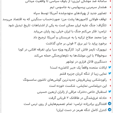
سامانه ضد موشکی لیزری؛ از بلوف سیاسی تا واقعیت میدانی
هشدار سرمربی پرسپولیس به جاسوس تیم
تصاویر جدید از پهپادهای منهدم‌شده آمریکا توسط سپاه
توقف طولانی کامیون‌ها پشت مرز؛ صورت‌حساب سنگینی که به اقتصاد می‌رسد
تلگراف: جنگ علیه ایران ممکن است به یکی از اشتباهات تاریخ تبدیل شود
ترامپ: فکر می‌کنم جنگ با ایران خیلی زود پایان می‌یابد
چرا محمد صلاح ترکیه را به عربستان و آمریکا ترجیح داد
برخورد پراید با تیر برق ۲ فوتی بر جای گذاشت
نیویورک تایمز فاش کرد: کارگروه ویژه سیا برای تفرقه افکنی در کوبا
سوخو۳۵ با این موشک‌ها به ناوهای‌جنگی حمله می‌کند
دستگیری قاتل فراری در نوشهر
ایالات متحده واقعاً یک «ببر کاغذی» است!
نمایی زیبا از تنگه کریان جزیره قشم
رکوردشکنی پیش‌فروش جدیدترین گوشی‌های تاشوی سامسونگ
این دیپلماسی نمایشی، شکست خورده است
استقبال خاص دخترک عراقی از زائران اربعین حسینی
حادثه غرق‌شدگی در طاقانک ۲ قربانی گرفت
افشاگری برادرزاده ترامپ: تمام تصمیم‌هایش از روی ترس است
کنترل کامل تنگه هرمز در دست ایران!