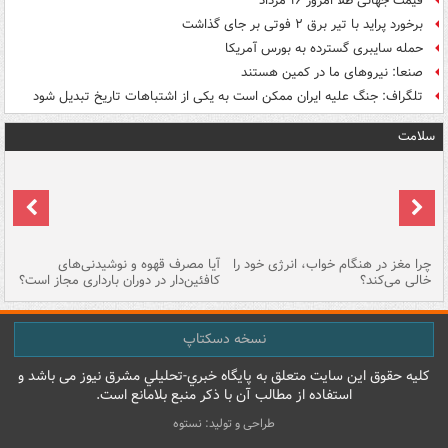
قیمت جهانی طلا امروز ۱۶ مرداد
برخورد پراید با تیر برق ۲ فوتی بر جای گذاشت
حمله سایبری گسترده به بورس آمریکا
صنعا: نیروهای ما در کمین‌ هستند
تلگراف: جنگ علیه ایران ممکن است به یکی از اشتباهات تاریخ تبدیل شود
سلامت
ت
چرا مغز در هنگام خواب، انرژی خود را
آیا مصرف قهوه و نوشیدنی‌های
چر
خالی می‌کند؟
کافئین‌دار در دوران بارداری مجاز است؟
می
نسخه دسکتاپ
کليه حقوق اين سايت متعلق به پایگاه خبري-تحليلي مشرق نيوز می باشد و
استفاده از مطالب آن با ذکر منبع بلامانع است.
طراحی و تولید: نستوه