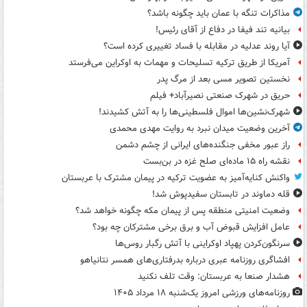
مذاکرات تنگه با عمان باید چگونه باشد؟
بیانیه تند فیفا در دفاع از آقای رئیس!
آیا روند عدلیه در مقابله با فساد تغییری کرده است؟
آمریکا از طریق ترکیه تسلیحات و مهمات به اوکراین می‌فرستد
نخستین تصویر مسی بعد از مرگ پدر
حریق در شهرک صنعتی نصیرآباد+ فیلم
شهرک‌نشین‌ها اموال فلسطینی‌ها را به آتش کشیدند!
آخرین وضعیت میدان نبرد به روایت مهدی محمدی
راز عبور مخفی جنگنده‌های ایرانی از چشم دشمن
نقشه راه ۱۵ ماده‌ای صلح غزه در بن‌بست
واکنش کنایه‌آمیز به عضویت ترکیه در پیمان مشترک با عربستان
قله دماوند در تابستان سفیدپوش شد!
وضعیت امنیتی منطقه پس از پیمان مکه چگونه خواهد شد؟
عامل افزایش قبوض آب و برق برخی مشترکان چه بود؟
سرنگون‌کردن پهپاد اوکراینی با آتش رگبار روس‌ها
افشاگری روزنامه عبری درباره بدرفتاری‌های همسر نتانیاهو
هشدار صنعا به عربستان: وقت تلف نکنید
روزنامه‌های ورزشی امروز یک‌شنبه ۱۸ مرداد ۱۴۰۵