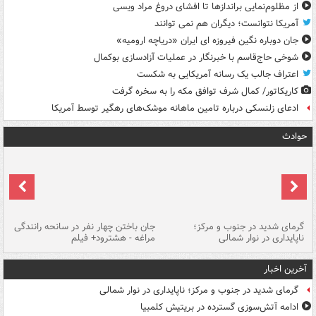
از مظلوم‌نمایی براندازها تا افشای دروغ مراد ویسی
آمریکا نتوانست؛ دیگران هم نمی توانند
جان دوباره نگین فیروزه ای ایران «دریاچه ارومیه»
شوخی حاج‌قاسم با خبرنگار در عملیات آزادسازی بوکمال
اعتراف جالب یک رسانه آمریکایی به شکست
کاریکاتور/ کمال شرف توافق مکه را به سخره گرفت
ادعای زلنسکی درباره تامین ماهانه موشک‌های رهگیر توسط آمریکا
حوادث
گرمای شدید در جنوب و مرکز؛
جان باختن چهار نفر در سانحه رانندگی
حر
ناپایداری در نوار شمالی
مراغه - هشترود+ فیلم
به
آخرین اخبار
گرمای شدید در جنوب و مرکز؛ ناپایداری در نوار شمالی
ادامه آتش‌سوزی گسترده در بریتیش کلمبیا