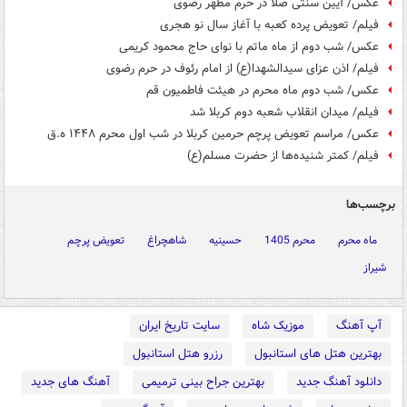
عکس/ آیین سنتی صلا در حرم مطهر رضوی
فیلم/ تعویض پرده کعبه با آغاز سال نو هجری
عکس/ شب دوم از ماه ماتم با نوای حاج محمود کریمی
فیلم/ اذن عزای سیدالشهدا(ع) از امام رئوف در حرم رضوی
عکس/ شب دوم ماه محرم در هیئت فاطمیون قم
فیلم/ میدان انقلاب شعبه دوم کربلا شد
عکس/ مراسم تعویض پرچم حرمین کربلا در شب اول محرم ۱۴۴۸ ه.ق
فیلم/ کمتر شنیده‌ها از حضرت مسلم(ع)
برچسب‌ها
ماه محرم
محرم 1405
حسینیه
شاهچراغ
تعویض پرچم
شیراز
آپ آهنگ
موزیک شاه
سایت تاریخ ایران
بهترین هتل های استانبول
رزرو هتل استانبول
دانلود آهنگ جدید
بهترین جراح بینی ترمیمی
آهنگ های جدید