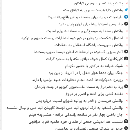
پشت پرده تغییر سرمربی تراکتور
واکنش کارتونیست سوری به توافق مکه
فرضیات درباره ایران مضحک و غیرواقع‌بینانه بود!
جاسوسی اسرائیلی‌ها برای ایران پایان ندارد!
واکنش صنعا به موضع‌گیری خصمانه شورای امنیت
احتمال شکست اردوغان در دور دوم انتخابات ریاست جمهوری ترکیه
واکنش سرپرست باشگاه استقلال به انتقادات
آتش‌سوزی گسترده در ارتفاعات لبنان توسط صهیونیست‌ها
کاریکاتور/ کمال شرف توافق مکه را به سخره گرفت
شوک شبانه به تراکتور با حضور نکونام
جنگ ایران ده‌ها هزار شغل را در آمریکا از بین برد
رویترز: دموکرات‌ها قصد انجام تحقیقات علیه ترامپ را دارند
پرتاب تخم‌مرغ به سمت نخست‌وزیر کوزوو در وسط پارلمان!
نقشه کشی برای فتنه و اصرار بر دروغ
واکنش عربستان و قطر به بیانیه شورای امنیت درباره یمن
واکنش کشفیا به ترک اردوی تیم ملی توسط کاپیتان تیم ملی والیبال نشسته
جان باختن چهار نفر در سانحه رانندگی مراغه - هشترود+ فیلم
نشست هم اندیشی جمعی از علمای حوزه علمیه قم با عراقچی
حریق در شهرک صنعتی نصیرآباد در بهارستان