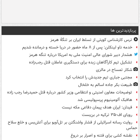
پربازدیدترین ها
ترس کارشناس کویتی از تسلط ایران بر تنگۀ هرمز
خدمه ناو لینکلن: پس از ۸ ماه حضور در دریا خسته و درمانده‌ شدیم
هشدار دبیر شورای عالی امنیت ملی به امریکا درباره تنگه هرمز
تشکیل تیم کارآگاهان زبده برای دستگیری عاملان قتل رجب‌زاده
شکار تمساح در مالزی
مجتبی جباری تیم جدیدش را انتخاب کرد
طبیعت بکر جاده اسالم به خلخال
توضیحات معاون امنیتی و انتظامی وزیر کشور درباره قتل حمیدرضا رجب زاده
هافبک آلومینیوم پرسپولیسی شد
فیدان: ایران هدف پیمان دفاعی مکه نیست
رویای اف-۳۵ ترکیه در بن‌بست
روایت رسانه اسرائیلی از فشار واشنگتن بر تل‌آویو برای آتش‌بس و خلع سلاح
حماس
نقشه کشی برای فتنه و اصرار بر دروغ