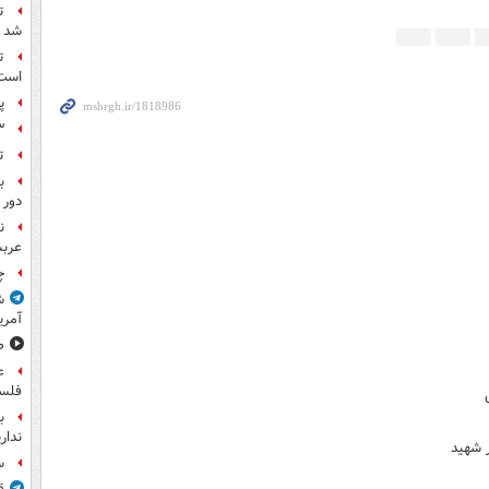
ت
شد
ت
است
پ
۳ کاپیتان ایرا
ت
ب
دور 
ن
عرب
چ
ش
آمری
ص
ع
فلس
ب
ندار
 شهید
س