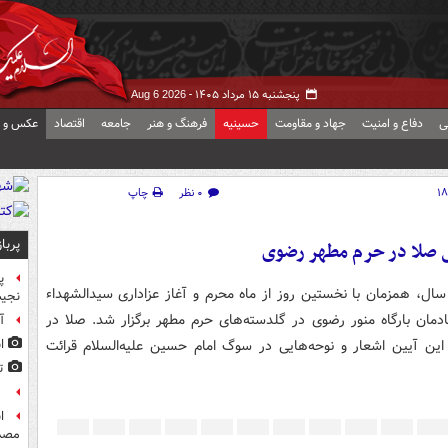
پنجشنبه ۱۵ مرداد ۱۴۰۵ -
Aug 6 2026
ی
دفاع و امنیت
جهاد و مقاومت
حسینیه
فرهنگ و هنر
جامعه
اقتصاد
عکس و ف
۰ نظر
چاپ
پربا
 صلا در حرم مطهر رضوی
پ
ئین سنتی "صلا" با قدمتی بیش از ۳۰۰ سال، همزمان با نخستین روز از ماه محرم و آغاز عزاداری سیدالشهداء
نجیب
روز سه‌شنبه ۲۶ خرداد ۱۴۰۵ با حضور خادمان بارگاه منور رضوی در گلدسته‌های حرم مطهر برگزار شد. صلا در
آ
ن آیین اشعار و نوحه‌هایی در سوگ امام حسین علیه‌السلام قرائت
ا
ت
ع
مصد