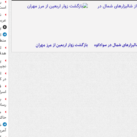
ر
است
ن
عرب
پ
ا
منط
الیزارهای شمال در سوادکوه
بازگشت زوار اربعین از مرز مهران
ا
هدف 
پ
نجیب
ا
در ک
ف
اسرا
ب
رسان
م
حاکم
ش
آمری