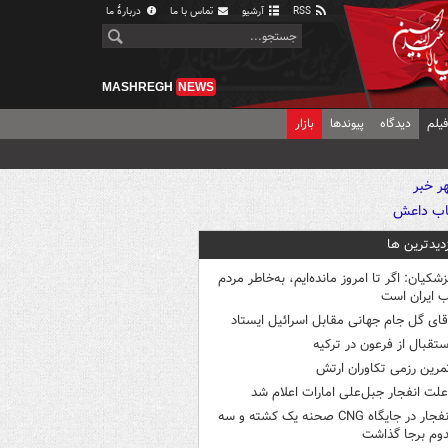
RSS
آرشیو
تماس با ما
دربارهٔ ما
MASHREGH
NEWS
یلم
دیدگاه
پیوندها
بازار
زدیدترین ها
زشکیان: اگر تا امروز مانده‌ایم، به‌خاطر مردم
 ایران است
قای گل جام جهانی مقابل اسرائیل ایستاد
ستقبال از فرعون در ترکیه
مرین رزمی تکاوران ارتش
لت انفجار جبل‌علی امارات اعلام شد
انفجار در جایگاه CNG صحنه یک کشته و سه
وم برجا گذاشت