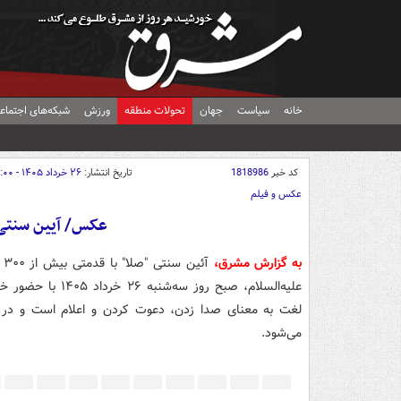
خانه
سیاست
جهان
تحولات منطقه
ورزش
شبکه‌های اجتماع
کد خبر
1818986
تاریخ انتشار:
۲۶ خرداد ۱۴۰۵ - ۱۸:۰۰
عکس و فیلم
عکس/ آیین سنتی
به گزارش مشرق،
آ
علیه‌السلام، صبح 
لغت به معنای صدا زدن، دعوت کردن و اعلام است و در ای
می‌شود.