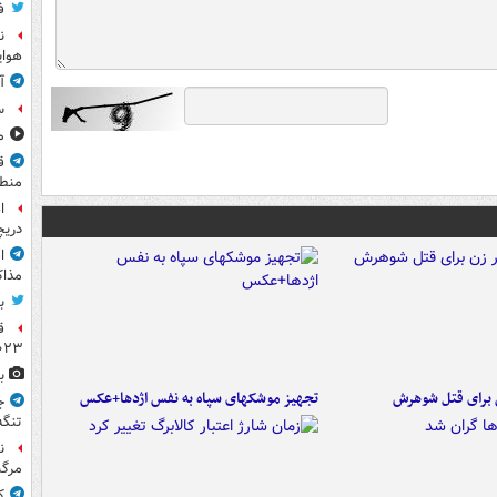
ف
ن
هوای
آ
س
مشا
ق
منطق
ا
دریچ
ا
مذاک
ب
ق
۲۰۲۳ ر
ب
ن برای قتل شوهرش
تجهیز موشکهای سپاه به نفس اژدها+عکس
ج
تنگه
ن
مرگب
ک