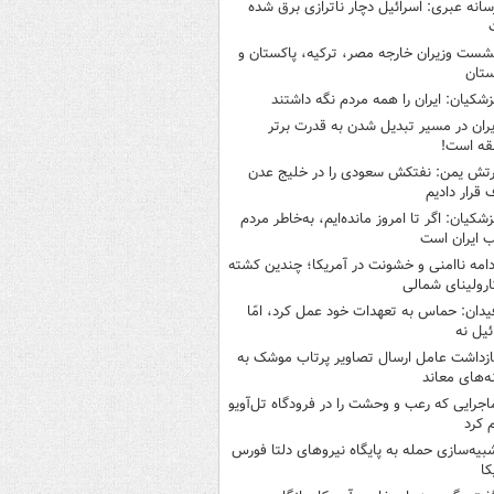
سانه عبری: اسرائیل دچار ناترازی برق شده
شست وزیران خارجه مصر، ترکیه، پاکستان و
ستان
زشکیان: ایران را همه مردم نگه داشتند
یران در مسیر تبدیل شدن به قدرت برتر
قه است!
رتش یمن: نفتکش سعودی را در خلیج عدن
قرار دادیم
زشکیان: اگر تا امروز مانده‌ایم، به‌خاطر مردم
 ایران است
دامه ناامنی و خشونت در آمریکا؛ چندین کشته
ارولینای شمالی
یدان: حماس به تعهدات خود عمل کرد، امّا
ئیل نه
ازداشت عامل ارسال تصاویر پرتاب موشک به
ه‌های معاند
اجرایی که رعب و وحشت را در فرودگاه تل‌آویو
 کرد
بیه‌سازی حمله به پایگاه نیروهای دلتا فورس
کا