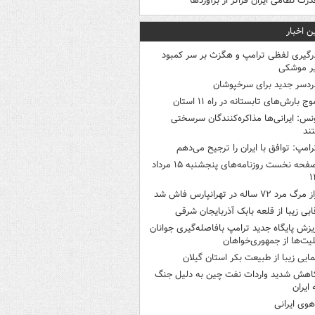
درت نظامی ایران فراتر از برآوردها
ن اخبار
رگیری لفظی ترامپ و هگزث بر سر کمبود
ر موشکی
ردسر جدید برای سرخپوشان
وج بارش‌های تابستانه در راه ۱۱ استان
نس: ایرانی‌ها مذاکره‌کنندگان سرسختی
ند
رامپ: توافق با ایران را ترجیح می‌دهم
صفحه نخست روزنامه‌های پنجشنبه ۱۵ مرداد
۱
 مرگ مرد ۷۲ ساله در تهرانپارس فاش شد
ابی زیبا از قلعه بابک آذربایجان شرقی
یزش پایگاه جدید ترامپ بافاصله‌گیری جوانان
لیت‌ها از جمهوری‌خواهان
مایی زیبا از طبیعت بکر استان گیلان
اهش شدید واردات نفت چین به دلیل جنگ
 ایران
هوی ایرانی