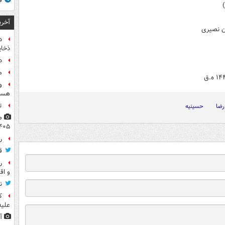
ق
آخری
ن نصیری
د
ذخای
د
م
و
هست
ت
رضا
حسینیه
۴۰۵
راز
ق
ر
و اق
ن
ک
علیه
آ