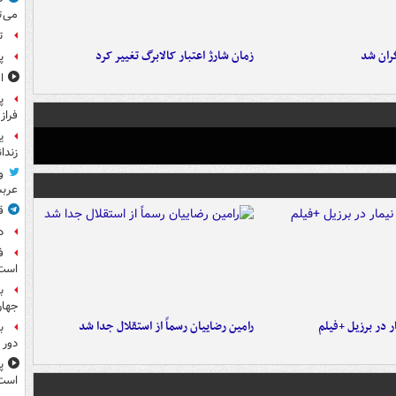
می‌ت
ت
ران شد
زمان شارژ اعتبار کالابرگ تغییر کرد
پ
ا
پ
فراز
ی
زندا
و
عرب
ق
د
ف
است
ب
جها
 در برزیل +فیلم
رامین رضاییان رسماً از استقلال جدا شد
ب
دور 
پ
است