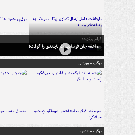
بازداشت عامل ارسال تصاویر پرتاب موشک به
برق پرمصرف‌ها گ
رسانه‌های معاند
فیلم برگزیده
صاعقه جان فوتبالیست تایلندی را گرفت!
برگزیده ورزشی
حمله تند فیگو به اینفانتینو: دروغگو، پَست‌ و
جنجال جدید نیمار
حیله‌گر!
برگزیده عکس