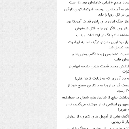
ریاد مردم «فدایی خامنه‌ای بودن» است
شریه آمریکایی: روسیه قدرتمندترین ناوگان
ی در کل اروپا را دارد
غاز جنگ ایران برای پایان قدرت آمریکا بود
ناریوی بلاگر زن برای قتل شوهرش
هده ۴ پلنگ در ارتفاعات میناب
رار بود ایران به زانو درآید، اما به ابرقدرت
ه تبدیل شد!
همیت تشخیص زودهنگام بیماری‌های
ه‌ای قلب
فزایش مجدد قیمت بنزین نتیجه ابهام در
رات
ه یاد آن روز که به زیارت کربلا رفتی!
یمت گاز در اروپا به بالاترین سطح خود از
سید
رداشت برنج از شالیزارهای شمال در سوادکوه
مهوری اسلامی نه از موشک می‌گذرد، نه از
 هرمز!
اگفته‌هایی از آمپول های لاغری؛ از عوارض
ار تا زیبایی
شورهای عربی از رویارویی و جنگ با ایران