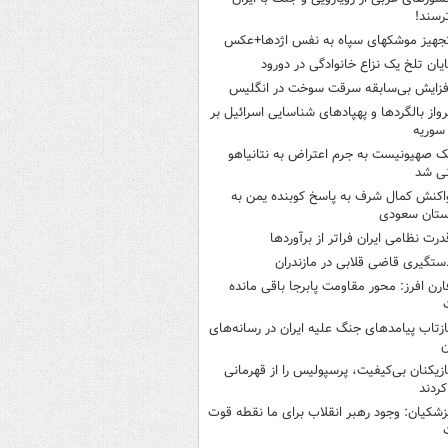
رسند!
جهیز موشکهای سپاه به نفس اژدها+عکس
ایان تلخ یک نزاع خانوادگی در دورود
فزایش بی‌سابقه سرقت سوخت در انگلیس
رواز بالگردها و پهپادهای شناسایی اسرائیل بر
 سوریه
ک صهیونیست به جرم اعتراض به نتانیاهو
نی شد
اکنش کمال شرف به پاسخ کوبنده یمن به
ستان سعودی
درت نظامی ایران فراتر از برآوردها
ستگیری قاضی قلابی در مازندران
ارن افرز: محور مقاومت پابرجا باقی مانده
ازتاب پیامدهای جنگ علیه ایران در رسانه‌های
ن
ازیکنان بی‌کیفیت، پرسپولیس را از قهرمانی
کردند
زشکیان: وجود رهبر انقلاب برای ما نقطه قوت