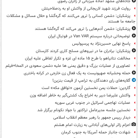
جاده‌های مشهد آماده میزبانی از زائران رضوی
روایت فرزند شهید لاریجانی از واکنش او به ردصلاحیتش
پزشکیان: دشمن کسانی را ترور می‌کنند که گره‌گشا و حلال مسائل و مشکلات
جامعه ما هستند
پزشکیان: دشمن آدم‌هایی را ترور می‌کند که گره‌گشا هستند
توضیحاتی درباره سیستم Van VAR در فوتبال ایران
پاسخ نهایی حسین‌نژاد به پرسپولیس
پزشکیان: برادران ما در نیروهای مسلح کاری کردند کارستان
مخالفت نتانیاهو با طرح ۱۵ ماده ای غزه و تکرار لفاظی علیه ایران
تصاویری از عملیات بزرگ و دقیق یمنی ها علیه دشمن سعودی در المخا+فیلم
حمله وحشیانه صهیونیست به یک فعال زن خارجی در کرانه باختری
گلایه‌های رای دهندگان به ترامپ از قیمت بنزین!
گاردین: حملات یمن نخستین آزمون «توافق مکه» است
واکنش علیرضا دبیر به اخراج یک کشتی‌گیر به خاطر اضافه وزن
عملیات تهاجمی اسرائیل در جنوب غربی سوریه
نخستین جلسه مدیرعامل تراکتور با جواد نکونام برگزار شد
دیدار رییس جمهور با رهبر معظم انقلاب اسلامی
اعزام زائر اولی‌های آبادانی به زیارت امام هشتم
شهادت جانباز حمله آمریکا به جنوب کرمان