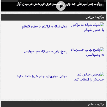
روایت پدر امیرعلی جداوی از جست‌وجوی فرزندش در میان آوار
برگزیده ورزشی
شوک شبانه به تراکتور با حضور نکونام
پاسخ نهایی حسین‌نژاد به پرسپولیس
مجتبی جباری تیم جدیدش را انتخاب کرد
برگزیده عکس