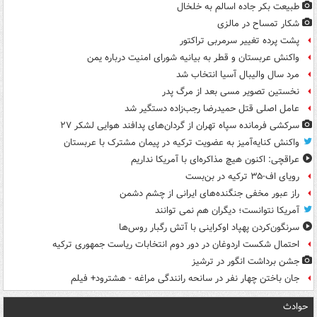
طبیعت بکر جاده اسالم به خلخال
شکار تمساح در مالزی
پشت پرده تغییر سرمربی تراکتور
واکنش عربستان و قطر به بیانیه شورای امنیت درباره یمن
مرد سال والیبال آسیا انتخاب شد
نخستین تصویر مسی بعد از مرگ پدر
عامل اصلی قتل حمیدرضا رجب‌زاده دستگیر شد
سرکشی فرمانده سپاه تهران از گردان‌های پدافند هوایی لشکر ۲۷
واکنش کنایه‌آمیز به عضویت ترکیه در پیمان مشترک با عربستان
عراقچی: اکنون هیچ مذاکره‌ای با آمریکا نداریم
رویای اف-۳۵ ترکیه در بن‌بست
راز عبور مخفی جنگنده‌های ایرانی از چشم دشمن
آمریکا نتوانست؛ دیگران هم نمی توانند
سرنگون‌کردن پهپاد اوکراینی با آتش رگبار روس‌ها
احتمال شکست اردوغان در دور دوم انتخابات ریاست جمهوری ترکیه
جشن برداشت انگور در ترشیز
جان باختن چهار نفر در سانحه رانندگی مراغه - هشترود+ فیلم
حوادث