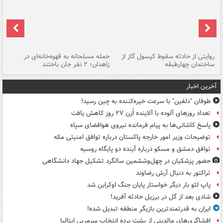
روایتی از حادثه سقوط کپسول گاز از
حمله مسلحانه به قهوه‌خانه‌ای در
عا
ساختمان چهارطبقه
زاهدان؛ ۲ نفر جان باختند
دس
آخرین اخبار
طوفان "دلفین" با سرعت خیره‌کننده به چین رسید!
تعداد روزهای آلوده با آلاینده اُزن ۲۷ روز کاهش یافت
پاسخ کاشانی‌ها به پیام فرمانده نیروی هوافضای سپاه
توضیحات وزیر امور خارجه پاکستان درباره توافق امنیتی مکه
توافق دمشق و مسکو درباره آینده دو پایگاه روسیه
حضور پزشکیان در چهل‌وششمین سالگرد تشکیل جهاد دانشگاهی
تراکتور به دنبال آرش رضاوند
پاپ لئو بار دیگر خواستار پایان جنگ اوکراین شد
شادی بعد از گل در برزیل حادثه آفرید!
ایران به قدرتمندترین بازیگرِ منطقه تبدیل شده!
افشاگری‌های مالدینی از پشت پرده انتخاب سرمربی ایتالیا