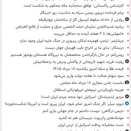
کارشناس پاکستانی: توافق سه‌جانبه مکه محکوم به شکست است
پیام فرمانده نیروی زمینی سپاه به مناسبت روز خبرنگار
روایتی از حادثه سقوط کپسول گاز از ساختمان چهارطبقه
بیانیه شدیداللحن سازمان حشد الشعبی عراق و حمایت از فالح الفیاض
خاموشی‌ها تا ۲ هفته آینده به حداقل می‌رسد
مرشایمر: ترامپ فهمیده امکان پیروزی در جنگ علیه ایران وجود ندارد
درستکار: بنای ما بر اخراج نایب قهرمان جهان نیست
روس‌اتم: در حال بازگرداندن متخصصان به نیروگاه هسته‌ای بوشهر هستیم
روایت فرزند شهید لاریجانی از واکنش پدرش به ردصلاحیتش
قیمت طلا و سکه امروز یکشنبه ۱۸ مرداد ۱۴۰۵
سود سهام عدالت تا هفته دولت واریز می‌شود
نشست علنی مجازی ۱۸ مرداد ماه مجلس
هزینه باورنکردنی تیم‌های غیرفوتبالی استقلال
مزدور اینترنشنال: اسرائیل تنها متحد مردم ایران است!
دیوید میلر: اگر جنگ امروز تمام شود، ایران پیروز است و آمریکا شکست‌خورده!
دنیس درگاهی: دوست داشتم در جام جهانی بازی کنم
موشک‌های پاتریوت عربستان هم ته‌ کشید
تست مخفیانه پدافند اسرائیل از ترس ایران