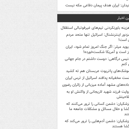
یدان: ایران هدف پیمان دفاعی مکه نیست
ن اخبار
زینه باورنکردنی تیم‌های غیرفوتبالی استقلال
زدور اینترنشنال: اسرائیل تنها متحد مردم
ن است!
یوید میلر: اگر جنگ امروز تمام شود، ایران
ز است و آمریکا شکست‌خورده!
نیس درگاهی: دوست داشتم در جام جهانی
 کنم
وشک‌های پاتریوت عربستان هم ته‌ کشید
ست مخفیانه پدافند اسرائیل از ترس ایران
اده‌های مشهد آماده میزبانی از زائران رضوی
وایت فرزند شهید لاریجانی از واکنش او به
لاحیتش
زشکیان: دشمن کسانی را ترور می‌کنند که
گشا و حلال مسائل و مشکلات جامعه ما
ند
زشکیان: دشمن آدم‌هایی را ترور می‌کند که
گشا هستند