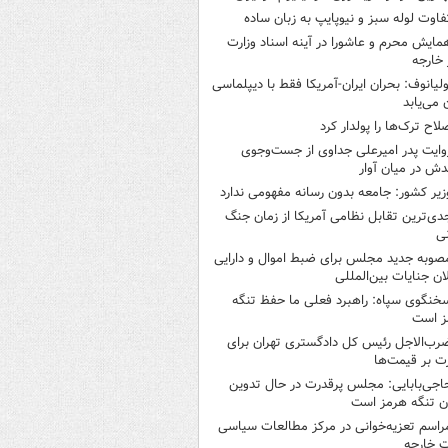
فاوت لوله سبز و نیوپایپ به زبان ساده
مایش محرم و عاشورا در آینه اسناد وزارت
 خارجه
ولیانوف: بحران ایران-آمریکا فقط با دیپلماسی
ن می‌یابد
لاح ترک‌ها را پولدار کرد
وایت پدر امیرعلی جداوی از جست‌وجوی
دش در میان آوار
زیر کشور: جامعه بدون رسانه مفهومی ندارد
دی‌ترین تقابل نظامی آمریکا از زمان جنگ
ی
صوبه جدید مجلس برای ضبط اموال و دارایی
ان جنایات بین‌المللی
خنگوی سپاه: راهبرد فعلی ما حفظ تنگه
ز است
رب‌الاجل رئیس کل دادگستری تهران برای
ت بر قیمت‌ها
اجی‌بابایی: مجلس پرقدرت در حال تدوین
ن تنگه هرمز است
راسم تعزیه‌خوانی در مرکز مطالعات سیاسی
ت خارجه