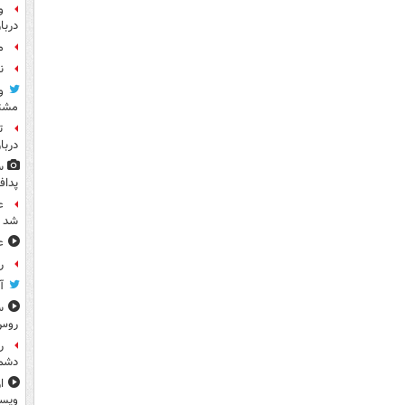
و
دربا
م
ن
و
مشتر
ت
دربا
س
پداف
ع
شد
ع
رو
آ
س
روس
ر
دشم
ا
ویس