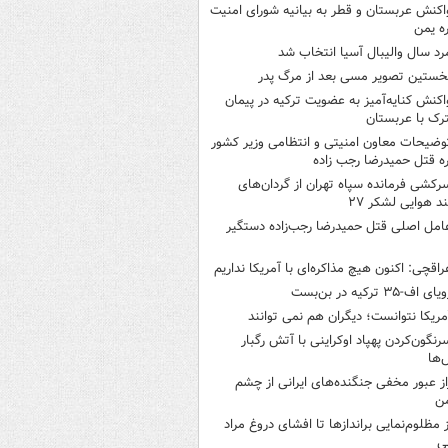
اکنش عربستان و قطر به بیانیه شورای امنیت
ره یمن
رد سال والیبال آسیا انتخاب شد
خستین تصویر مسی بعد از مرگ پدر
اکنش کنایه‌آمیز به عضویت ترکیه در پیمان
ک با عربستان
وضیحات معاون امنیتی و انتظامی وزیر کشور
ره قتل حمیدرضا رجب زاده
رکشی فرمانده سپاه تهران از گردان‌های
ند هوایی لشکر ۲۷
امل اصلی قتل حمیدرضا رجب‌زاده دستگیر
راقچی: اکنون هیچ مذاکره‌ای با آمریکا نداریم
یای اف-۳۵ ترکیه در بن‌بست
مریکا نتوانست؛ دیگران هم نمی توانند
رنگون‌کردن پهپاد اوکراینی با آتش رگبار
‌ها
از عبور مخفی جنگنده‌های ایرانی از چشم
ن
ز مظلوم‌نمایی براندازها تا افشای دروغ مراد
ی