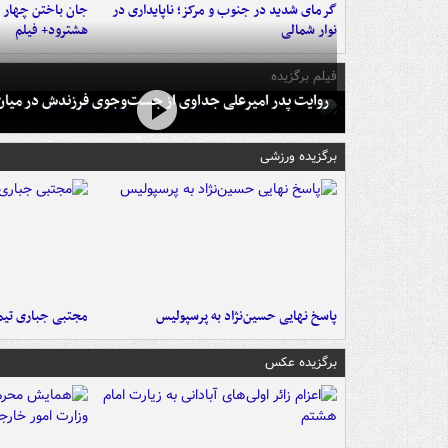
گرمای شدید در جنوب و مرکز؛ ناپایداری در
جان باختن چهار ن
نوار شمالی
هشترود+ فیلم
فیلم برگزیده
روایت پدر امیرعلی جداوی از جست‌وجوی فرزندش در میان 
برگزیده ورزشی
پاسخ نهایی حسین‌نژاد به پرسپولیس
مجتبی جباری تیم
برگزیده عکس