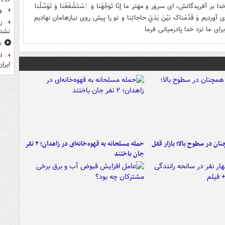
 خدا بر آفریدگانش، ای سروَر و مهتر ما إنّا تَوَجَّهْنا وَ ٱسْتَشْفَعْنا وَ تَوَسَّلْنا
و
ردیم وَ قَدَّمْناکَ بَيْنَ يَدَيْ حاجاتِنا و تو را پیش روی نیازهامان نهادیم
ز
دا، برای ما نزد خدا پادرمیانی فرما
نشد
ع
ا
ایران
ن در سطوح بالا؛ بازار قفل
حمله مسلحانه به قهوه‌خانه‌ای در زاهدان؛ ۲ نفر
جان باختند