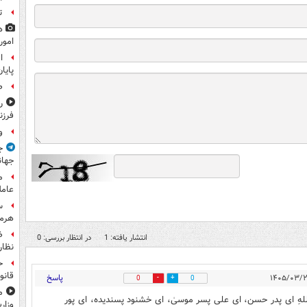
ت
ه
امور
ا
پایا
ص
ر
فرزن
و
ج
جهان
م
عامل
س
هرم
ض
انتشار یافته: 1
در انتظار بررسی: 0
نظار
ح
قانو
پاسخ
0
0
م
ْنَ رَسولِ ٱللهِ ای پدر حسن، ای علی پسر موسیٰ، ای خشنود پسندیده، ای پور
وزار