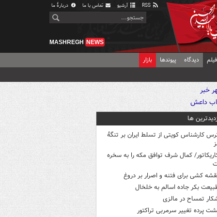
RSS
آرشیو
تماس با ما
دربارهٔ ما
MASHREGH
NEWS
یلم
دیدگاه
پیوندها
بازار
زدیدترین ها
رس کارشناس کویتی از تسلط ایران بر تنگۀ
ز
اریکاتور/ کمال شرف توافق مکه را به سخره
ت
قشه کشی برای فتنه و اصرار بر دروغ
بیعت بکر جاده اسالم به خلخال
کار تمساح در مالزی
شت پرده تغییر سرمربی تراکتور