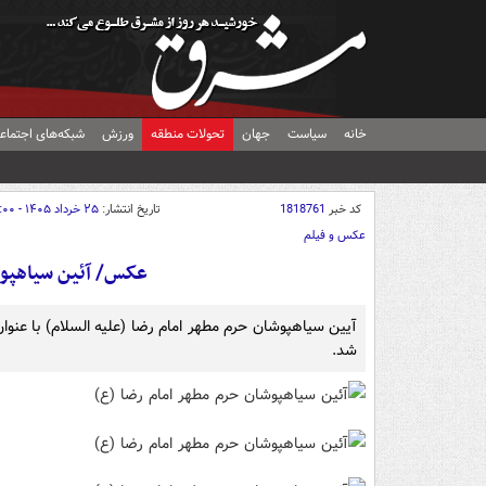
خانه
سیاست
جهان
تحولات منطقه
ورزش
شبکه‌های اجتماع
کد خبر
1818761
تاریخ انتشار:
۲۵ خرداد ۱۴۰۵ - ۲۳:۰۰
عکس و فیلم
عکس/ آئین سیاهپوش
شد.