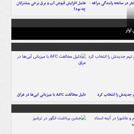
فر در سانحه رانندگی مراغه -
عامل افزایش قبوض آب و برق برخی مشترکان
چه بود؟
آوار
 جدیدش را انتخاب کرد
دلیل مخالفت AFC با میزبانی آبی‌ها در عراق