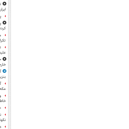
ایران
پ
پ
کردن
تکرا
ت
علیه
ح
خارج
گ
بنزی
گ
مکه
و
خاطر
ع
ن
نکون
د