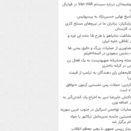
توضیحاتی درباره سیستم Van VAR در فوتبال
اسخ نهایی حسین‌نژاد به پرسپولیس
زشکیان: برادران ما در نیروهای مسلح کاری
د کارستان
مخالفت نتانیاهو با طرح ۱۵ ماده ای غزه و
ر لفاظی علیه ایران
صاویری از عملیات بزرگ و دقیق یمنی ها
 دشمن سعودی در المخا+فیلم
مله وحشیانه صهیونیست به یک فعال زن
ی در کرانه باختری
لایه‌های رای دهندگان به ترامپ از قیمت
ن!
اردین: حملات یمن نخستین آزمون «توافق
» است
اکنش علیرضا دبیر به اخراج یک کشتی‌گیر به
 اضافه وزن
ملیات تهاجمی اسرائیل در جنوب غربی سوریه
خستین جلسه مدیرعامل تراکتور با جواد
ام برگزار شد
یدار رییس جمهور با رهبر معظم انقلاب