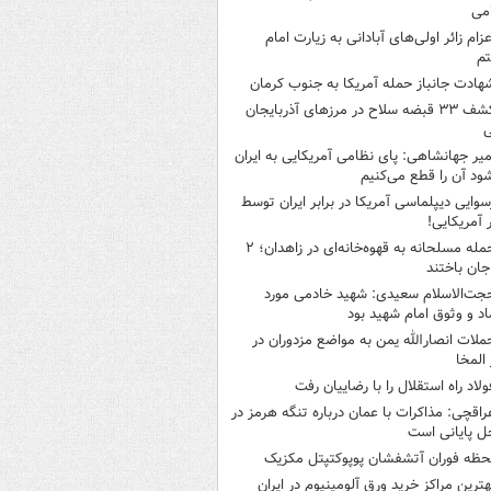
می
عزام زائر اولی‌های آبادانی به زیارت امام
م
هادت جانباز حمله آمریکا به جنوب کرمان
کشف ۳۳ قبضه سلاح در مرزهای آذربایجان
ی
میر جهانشاهی: پای نظامی آمریکایی به ایران
شود آن را قطع می‌کنیم
سوایی دیپلماسی آمریکا در برابر ایران توسط
ر آمریکایی!
حمله مسلحانه به قهوه‌خانه‌ای در زاهدان؛ ۲
جان باختند
جت‌الاسلام سعیدی: شهید خادمی مورد
اد و وثوق امام شهید بود
ملات انصارالله یمن به مواضع مزدوران در
 المخا
ولاد راه استقلال را با رضاییان رفت
راقچی: مذاکرات با عمان درباره تنگه هرمز در
ل پایانی است
حظه فوران آتشفشان پوپوکتپتل مکزیک
هترین مراکز خرید ورق آلومینیوم در ایران