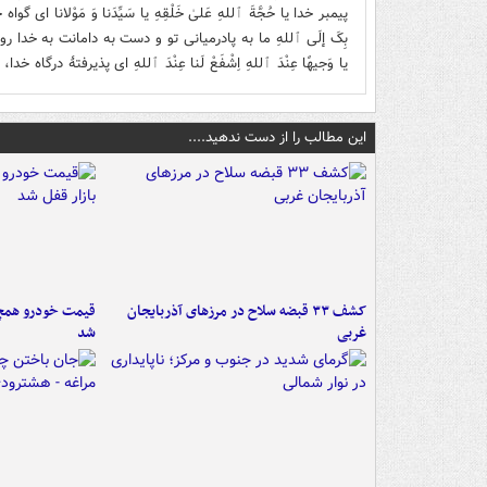
پیمبر خدا يا حُجَّةَ ٱللهِ عَلیٰ خَلْقِهِ يا سَيِّدَنا وَ مَوْلانا ای گواه
بِکَ إلَی ٱللهِ ما به پادرمیانی تو و دست به دامانت به خدا روی آو
يا وَجيهًا عِنْدَ ٱللهِ اِشْفَعْ لَنا عِنْدَ ٱللهِ ای پذیرفتۀ درگاه خ
این مطالب را از دست ندهید....
کشف ۳۳ قبضه سلاح در مرزهای آذربایجان
قیمت خودرو همچنا
غربی
شد