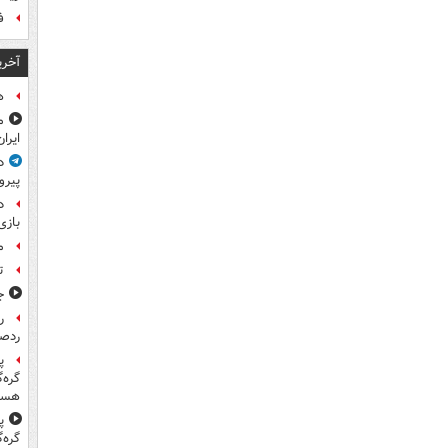
ف
آخری
ه
م
ایرا
د
پیرو
د
بازی
م
ت
ج
ر
ردص
پ
گره‌
هست
پ
گره‌