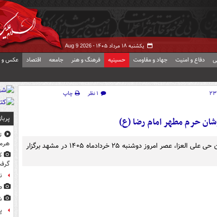
یکشنبه ۱۸ مرداد ۱۴۰۵ -
Aug 9 2026
ی
دفاع و امنیت
جهاد و مقاومت
حسینیه
فرهنگ و هنر
جامعه
اقتصاد
عکس و ف
۱ نظر
چاپ
پربا
ان حرم مطهر امام رضا (ع)
ت
هرم
آیین سیاهپوشان حرم مطهر امام رضا (علیه السلام) با عنوان حی علی العزا، عصر امروز دوشنبه ۲۵ خردادماه ۱۴۰۵ در مشهد برگزار
ک
گرف
ن
ط
ش
پ