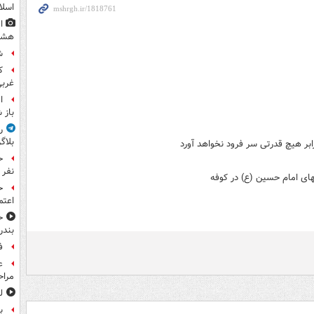
اسلا
ا
هشت
ش
غرب
ا
باز 
ر
بلاگ
بر هیچ قدرتی سر فرود نخواهد آورد
نفر 
ی امام حسین (ع) در کوفه
ح
اعتم
ح
بندر
ف
ع
مراح
ل
ب