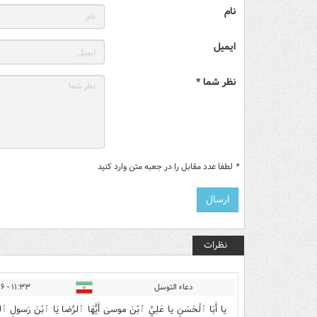
نام
ایمیل
نظر شما *
*
لطفا عدد مقابل را در جعبه متن وارد کنید
نظرات
دعاء التوسل
۱۱:۳۳ - ۱۴۰۵/۰۳/۲۶
يا أَبَا ٱلْحَسَنِ يا عَلِيَّ ٱبْنَ موسیٰ أَیُّهَا ٱلرِّضا یَا ٱب